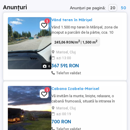
Anunțuri
20
50
Anunțuri pe pagină:
Vând teren în Mărișel
1
Vând 1.500 mp teren în Mărișel, zona de
început a parcării de la pârtie, cca. 10
minute de mers pe jos până la telescaun.
2
2
245,06 RON/m
| 1,500 m
Impozitul pe anul 2026 este plătit.
Marisel, Cluj
azi 13:00
367 591 RON
6
Telefon validat
Cabana Izabela-Marisel
1
Vă invităm la munte, liniște, relaxare, o
cabană frumoasă, situată la intrarea în
com Mărișel, cabana dispune de 3
Marisel, Cluj
dormitoare , două băi, living spațios,
azi 00:19
bucătărie utilată , încălzirea centrală,
700 RON
șemineu pe lemn...7-10 locuri , terasă,
foișor cu grătar și ceaun, loc de joaca
Telefon validat