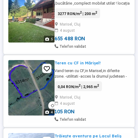
,bucătărie ,complect mobilat utilat ! locația
este la Coada Lacului Tarnița Cluj!
2
2
3277 RON/m
| 200 m
Marisel, Cluj
4 august
655 488 RON
5
Telefon validat
Teren cu CF in Mărișel!
Vand teren cu CF,in Marisel,in diferite
zone. -utilitati -acces la drumul judetean -
aproape de partie -panorama deosebita
2
2
0,04 RON/m
| 2,965 m
Mai multe detalii la numarul de telefon: !
Marisel, Cluj
4 august
105 RON
4
Telefon validat
Trăiește aventura pe Lacul Beliș