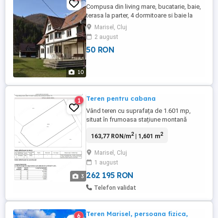
Compusa din living mare, bucatarie, baie,
terasa la parter, 4 dormitoare si baie la
etaj. 2 dormitoare si o baie la mansarda. In
Marisel, Cluj
curte: gratar ,ceaun, balansoare, foisor,
2 august
masa de tenis,topogane pentru
50 RON
copii,tiroliana Capacitate max 22
persoane. Localizare pe Google maps
(Cabana Vino} Optional topogan ...
10
Teren pentru cabana
1
Vând teren cu suprafața de 1.601 mp,
situat în frumoasa stațiune montană
Mărișel, județul Cluj, la aproximativ 50 km
2
2
163,77 RON/m
| 1,601 m
de Cluj-Napoca, în inima Munților Apuseni.
Zona este apreciată pentru peisajele
Marisel, Cluj
spectaculoase, aerul curat și numeroasele
1 august
atracții turistice, fiind perfectă pentru
construirea unei cabane ...
262 195 RON
3
Telefon validat
Teren Marisel, persoana fizica,
6