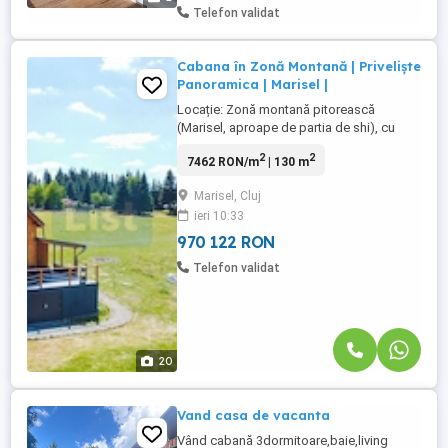
Servicii disponibile: Caiac simplu 30 lei
Telefon validat
oră ...
Cabana în Zonă Montană | Priveliște
Panoramica | Marisel |
Locație: Zonă montană pitorească
(Marisel, aproape de partia de shi), cu
priveliște spectaculoasă spre munte.
2
2
7462 RON/m
| 130 m
Ideală ca investiție pentru afacere (ex:
pensiune, Airbnb) sau casă de vacanță
Marisel, Cluj
privată! Această casă de vacanță modernă
ieri 10:33
și eficientă energetic este construită pe un
teren generos de 708 mp, ...
970 122 RON
Telefon validat
20
Vand casa de vacanta
Vând cabană 3dormitoare,baie,living