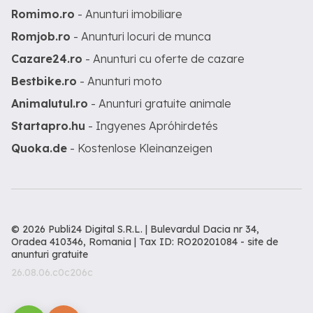
Romimo.ro
- Anunturi imobiliare
Romjob.ro
- Anunturi locuri de munca
Cazare24.ro
- Anunturi cu oferte de cazare
Bestbike.ro
- Anunturi moto
Animalutul.ro
- Anunturi gratuite animale
Startapro.hu
- Ingyenes Apróhirdetés
Quoka.de
- Kostenlose Kleinanzeigen
© 2026 Publi24 Digital S.R.L. | Bulevardul Dacia nr 34,
Oradea 410346, Romania | Tax ID: RO20201084 -
site de
anunturi gratuite
26.08.06.c0c206c