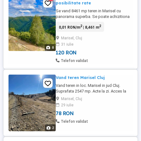
posibilitate rate
Se vand 8461 mp teren in Marisel cu
panorama superba. Se poate achizitiona
si o singura parcela de aproximativ 1000
2
2
0,01 RON/m
| 8,461 m
mp. Terenul: - este situat in extravilan, dar
lipit de intravilan, chiar pe parcela alaturata
Marisel, Cluj
se construieste in present - front de 160
31 iulie
ml la DJ 107P - partia de ski este la 10
8
minute ...
120 RON
Telefon validat
Vand teren Marisel Cluj
Vand teren in loc. Marisel in jud Cluj.
Suprafata 2547 mp. Acte la zi. Acces la
drum. Zona linistita. Pret negociabil 15
Marisel, Cluj
euro mp. Detalii la nr
29 iulie
78 RON
Telefon validat
2