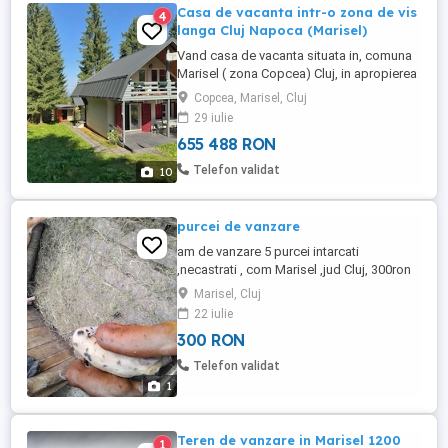
Casa de vacanta intr-o zona de vis
4
langa Cluj Napoca (Marisel)
Vand casa de vacanta situata in, comuna
Marisel ( zona Copcea) Cluj, in apropierea
partiei de schi. Proprietatea dispune de o
Copcea, Marisel, Cluj
suprafata urtila de 120 mp (65 parter, 55
29 iulie
etaj), pe un teren de 1000 mp. Este
655 488 RON
compartimentata astfel: parter: living,
dormitor, bucatarie (dotata cu masina de
Telefon validat
10
spalat vase), baie, ...
purcei de vanzare
am de vanzare 5 purcei intarcati
,necastrati , com Marisel ,jud Cluj, 300ron
Marisel, Cluj
22 iulie
300 RON
Telefon validat
1
Teren de vanzare in Marisel 1200
1