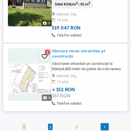
2
2
5464 RON/m
| 95 m
zonă liniștită, cu acces direct din șosea
asfaltată în orice anotimp (drum
Marisel, Cluj
deszăpezit regulat). Cu o suprafață utilă
18 iulie
de 95 mp și un teren de 300 mp, cabana
5
este complet echipată tehnologic ...
519 047 RON
Telefon validat
Vânzare teren intravilan pt
2
construcții.
Vând teren intravilan pt construcții la
Mărișel,800 metri de partie de schi.terenu
este cu toate actele necesare acuma a
Marisel, Cluj
ieșit puzu
16 iulie
152 RON
157 RON
6
Telefon validat
›
‹
1
2