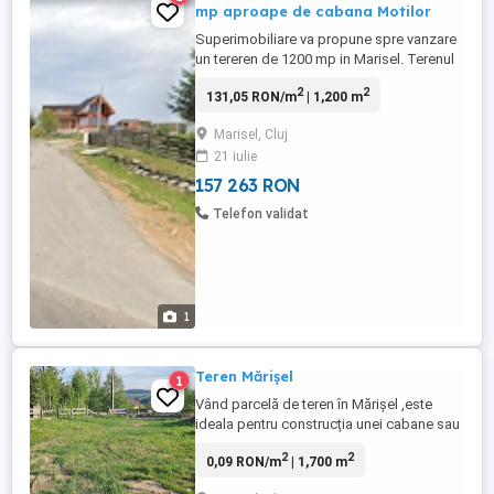
mp aproape de cabana Motilor
Superimobiliare va propune spre vanzare
un tereren de 1200 mp in Marisel. Terenul
este foarte aproape de Cabana Motilor si
2
2
131,05 RON/m
| 1,200 m
la aproximativ 2 km de partia de schi.
Acesta este format din trei parcele a cate
Marisel, Cluj
400 mp fiecare si are acces din doua
21 iulie
drumuri. Terenul are CF Pentru mai multe
detalii va stam ...
157 263 RON
Telefon validat
1
Teren Mărișel
1
Vând parcelă de teren în Mărișel ,este
ideala pentru construcția unei cabane sau
case! Drumul este asfaltat pana la teren .
2
2
0,09 RON/m
| 1,700 m
Este o zona foarte frumoasa și liniștită,
are o priveliște frumoasa pentru cine