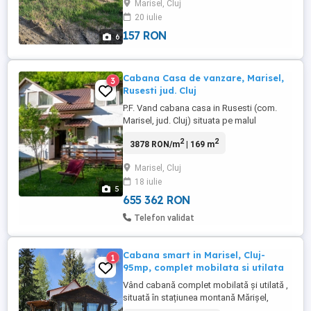
Marisel, Cluj
dorește sa iasă la munte pentru relaxare.
20 iulie
Pentru detalii la nr de telefon euro
negociabil
157 RON
6
Cabana Casa de vanzare, Marisel,
3
Rusesti jud. Cluj
P.F. Vand cabana casa in Rusesti (com.
Marisel, jud. Cluj) situata pe malul
Somesului Cald. - la o distanta de 40km
2
2
3878 RON/m
| 169 m
de Cluj, - 5 km de coada lacului Tarnita -
12km de partia de schi din Marisel
Marisel, Cluj
Amplasata pe un teren de 300 mp, casa
18 iulie
are o suprafata utila de 169 mp (amprenta
5
la sol de 89mp) si este ...
655 362 RON
Telefon validat
Cabana smart in Marisel, Cluj-
1
95mp, complet mobilata si utilata
Vând cabană complet mobilată și utilată ,
situată în stațiunea montană Mărișel,
județul Cluj. Proprietatea se află într-o