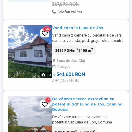
367,878 RON
Telefon validat
Vand casa in Luna de Jos
34
Vand casa 2 camere cu bucatarie de vara,
camara, veranda, pod, grajd folosit pentru
depozitare. Casa este din caramida pe
2
2
3416 RON/m
| 100 m
fundatie de beton. Suprafata constructiei
si a curtii este de 191mp. Suprafata teren
Luna de Jos, Cluj
este 416mp din care arabil 225 mp.
7 august
341,601 RON
10
394,155 RON
De vânzare teren extravilan cu
7
potențial Sat Luna de Jos, Comuna
Dăbâca
De vânzare terenuri extravilane cu
potențial Sat Luna de Jos, Comuna
Dăbâca 1. Localizare: Sat Luna de Jos,
2
2