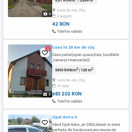
0,01 RON/m
| 5,800 m
zonă în plină dezvoltare, cu locuințe noi
deja construite în apropiere. Suprafață:
Luna de Jos, Cluj
5.800 mp Posibilitate de lotizare, ideal
6
6 august
pentru investiție sau dezvoltare
rezidențială. Acces facil, ...
42 RON
Telefon validat
Casa la 28 km de cluj
1
Casa parter(open space,baie, bucătărie
,camara)+mansarda(2
dormitoare,dresing,baie).Suprafață
2
2
5693 RON/m
| 120 m
120mp,teren 1400mp, front la strada 29
m.Parterul este finisat ,dispune de gresie
Luna de Jos, Cluj
cu încălzire în pardoseală și centrala pe
31 iulie
lemne.Utilitati:apa ,canalizare și
curent.Izolata și tencuita.Mansarda
683 202 RON
8
finisata parțial.La ...
Telefon validat
Opel Astra h
Vând Opel Astra ,an 2005,diesel ,in stare
perfecta de funcționare,are nevoie de