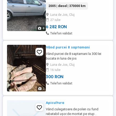
schimbul de ulei.Itp valabil până în 5
2005 | diesel | 370000 km
2027si asigurare valabilă.Pret 1200 euro
negociabil.
Luna de Jos, Cluj
27 iulie
6 282 RON
8
Telefon validat
Vând purcei 8 saptamani
Vând purcei de 8 saptamani la 300 lei
bucata in luna de jos
Luna de Jos, Cluj
16 iulie
300 RON
Telefon validat
1
Apicultura
Vând.culegatoare.de polen cu fund
rabatabil ușor.de montat pe stup .