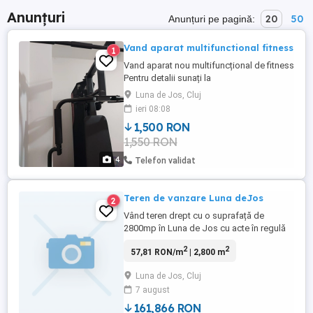
Anunțuri
20
50
Anunțuri pe pagină:
Vand aparat multifunctional fitness
1
Vand aparat nou multifuncțional de fitness
Pentru detalii sunați la
Luna de Jos, Cluj
ieri 08:08
1,500 RON
1,550 RON
4
Telefon validat
Teren de vanzare Luna deJos
2
Vând teren drept cu o suprafață de
2800mp în Luna de Jos cu acte în regulă
la prețul de 11 mp,Terenul are două
2
2
57,81 RON/m
| 2,800 m
drumuri de acces și se situează la intrarea
în localitate.
Luna de Jos, Cluj
7 august
161,866 RON