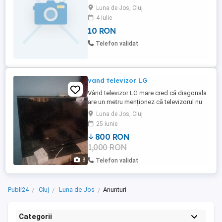
Luna de Jos, Cluj
4 iulie
10 RON
Telefon validat
vand televizor LG
Vând televizor LG mare cred că diagonala
are un metru menționez că televizorul nu
are telecomanda dar functioneaza
Luna de Jos, Cluj
25 iunie
800 RON
1,000 RON
3
Telefon validat
Publi24
Cluj
Luna de Jos
Anunturi
Categorii