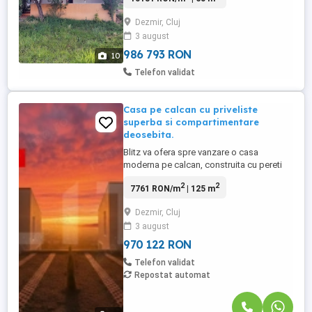
dorești. Are tamplarie din lemn stratificat
Dezmir, Cluj
și de mari dimensiuni, care asigură un flux
3 august
generos de lumină naturală. Constructia
principala este ...
986 793 RON
10
Telefon validat
Casa pe calcan cu priveliste
superba si compartimentare
deosebita.
Blitz va ofera spre vanzare o casa
moderna pe calcan, construita cu pereti
dubli si izolatie intre acestia, situata in
2
2
7761 RON/m
| 125 m
Dezmir, pe un teren de 250 mp, cu
posibilitatea de a achizitiona suplimentar
Dezmir, Cluj
inca 100 mp pentru doar 10.000 EUR, fara
3 august
aplicarea TVA-ului astfel insumand un
teren total de 365mp. ...
970 122 RON
Telefon validat
Repostat automat