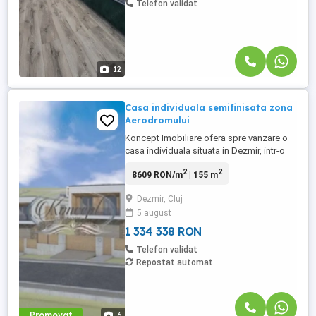
Telefon validat
12
Casa individuala semifinisata zona
Aerodromului
Koncept Imobiliare ofera spre vanzare o
casa individuala situata in Dezmir, intr-o
zona retrasa si linistita, in apropiere de
2
2
8609 RON/m
| 155 m
Aerodrom. Pozitionarea proprietatii
permite acces rapid catre Cluj-Napoca,
Dezmir, Cluj
dar pastreaza avantajele unui cadru
5 august
natural aerisit, ferit de agitatia urbana si cu
orientare mixta ...
1 334 338 RON
Telefon validat
Repostat automat
Promovat
6