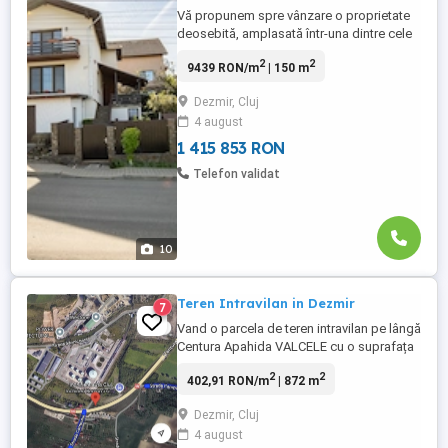
Vă propunem spre vânzare o proprietate
deosebită, amplasată într-una dintre cele
mai bune și apreciate zone rezidențiale
2
2
9439 RON/m
| 150 m
din Dezmir, o zonă care oferă un echilibru
excelent între liniște, accesibilitate,
Dezmir, Cluj
siguranță și apropierea de Cluj-Napoca.
4 august
Poziționarea este unul dintre marile
avantaje ale proprietății. ...
1 415 853 RON
Telefon validat
10
Teren Intravilan in Dezmir
7
Vand o parcela de teren intravilan pe lângă
Centura Apahida VALCELE cu o suprafața
de 872mp,se pretează Pt un service
2
2
402,91 RON/m
| 872 m
auto,parcări auto,curentul ,apa și gazul
sunt la 10 m de teren.
Dezmir, Cluj
4 august