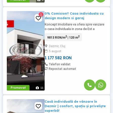
0% Comision!! Casa individuala cu
1
design modern si garaj
Koncept Imobiliare va ofera spre vanzare
o casa individuala in zona de Est a
Dezmirului, pe strada Campului. Imobilul,
2
2
9813 RON/m
| 120 m
amplasat pe un teren in suprafata de 467
mp este dispus pe 2 niveluri, in suprafata
Dezmir, Cluj
de 120 mp utili, este compus din: 4
5 august
camere, 3 bai, bucatarie, hol, casa scarii si
un garaj la nivelul ...
1 177 582 RON
Telefon validat
Repostat automat
Promovat
11
Casă individuală de vânzare în
Dezmir | confort, spațiu și priveliște
superbă!