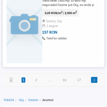
Vand teren 2900 mp 30 euro mp
negociabil Dezmir jud Cluj, se vinde și
parcela de 1000 mp.
2
2
0,05 RON/m
| 2,900 m
Dezmir, Cluj
2 august
157 RON
Telefon validat
›
‹
1
2
…
16
17
Publi24
Cluj
Dezmir
Anunturi