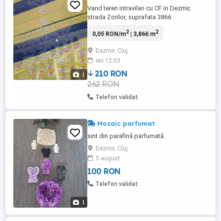
Vand teren intravilan cu CF in Dezmir,
strada Zorilor, suprafata 3866
2
2
0,05 RON/m
| 3,866 m
Dezmir, Cluj
ieri 12:03
210 RON
1
262 RON
Telefon validat
Mozaic parfumat
sint din parafină parfumată
Dezmir, Cluj
5 august
100 RON
Telefon validat
1