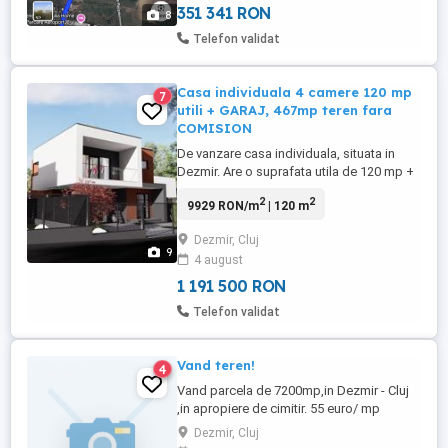
351 341 RON
8
Telefon validat
Casa individuala 4 camere 120 mp
7
utili + GARAJ, 467mp teren fara
COMISION
De vanzare casa individuala, situata in
Dezmir. Are o suprafata utila de 120 mp +
21 mp spatiu multi-functional ce poate fi
2
2
9929 RON/m
| 120 m
finisat ca si garaj sau camera
suplimentara si este dispusa pe 2 nivele :
Dezmir, Cluj
parter + etaj. Casa dispune de un design
9
4 august
deosebit si o compartimentare foarte
eficienta avand la parter ...
1 191 500 RON
Telefon validat
Vand teren!
4
Vand parcela de 7200mp,in Dezmir - Cluj
,in apropiere de cimitir. 55 euro/ mp
Dezmir, Cluj