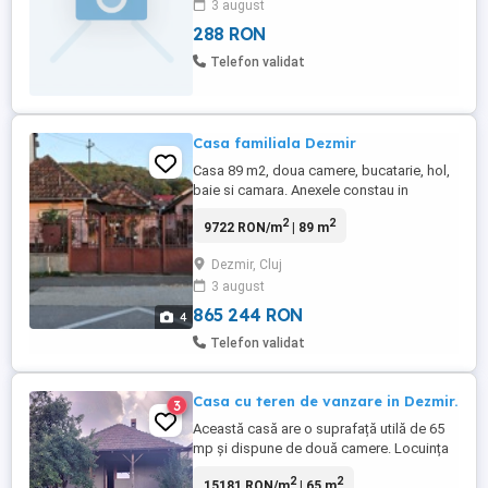
3 august
288 RON
Telefon validat
Casa familiala Dezmir
Casa 89 m2, doua camere, bucatarie, hol,
baie si camara. Anexele constau in
bucatarie de vara, grajd si magazie.
2
2
9722 RON/m
| 89 m
Suprafata teren 566 m2. Este situata in
Dezmir pe strada Planoarelor, nr. 6.
Dezmir, Cluj
Raspund doar la telefon sau la mesaje pe
3 august
OLX. Rog nu sunati de la agentii.
865 244 RON
4
Telefon validat
Casa cu teren de vanzare in Dezmir.
3
Această casă are o suprafață utilă de 65
mp și dispune de două camere. Locuința
este nemobilată și neutilată, oferindu-ți
2
2
15181 RON/m
| 65 m
libertatea de a o amenaja așa cum îți