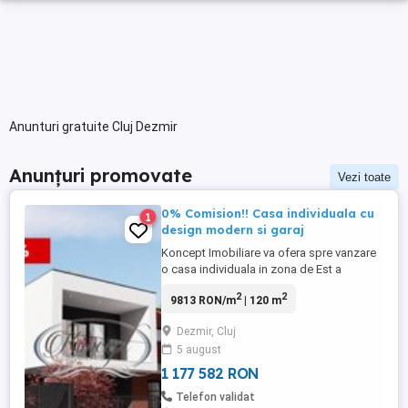
Anunturi gratuite Cluj Dezmir
Anunțuri promovate
Vezi toate
0% Comision!! Casa individuala cu
1
design modern si garaj
Koncept Imobiliare va ofera spre vanzare
o casa individuala in zona de Est a
Dezmirului, pe strada Campului. Imobilul,
2
2
9813 RON/m
| 120 m
amplasat pe un teren in suprafata de 467
mp este dispus pe 2 niveluri, in suprafata
Dezmir, Cluj
de 120 mp utili, este compus din: 4
5 august
camere, 3 bai, bucatarie, hol, casa scarii si
un garaj la nivelul ...
1 177 582 RON
Telefon validat