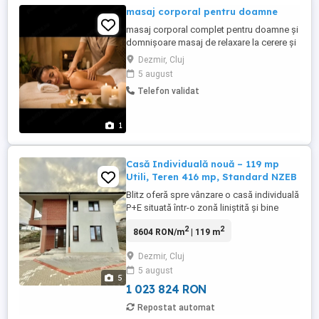
masaj corporal pentru doamne
masaj corporal complet pentru doamne și
domnișoare masaj de relaxare la cerere și
jucăriii la "mine sau la tine"
Dezmir, Cluj
5 august
Telefon validat
1
Casă Individuală nouă – 119 mp
Utili, Teren 416 mp, Standard NZEB
Blitz oferă spre vânzare o casă individuală
P+E situată într-o zonă liniștită și bine
conectată din Dezmir. Locuința are 119
2
2
8604 RON/m
| 119 m
mp utili, un teren de 416 mp, două locuri
de parcare amenajate și se predă la
Dezmir, Cluj
stadiul de semifinisat premium, conform
5 august
standardelor NZEB. Proiectul este modern,
5
eficient energetic ...
1 023 824 RON
Repostat automat