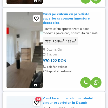
20
Casa pe calcan cu priveliste
superba si compartimentare
deosebita.
Blitz va ofera spre vanzare o casa
moderna pe calcan, construita cu pereti
dubli si izolatie intre acestia, situata in
2
2
7761 RON/m
| 125 m
Dezmir, pe un teren de 250 mp, cu
posibilitatea de a achizitiona suplimentar
Dezmir, Cluj
inca 100 mp pentru doar 10.000 EUR, fara
3 august
aplicarea TVA-ului astfel insumand un
teren total de 365mp. ...
970 122 RON
Telefon validat
Repostat automat
15
Vand teren intravilan intabulat
24
singur proprietar în Dezmir