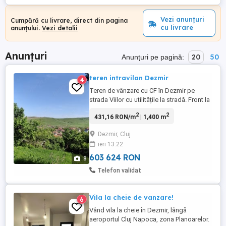
Vezi anunțuri
Cumpără cu livrare, direct din pagina
cu livrare
anunțului.
Vezi detalii
Anunțuri
20
50
Anunțuri pe pagină:
teren intravilan Dezmir
4
Teren de vânzare cu CF în Dezmir pe
strada Viilor cu utilitățile la stradă. Front la
stradă 54 de metri. Locația este foarte
2
2
431,16 RON/m
| 1,400 m
bună, cu priveliște deosebită, vis a vis de
stația de autobuz, puțin mai jos de
Dezmir, Cluj
clădirea primăriei. Este construit cămin și
ieri 13:22
este conectat la rețeaua de apă. Terenul
are mare potențial ...
603 624 RON
8
Telefon validat
Vila la cheie de vanzare!
6
Vând vila la cheie în Dezmir, lângă
aeroportul Cluj Napoca, zona Planoarelor.