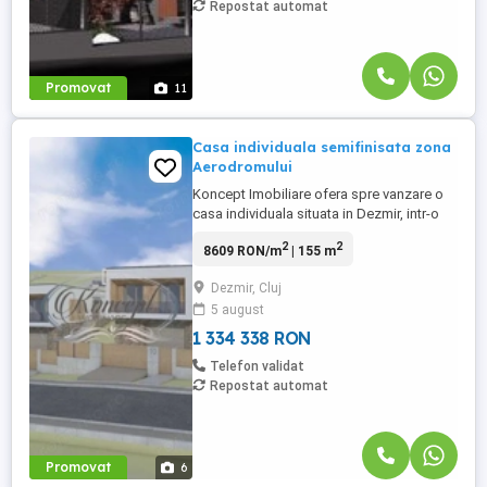
Repostat automat
Promovat
11
Casa individuala semifinisata zona
Aerodromului
Koncept Imobiliare ofera spre vanzare o
casa individuala situata in Dezmir, intr-o
zona retrasa si linistita, in apropiere de
2
2
8609 RON/m
| 155 m
Aerodrom. Pozitionarea proprietatii
permite acces rapid catre Cluj-Napoca,
Dezmir, Cluj
dar pastreaza avantajele unui cadru
5 august
natural aerisit, ferit de agitatia urbana si cu
orientare mixta ...
1 334 338 RON
Telefon validat
Repostat automat
Promovat
6