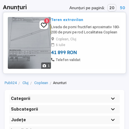
Anunțuri
20
50
Anunțuri pe pagină:
Teren extravilan
3
Livada de pomi fructiferi aproximativ 180-
200 de pruni pe rod Localitatea Coplean
comuna Cășeiu judetul Cluj
Coplean, Cluj
6 iulie
41 899 RON
Telefon validat
1
Publi24
Cluj
Coplean
Anunturi
Categorii
Subcategorii
Județe