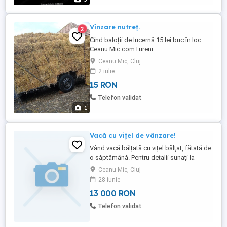
Vînzare nutreț.
2
Cînd baloții de lucernă 15 lei buc în loc
Ceanu Mic comTureni .
Ceanu Mic, Cluj
2 iulie
15 RON
Telefon validat
1
Vacă cu vițel de vânzare!
Vând vacă bălțată cu vițel bălțat, fătată de
o săptămână. Pentru detalii sunați la
numărul de telefon
Ceanu Mic, Cluj
28 iunie
13 000 RON
Telefon validat