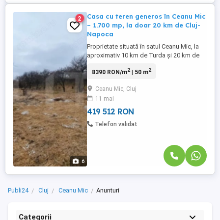
Casa cu teren generos în Ceanu Mic
2
– 1.700 mp, la doar 20 km de Cluj-
Napoca
Proprietate situată în satul Ceanu Mic, la
aproximativ 10 km de Turda și 20 km de
Cluj-Napoca, ideală pentru investiție,
2
2
8390 RON/m
| 50 m
construcție nouă sau casă de vacanță.
Terenul are o suprafață totală de 1.700
Ceanu Mic, Cluj
mp, cu curte și grădină, iar utilitățile
11 mai
principale – apă și canalizare – sunt
disponibile chiar la poartă. ...
419 512 RON
Telefon validat
6
Publi24
Cluj
Ceanu Mic
Anunturi
Categorii