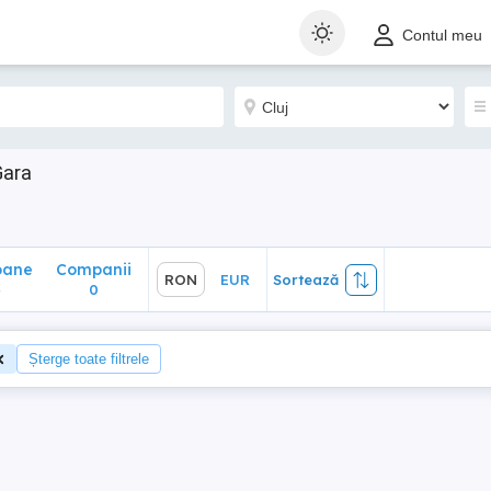
ane
Companii
RON
EUR
Sortează
Contul meu
0
Gara
oane
Companii
RON
EUR
Sortează
4
0
Șterge toate filtrele