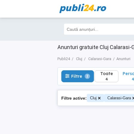
publi
24
.ro
Toate
Perso
Filtre
2
4
4
Anunturi gratuite Cluj Calarasi-
Publi24
Cluj
Calarasi-Gara
Anunturi
Toate
Pers
Filtre
2
4
Filtre active:
Cluj
Calarasi-Gara