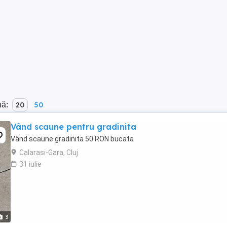
nă:
20
50
Vând scaune pentru gradinita
Vând scaune gradinita 50 RON bucata
Calarasi-Gara, Cluj
31 iulie
3