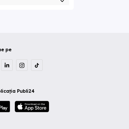
ne pe
licația Publi24