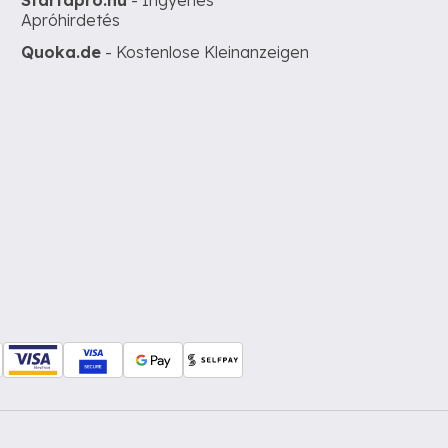
Startapro.hu
- Ingyenes
Apróhirdetés
Quoka.de
- Kostenlose Kleinanzeigen