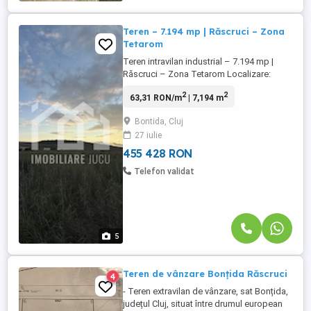
Teren – 7.194 mp | Răscruci – Zona
Tetarom
Teren intravilan industrial – 7.194 mp |
Răscruci – Zona Tetarom Localizare:
Răscruci – în proximitatea Parcului
2
2
63,31 RON/m
| 7,194 m
Industrial Tetarom Suprafață: 7.194 mp
Front: 34 ml Acces: drum de acces până la
Bontida, Cluj
proprietate ⸻ Caracteristici: ✅ Teren
27 iulie
amplasat într-o zonă industrială activă ✅
Front de 34 ml ✅ Acces ...
455 428 RON
Telefon validat
5
Teren de vânzare Bonțida Răscruci
4
- Teren extravilan de vânzare, sat Bonțida,
județul Cluj, situat între drumul european