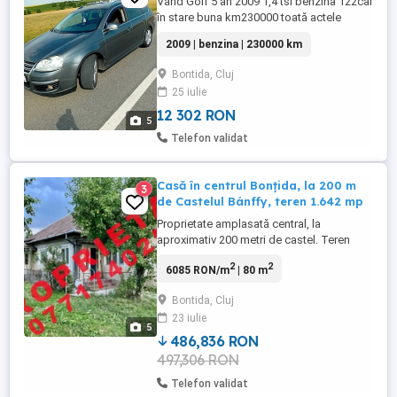
Vând Golf 5 an 2009 1,4 tsi benzina 122cai
în stare buna km230000 toată actele
valabile proprietar fiscal pe loc mici
2009 | benzina | 230000 km
defecte estetice
Bontida, Cluj
25 iulie
12 302 RON
5
Telefon validat
Casă în centrul Bonțida, la 200 m
3
de Castelul Bánffy, teren 1.642 mp
Proprietate amplasată central, la
aproximativ 200 metri de castel. Teren
mare, potrivit pentru renovare, extindere
2
2
6085 RON/m
| 80 m
sau dezvoltare turistică. Casa este
utilizabilă în forma actuală, dar necesită
Bontida, Cluj
modernizare pentru standarde actuale. An
23 iulie
construcție: 1965 Extindere: 1985 Teren
5
total: 1.642 mp 700 mp ...
486,836 RON
497,306 RON
Telefon validat