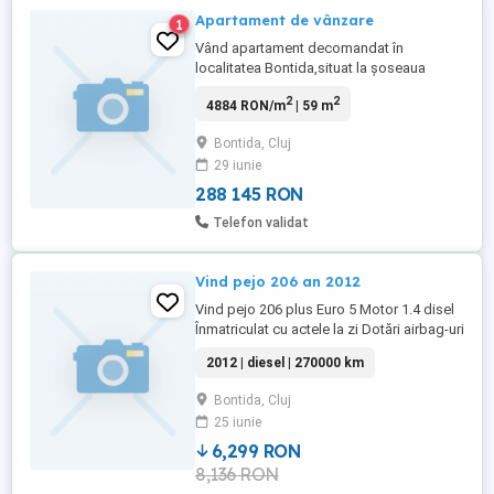
Apartament de vânzare
1
Vând apartament decomandat în
localitatea Bontida,situat la șoseaua
națională,cu trei
2
2
4884 RON/m
| 59 m
camere,bucătărie,camara,baie,hol mare,la
etajul 1.Are centrală proprie pe gaz și
Bontida, Cluj
CF.Dispune de o magazie exterioară și o
29 iunie
grădină pentru flori.Alte detalii în privat.
288 145 RON
Telefon validat
Vind pejo 206 an 2012
Vind pejo 206 plus Euro 5 Motor 1.4 disel
Înmatriculat cu actele la zi Dotări airbag-uri
frontale Ac Geamuri electrice Casetofon
2012 | diesel | 270000 km
mp3 Oglinzi electrice Botida jud Cluj Prer
1200 euro
Bontida, Cluj
25 iunie
6,299 RON
8,136 RON