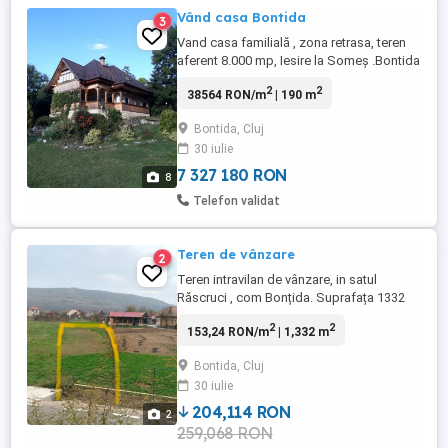
Vând casa Bontida
3
Vand casa familială , zona retrasa, teren
aferent 8.000 mp, Iesire la Someș .Bontida
2
2
38564 RON/m
| 190 m
Bontida, Cluj
30 iulie
7 327 180 RON
8
Telefon validat
Teren de vânzare
2
Teren intravilan de vânzare, in satul
Răscruci , com Bonțida. Suprafața 1332
m.p, zona Peste Vale .
2
2
153,24 RON/m
| 1,332 m
Bontida, Cluj
30 iulie
204,114 RON
2
259,068 RON