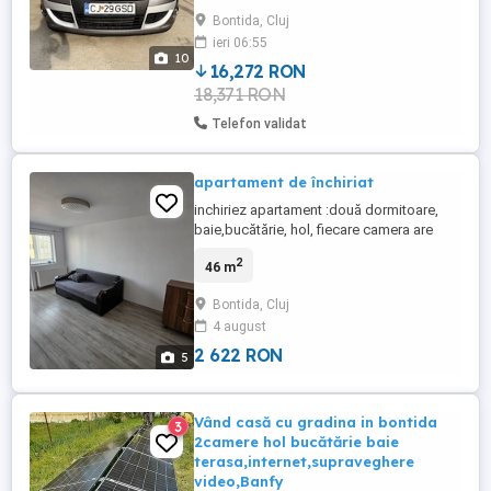
SENZORI PARCARE SPATE -FRANA DE
Bontida, Cluj
MANA ELECTRICA -PILOT AUTOMAT -
ieri 06:55
SENZORI LUMINA PLOAIE -DUBLU
10
CLIMATRONIC -COMENZI VOLAN -
16,272 RON
COTIERA FATA -ISOFIX -GEAMURI
18,371 RON
ELECTRICE -OGLINZI ...
Telefon validat
apartament de închiriat
inchiriez apartament :două dormitoare,
baie,bucătărie, hol, fiecare camera are
balcon propriu, este situat pe bulevardul
2
46 m
muncii nr101. lângă facultate,bancă
,școală....
Bontida, Cluj
4 august
2 622 RON
5
Vând casă cu gradina in bontida
3
2camere hol bucătărie baie
terasa,internet,supraveghere
video,Banfy