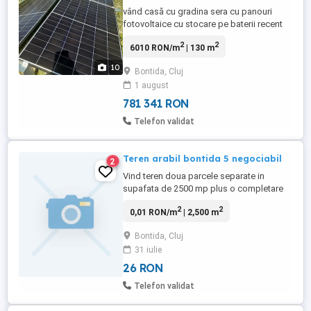
vând casă cu gradina sera cu panouri
fotovoltaice cu stocare pe baterii recent
instalate în 2026 curent f redus sau 0 , cu
2
2
6010 RON/m
| 130 m
2camere baie hol bucătărie terasa mare
acoperita cu masa bancute,mobilata și
10
Bontida, Cluj
utilată internet cablu in Bonțida gradina cu
1 august
pomi fructiferi și o sera din fier și
policarbonat cu instalație ...
781 341 RON
Telefon validat
Teren arabil bontida 5 negociabil
2
Vind teren doua parcele separate in
supafata de 2500 mp plus o completare
tot de 2500 mp -detinut de alt proprietar -
2
2
0,01 RON/m
| 2,500 m
parcela are total 5000 mp acte in regula cu
CF vechi , cel nou este in lucru ,,, si inca o
Bontida, Cluj
parcela de 2.300 mp plus o complectare
31 iulie
de 2.300 mp -detinut de alt proprietar -
parcela are 4.600 ...
26 RON
Telefon validat