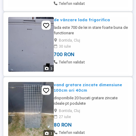
Telefon validat
de vânzare lada frigorifica
lada este 700 de lei in stare foarte buna de
functionare
Bontida, Cluj
30 iulie
700 RON
Telefon validat
1
vand gratare zincate dimensiune
100cm ori 40cm
disponibile 20 bucati gratare zincate
ideale pt podulete
Bontida, Cluj
27 iulie
80 RON
Telefon validat
1