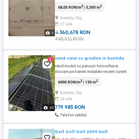
E576 și calea ferată. - Suprafață : 5300 m
2
2
68,05 RON/m
| 5,300 m
pătrați. - Preț 13 euro metru pătrat.
Bontida, Cluj
27 iulie
360,678 RON
1
443,911 RON
vand casa cu gradina in bontida
2
vând imobil cu panouri fotovoltaice
stocare pe baterii instalate recent curent
gratis format din casa 2cam baie terasa
2
2
6000 RON/m
| 130 m
finisata mobilata ,cu utilități ,gradina cu
pomi fructiferi și loc pt legume ,o sera din
Bontida, Cluj
fier și policarbonat cu instalație de
26 iulie
picurare ,3 dusuri in curte plus 3wc tot
afara pe lângă ...
779 985 RON
10
Telefon validat
Golf Golf Golf 2009 Golf