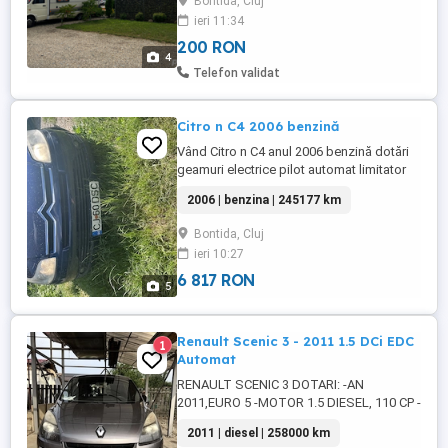
Bontida, Cluj
ieri 11:34
200 RON
4
Telefon validat
Citro n C4 2006 benzină
Vând Citro n C4 anul 2006 benzină dotări
geamuri electrice pilot automat limitator
de viteză comenzi pe volan blocare
2006 | benzina | 245177 km
geamuri copii spate distribuție nouă
ambreiaj nou telescoape noi tip asigurare
Bontida, Cluj
rovinietă până anul viitor
ieri 10:27
6 817 RON
5
Renault Scenic 3 - 2011 1.5 DCi EDC
1
Automat
RENAULT SCENIC 3 DOTARI: -AN
2011,EURO 5 -MOTOR 1.5 DIESEL, 110 CP -
258000 KM în creștere -CUTIE AUTOMATA
2011 | diesel | 258000 km
EDC -Navigație Carminat TomTom -