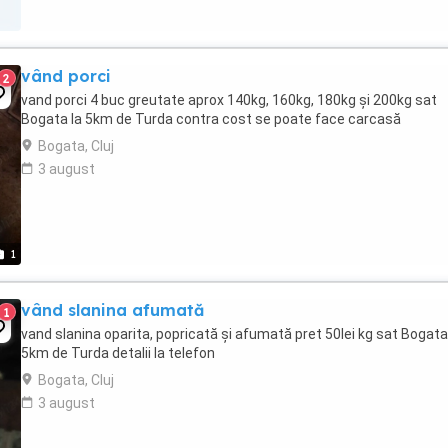
vând porci
2
vand porci 4 buc greutate aprox 140kg, 160kg, 180kg și 200kg sat
Bogata la 5km de Turda contra cost se poate face carcasă
Bogata, Cluj
3 august
1
vând slanina afumată
1
vand slanina oparita, popricată și afumată pret 50lei kg sat Bogata
5km de Turda detalii la telefon
Bogata, Cluj
3 august