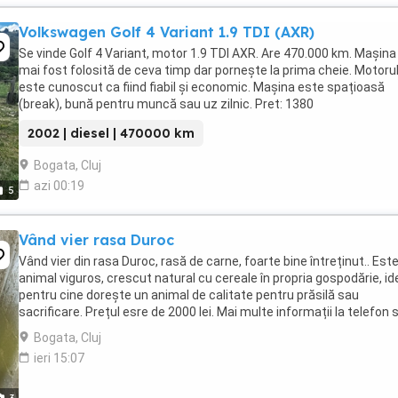
Volkswagen Golf 4 Variant 1.9 TDI (AXR)
Se vinde Golf 4 Variant, motor 1.9 TDI AXR. Are 470.000 km. Mașina
mai fost folosită de ceva timp dar pornește la prima cheie. Motoru
este cunoscut ca fiind fiabil și economic. Mașina este spațioasă
(break), bună pentru muncă sau uz zilnic. Pret: 1380
2002 | diesel | 470000 km
Bogata, Cluj
azi 00:19
5
Vând vier rasa Duroc
Vând vier din rasa Duroc, rasă de carne, foarte bine întreținut.. Est
animal viguros, crescut natural cu cereale în propria gospodărie, id
pentru cine dorește un animal de calitate pentru prăsilă sau
sacrificare. Prețul esre de 2000 lei. Mai multe informații la telefon 
în localitatea Bogata(lângă ...
Bogata, Cluj
ieri 15:07