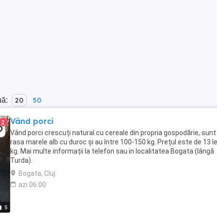
nă:
20
50
Vând porci
2
Vând porci crescuți natural cu cereale din propria gospodărie, sunt
rasa marele alb cu duroc și au între 100-150 kg. Prețul este de 13 le
kg. Mai multe informații la telefon sau in localitatea Bogata (lângă
Turda).
Bogata, Cluj
azi 06:00
5