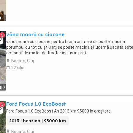
1
vând moară cu ciocane
1
vând moară cu ciocane pentru hrana animale se poate macina
porumbul cu tot cu știuleți se poate macina și lucernă uscată est
actionat de motor de tractor inclus in preț
Bogata, Cluj
22 iulie
3
Ford Focus 1.0 EcoBoost
1
Ford Focus 1.0 EcoBoost An 2013 km 95000 în creștere
2013 | benzina | 95000 km
Bogata, Cluj