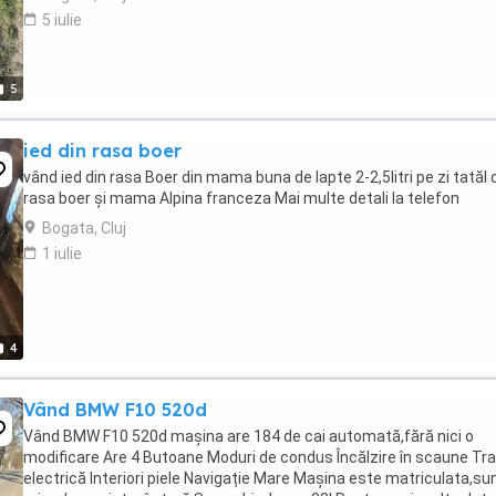
5 iulie
5
ied din rasa boer
vând ied din rasa Boer din mama buna de lapte 2-2,5litri pe zi tatăl 
rasa boer și mama Alpina franceza Mai multe detali la telefon
Bogata, Cluj
1 iulie
4
Vând BMW F10 520d
Vând BMW F10 520d mașina are 184 de cai automată,fără nici o
modificare Are 4 Butoane Moduri de condus Încălzire în scaune Tr
electrică Interiori piele Navigație Mare Mașina este matriculata,su