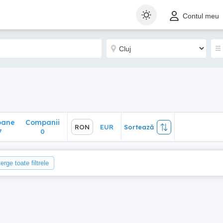
ane
Companii
RON
EUR
Sortează
Contul meu
0
oane
Companii
RON
EUR
Sortează
7
0
erge toate filtrele