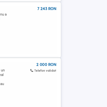
7 243 RON
 nu a
l
2 000 RON
e un
Telefon validat
eal
sau