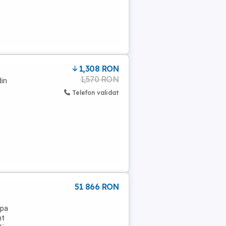
1,308 RON
1,570 RON
din
Telefon validat
51 866 RON
apa
nt