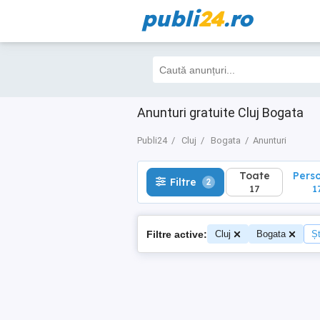
publi
24
.ro
Toate
Perso
Filtre
2
17
17
Anunturi gratuite Cluj Bogata
Publi24
Cluj
Bogata
Anunturi
Toate
Pers
Filtre
2
17
1
Filtre active:
Cluj
Bogata
Șt