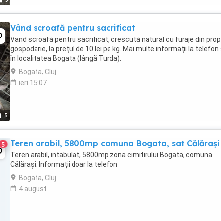
3
Vând scroafă pentru sacrificat
Vând scroafă pentru sacrificat, crescută natural cu furaje din prop
gospodarie, la prețul de 10 lei pe kg. Mai multe informații la telefon
în localitatea Bogata (lângă Turda).
Bogata, Cluj
ieri 15:07
5
Teren arabil, 5800mp comuna Bogata, sat Călărași
5
Teren arabil, intabulat, 5800mp zona cimitirului Bogata, comuna
Călărași. Informații doar la telefon
Bogata, Cluj
4 august