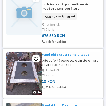
cu de toate apă gaz canalizare stupu
livadă cu acte n regulă .cu 2
garaje.pivnita,atelier magaziii, fântână cu
2
2
7305 RON/m
| 120 m
apa bună de băut
Badeni, Cluj
7 iunie
876 550 RON
Telefon validat
vand plite si usi rame pt.sobe
plite de fontă veche,scule din atelier mare
se vinde tot,2 tone de
scule,menghine,chei
Badeni, Cluj
mari.butelii,compresoare.reductor.si multe
7 iunie
altele întrebați și aici găsești de ce ai
10 RON
nevoie
Telefon validat
10
Vând 4 fam. De albine.