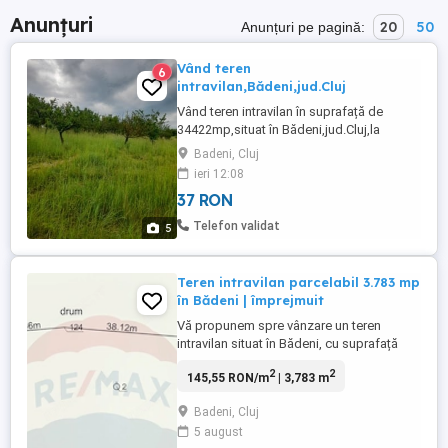
Anunțuri
20
50
Anunțuri pe pagină:
Vând teren
6
intravilan,Bădeni,jud.Cluj
Vând teren intravilan în suprafață de
34422mp,situat în Bădeni,jud.Cluj,la
cca.500 m de la intrarea în sat,pe șoseaua
Badeni, Cluj
principală,asfaltată,gard la șosea,front la
ieri 12:08
stradă de peste 200 m,utilitățile la
37 RON
poartă(gaz,apă,curent,canalizare).
Distanța până la autostradă 2 km,până la
Telefon validat
5
Cluj-Napoca 35 km,până la ...
Teren intravilan parcelabil 3.783 mp
în Bădeni | împrejmuit
Vă propunem spre vânzare un teren
intravilan situat în Bădeni, cu suprafață
totală de 3.783 mp, potrivit atât pentru
2
2
145,55 RON/m
| 3,783 m
construcție, cât și pentru investiție sau
parcelare. Proprietatea are o configurație
Badeni, Cluj
avantajoasă, fiind împrejmuită și având
5 august
front la două străzi paralele, aspect care