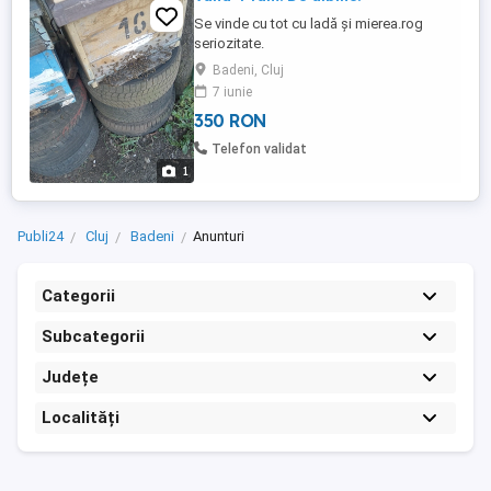
Se vinde cu tot cu ladă și mierea.rog
seriozitate.
Badeni, Cluj
7 iunie
350 RON
Telefon validat
1
Publi24
Cluj
Badeni
Anunturi
Categorii
Subcategorii
Județe
Localități