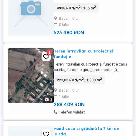
din trei camere baie bucătărie două becuri
2
2
4938 RON/m
| 106 m
fîntînă cu hidrofor apă de la rețea curent
electric șopru poiata cotețe de porci și
Badeni, Cluj
găini teren intravilan de 1800 mp .casă are
8 iulie
geamuri termopan, uși termopan izolată în
exterior.
523 480 RON
Teren intravilan cu Proiect și
1
fundație
Teren intravilan cu Proiect și fundație casa
cu etaj, fundație garaj,gard medență,
fîntînă stradal 16.40 M total 1300 mp acte
2
2
221,85 RON/m
| 1,300 m
in regula m-ai multe detalii la tel
Badeni, Cluj
1 iulie
2
288 409 RON
Telefon validat
vand casa si grădină la 7 km de
Turda.