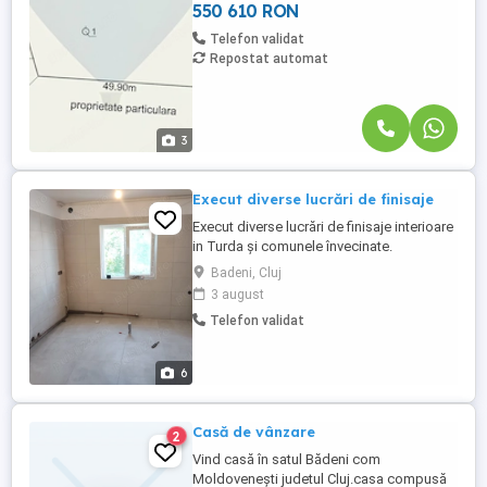
oferă acces facil ...
550 610 RON
Telefon validat
Repostat automat
3
Execut diverse lucrări de finisaje
Execut diverse lucrări de finisaje interioare
in Turda și comunele învecinate.
Badeni, Cluj
3 august
Telefon validat
6
Casă de vânzare
2
Vind casă în satul Bădeni com
Moldovenești judetul Cluj.casa compusă