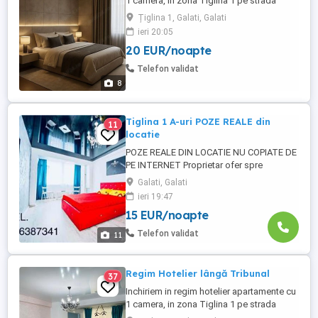
1 camera, in zona Tiglina 1 pe strada
Brailei. Dotările apartamentelor sunt: =Pat
Țiglina 1, Galati, Galati
matrimonial =Tv Smart YouTube NETFLIX
ieri 20:05
=Wifi viteză =frigider =cuptor cu
20 EUR/noapte
microunde =CENTRALA TERMICĂ
PROPRIE, =Mașină de spălat =AC Cu
Telefon validat
inverter. Zona este excelenta, cu toate ...
8
Tiglina 1 A-uri POZE REALE din
11
locatie
POZE REALE DIN LOCATIE NU COPIATE DE
PE INTERNET Proprietar ofer spre
închiriere garsonieră Țiglina,A-
Galati, Galati
uri,stradal.SuperLux mobilat,utilat,renovat
ieri 19:47
2021A.C. vară-iarnă,internet,led Samsung
15 EUR/noapte
,boiler Ariston,masina spălat,cuptor
microunde.Se închiriază cu
Telefon validat
11
lenjerii,prosoape,veselă,la cheie,ca la
regim hotelier!!Ofer ...
Regim Hotelier lângă Tribunal
37
Inchiriem in regim hotelier apartamente cu
1 camera, in zona Tiglina 1 pe strada
Brailei. Dotările apartamentelor sunt: = Pat