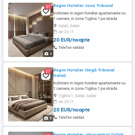
Regim Hotelier zona Tribunal
37
Inchiriem in regim hotelier apartamente cu
1 camera, in zona Tiglina 1 pe strada
Brailei. Dotările apartamentelor sunt: =Pat
Galati, Galati
matrimonial =Tv led SMART YouTube
ieri 23:17
NETFLIX = Wifi viteză =frigider =cuptor cu
20 EUR/noapte
microunde =plita electrica =CENTRALA
TERMICĂ PROPRIE, =Mașină de spălat =
Telefon validat
AC Cu inverter. Zona ...
6
Regim Hotelier lângă Tribunal
27
Galați
Inchiriem in regim hotelier apartamente cu
1 camera, in zona Tiglina 1 pe strada
Brailei. Dotările apartamentelor sunt: =TV
Țiglina 1, Galati, Galati
SMART YOUTUBE NETFLIX =Pat
ieri 23:17
matrimonial = Wifi viteză = frigider =
20 EUR/noapte
cuptor cu microunde = Mașină de cafea
=Mașină de spălat =CENTRALA TERMICĂ
Telefon validat
8
PROPRIE = Lenjerie prosoape curate ...
Regim Hotelier ultracentral Galați