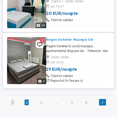
Țiglina 1, Galati, Galati
matrimonial tapițat = Tv led SMART
ieri 19:27
YOUTUBE NETFLIX = Wifi viteză = frigider
20 EUR/noapte
= cuptor cu microunde = plita electrica =
CENTRALA TERMICĂ PROPRIE, = Mașină
Telefon validat
de spălat = AC Cu ...
10
Regim hotelier Mazepa G4
7
Regim hotelier în zonă mazepa ,
apartamentul dispune de : -Televizor -Aer
condiționat -Wi-fi -Mașină de spălat -
Galati, Galati
Frigider -Bucătărie dotată complet
ieri 18:32
19 EUR/noapte
Telefon validat
Repostat în fiecare zi
5
›
‹
1
2
…
5
6