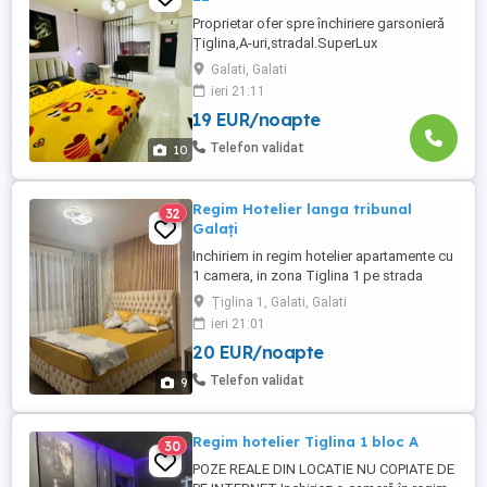
Proprietar ofer spre închiriere garsonieră
Țiglina,A-uri,stradal.SuperLux
mobilat,utilat,renovat 2021A.C. vară-
Galati, Galati
iarnă,internet,led Samsung ,boiler
ieri 21:11
Ariston,masina spălat,cuptor
19 EUR/noapte
microunde.Se închiriază cu
lenjerii,prosoape,veselă,la cheie,ca la
Telefon validat
10
regim hotelier!!Ofer și rog seriozitate!!
Curatenia, schimbarea ...
Regim Hotelier langa tribunal
32
Galați
Inchiriem in regim hotelier apartamente cu
1 camera, in zona Tiglina 1 pe strada
Brailei lângă tribunal, aproape de faleza.
Țiglina 1, Galati, Galati
Dotările apartamentelor sunt: = Pat
ieri 21:01
matrimonial = Tv SMART YOUTUBE
20 EUR/noapte
NETFLIX = Wifi viteză = frigider = cuptor
cu microunde = Mașină de cafea = Mașină
Telefon validat
9
de spălat = CENTRALA ...
Regim hotelier Tiglina 1 bloc A
30
POZE REALE DIN LOCATIE NU COPIATE DE