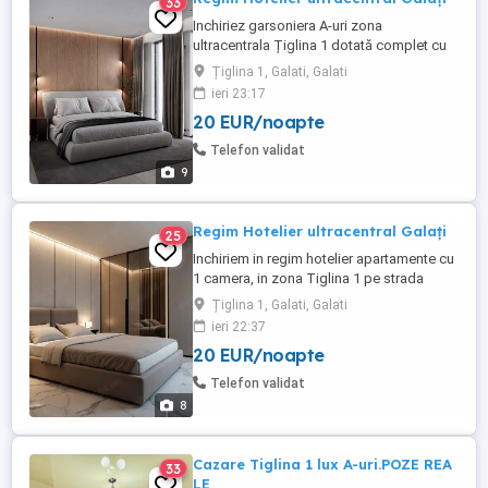
33
Inchiriez garsoniera A-uri zona
ultracentrala Țiglina 1 dotată complet cu
tot necesarul. = Aer condiționat inverter =
Țiglina 1, Galati, Galati
Internet wireless Wifi viteză = TV led
ieri 23:17
SMART YOUTUBE NETFLIX = Frigider =
20 EUR/noapte
Mașină de spălat = Mașină de cafea =
Cuptor microunde = Prosoape , lenjerii
Telefon validat
curate,gel de duș Preț o noapte ...
9
Regim Hotelier ultracentral Galați
25
Inchiriem in regim hotelier apartamente cu
1 camera, in zona Tiglina 1 pe strada
Brailei. Dotările apartamentelor sunt: = Pat
Țiglina 1, Galati, Galati
matrimonial = Tv led SMART YOUTUBE
ieri 22:37
NETFLIX = Wifi viteză = frigider = cuptor
20 EUR/noapte
cu microunde = plita electrica =
CENTRALA TERMICĂ PROPRIE = Mașină
Telefon validat
de spălat = AC Cu inverter. Zona ...
8
Cazare Tiglina 1 lux A-uri.POZE REA
33
LE