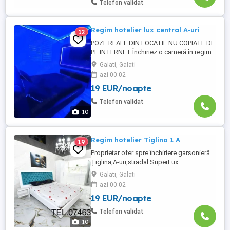
Telefon validat
foarte mica de ...
Regim hotelier lux central A-uri
12
POZE REALE DIN LOCATIE NU COPIATE DE
PE INTERNET Închiriez o cameră în regim
hotelier,complet utilată, mobilată. Pat
Galati, Galati
matrimonial LED Frigider Cuptor cu
azi 00:02
microunde Wi-fi Boiler Mașină de spălat
19 EUR/noapte
Apartamentul este situat pe Strada Brăilei,
în Țiglina 1, la A -uri,la o distanță foarte
Telefon validat
mica de faleză, bănci, ...
10
Regim hotelier Tiglina 1 A
19
Proprietar ofer spre închiriere garsonieră
Țiglina,A-uri,stradal.SuperLux
mobilat,utilat,renovat 2021A.C. vară-
Galati, Galati
iarnă,internet,led Samsung ,boiler
azi 00:02
Ariston,masina spălat,cuptor
19 EUR/noapte
microunde.Se închiriază cu
lenjerii,prosoape,veselă,la cheie,ca la
Telefon validat
regim hotelier!!Ofer și rog seriozitate!!
10
Curatenia, schimbarea ...