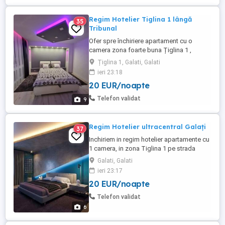
Regim Hotelier Tiglina 1 lângă
35
Tribunal
Ofer spre închiriere apartament cu o
camera zona foarte buna Țiglina 1 ,
complet utilată, regim hotelier amenajata
Țiglina 1, Galati, Galati
recent ce vă oferă tot confortul. =Aer
ieri 23:18
Condiționat invertor =TV SMART
20 EUR/noapte
YOUTUBE NETFLIX =Frigider =Mașină de
spălat =Mașină de cafea =Cuptor
Telefon validat
9
microunde =Internet wireless viteza
=Lenjerii ...
Regim Hotelier ultracentral Galați
37
Inchiriem in regim hotelier apartamente cu
1 camera, in zona Tiglina 1 pe strada
Brailei. Dotările apartamentelor sunt = Pat
Galati, Galati
matrimonial =Tv led SMART YOUTUBE
ieri 23:17
NETFLIX =Wifi VITEZĂ = frigider = cuptor
20 EUR/noapte
cu microunde = plita electrica =CENTRALA
TERMICĂ PROPRIE = Mașină de spălat =
Telefon validat
AC Cu inverter. Zona ...
6