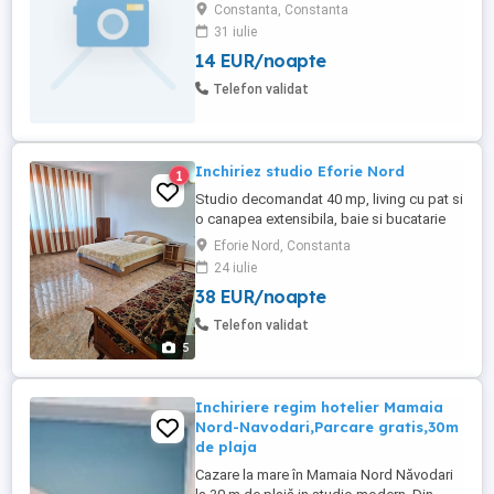
Mangalia
Constanta, Constanta
31 iulie
14 EUR/noapte
Telefon validat
Inchiriez studio Eforie Nord
1
Studio decomandat 40 mp, living cu pat si
o canapea extensibila, baie si bucatarie
separat, aer conditionat, bucatarie utilata
Eforie Nord, Constanta
cu tot ce este necesar. Este situat in zona
24 iulie
Lidl, la 20 min de mers pe jos pana la mare
38 EUR/noapte
si la 10 min de Lacul Techirghiol.
Telefon validat
5
Inchiriere regim hotelier Mamaia
Nord-Navodari,Parcare gratis,30m
de plaja
Cazare la mare în Mamaia Nord Năvodari