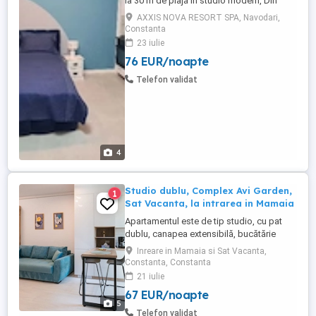
la 30 m de plajă in studio modern, Din
complexul Axxis Nova Resort & Spa
AXXIS NOVA RESORT SPA, Navodari,
Primim carduri de vacanță Eliberăm
Constanta
factură fiscală Deținem certificat
23 iulie
clasificare 3 stele Activități și facilități în
76 EUR/noapte
zonă (mamaia Nord): - Piscină cu apă
încălzită în apropierea ta ...
Telefon validat
4
Studio dublu, Complex Avi Garden,
1
Sat Vacanta, la intrarea in Mamaia
Apartamentul este de tip studio, cu pat
dublu, canapea extensibilă, bucătărie
complet utilată, masina de spalat rufe,
Inreare in Mamaia si Sat Vacanta,
masa si fier de calcat, baie cu cabină de
Constanta, Constanta
duș și o terasă de unde se poate admira
21 iulie
priveliștea. Este perfect pentru un cuplu
67 EUR/noapte
sau o familie cu copil. Situat foarte
5
aproape de stațiunea ...
Telefon validat