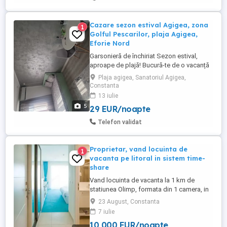
Cazare sezon estival Agigea, zona
1
Golful Pescarilor, plaja Agigea,
Eforie Nord
Garsonieră de închiriat Sezon estival,
aproape de plajă! Bucură-te de o vacanță
relaxantă la mare într-o garsonieră
Plaja agigea, Sanatoriul Agigea,
confortabilă, ideală pentru cupluri sau
Constanta
familii mici. Situată într-o zonă liniștită, la
13 iulie
doar câteva minute de plajă, garsoniera îți
5
29 EUR/noapte
oferă tot ce ai nevoie pentru un sejur
plăcut. Plajă ...
Telefon validat
Proprietar, vand locuinta de
1
vacanta pe litoral in sistem time-
share
Vand locuinta de vacanta la 1 km de
statiunea Olimp, formata din 1 camera, in
supr. de 32mp, mobilata si utilata, in
23 August, Constanta
proprietate periodica (time-share) pentru
7 iulie
o perioada de 1 saptamana pe viata, in
10 000 EUR/noapte
varf de sezon (luna August), etaj 6, cu