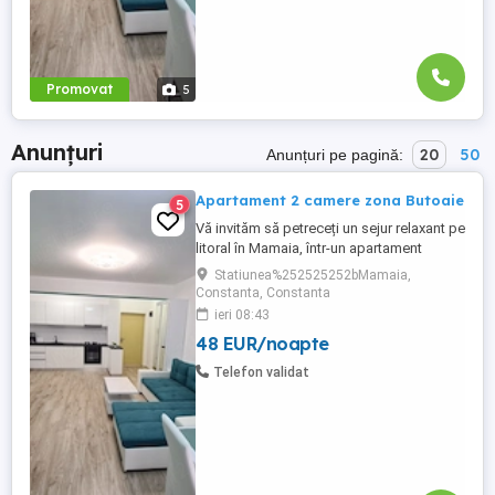
Promovat
5
Anunțuri
20
50
Anunțuri pe pagină:
Apartament 2 camere zona Butoaie
5
Vă invităm să petreceți un sejur relaxant pe
litoral în Mamaia, într-un apartament
modern, situat în complexul Moonlight,
Statiunea%252525252bMamaia,
Residence, zona centrală una dintre cele
Constanta, Constanta
mai căutate locații din stațiune. Locație
ieri 08:43
excelentă la doar câțiva pași de plajă,
48 EUR/noapte
restaurante, cluburi și puncte de atracție.
Etaj 8 ...
Telefon validat