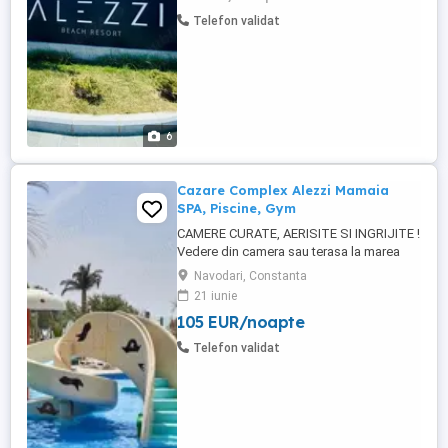
modificata largita, intrare lina in ...
Telefon validat
6
Cazare Complex Alezzi Mamaia
SPA, Piscine, Gym
CAMERE CURATE, AERISITE SI INGRIJITE !
Vedere din camera sau terasa la marea
neagra Review-uri gasiti pe Booking cu:
Navodari, Constanta
BLACK SEA VIEW STUDIO & SPA & POOLS
21 iunie
MAMAIA NORD VORBIM DE RESORT NU
105 EUR/noapte
DOAR DE INCHIRIERE. CU ACCES LA
TOATE FACILITATILE. Plaja nu a fost
Telefon validat
modificata largita, intrare lina in ...