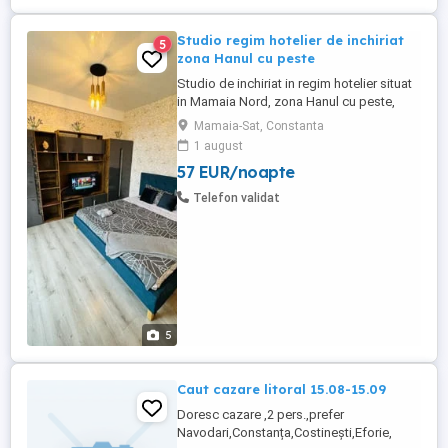
Studio regim hotelier de inchiriat
5
zona Hanul cu peste
Studio de inchiriat in regim hotelier situat
in Mamaia Nord, zona Hanul cu peste,
langa Profi si Mega image, la 7 minute de
Mamaia-Sat, Constanta
mers pe jos de plaja, bloc nou, centrala de
1 august
apartament, pat king size (1,80x2m), tv,
57 EUR/noapte
aer conditionat, plita electrica si cuptor,
aparat de cafea, terasa, mobilat si utilat
Telefon validat
complet, ...
5
Caut cazare litoral 15.08-15.09
Doresc cazare ,2 pers.,prefer
Navodari,Constanța,Costinești,Eforie,