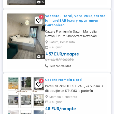
5
Vacanta, litoral, vara-2026,cazare
3
la mare!SAB luxury apartament
Garsoniera
Cazare Premium în Saturn Mangalia
Sezonul 2 0 2 6 Important Rezervări
directe fără intermediari Comision 0%
Saturn, Constanta
Perioade valabile în limita disponibilității
6 august
Informații perioade libere, detalii
57 EUR/noapte
suplimentare cazare, și rezervări la
5
67 EUR/noapte
numărul Telefon WhatsApp : Marea ...
Telefon validat
Cazare Mamaia Nord
3
Pentru SEZONUL ESTIVAL , vă punem la
dispoziție un STUDIO la parter,în
Complexul Building Ștefan din MAMAIA
Mamaia, Constanta
NORD,la 40 m de plaja
5 august
Massaranduba,Mackerel,Excelsior(plajă
48 EUR/noapte
cu nisip fin și intrare lină în apă,perfectă
pentru familiile cu copii). Confortul vă este