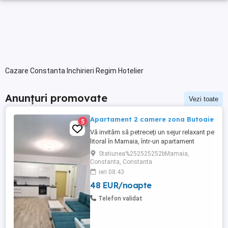
Cazare Constanta Inchirieri Regim Hotelier
Anunțuri promovate
Vezi toate
Apartament 2 camere zona Butoaie
5
Vă invităm să petreceți un sejur relaxant pe
litoral în Mamaia, într-un apartament
modern, situat în complexul Moonlight,
Statiunea%252525252bMamaia,
Residence, zona centrală una dintre cele
Constanta, Constanta
mai căutate locații din stațiune. Locație
ieri 08:43
excelentă la doar câțiva pași de plajă,
48 EUR/noapte
restaurante, cluburi și puncte de atracție.
Etaj 8 ...
Telefon validat