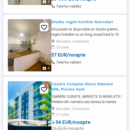
5
vedere la mare. Poate gazdui 2 adulți și 2
Telefon validat
copii, sau 3 adulți. ...
Studio regim hotelier Navodari
Vă punem la dispoziție un studio pentru
regim hotelier cu un king sized bed la 10
minute de plaja Navodari Mamaia Nord.
Navodari, Constanta
Parcare disponibilă și wifi
26 iunie
57 EUR/noapte
Telefon validat
5
Cazare Complex Alezzi Mamaia
1
SPA, Piscine Gym
CAMERE CURATE, AERISITE SI INGRIJITE !
Vedere din camera sau terasa la marea
neagra Review-uri gasiti pe Booking cu:
Navodari, Constanta
BLACK SEA VIEW STUDIO & SPA & POOLS
21 iunie
MAMAIA NORD VORBIM DE RESORT NU
54 EUR/noapte
DOAR DE INCHIRIERE. CU ACCES LA
76 EUR/noapte
TOATE FACILITATILE. Plaja nu a fost