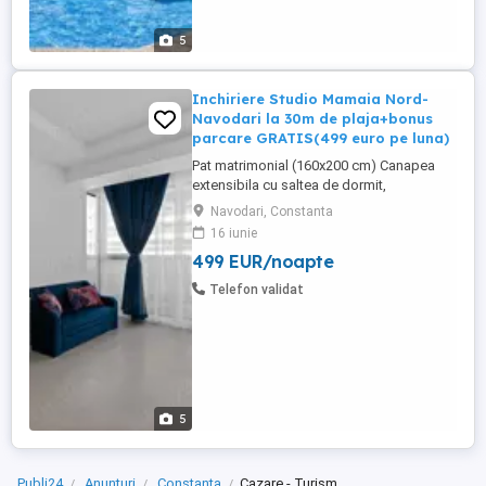
5
Inchiriere Studio Mamaia Nord-
Navodari la 30m de plaja+bonus
parcare GRATIS(499 euro pe luna)
Pat matrimonial (160x200 cm) Canapea
extensibila cu saltea de dormit,
dimensiuni Dulap cu oglinzi si usi glisante
Navodari, Constanta
Noptiere si veioze Comoda cu sertare
16 iunie
Filtru de cafea cu capsule Pahare, farfurii,
499 EUR/noapte
tacamuri Masa de bucatarie cu scaune
Cuptor electric Plita cu inductie Chiuveta
Telefon validat
granit ...
5
Publi24
Anunțuri
Constanta
Cazare - Turism