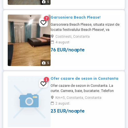
5
Garsoniera Beach Please!
7
Garsoniera Beach Please, situata vizavi de
locatia festivalului Beach Please!, va
asteapta intr-un decor tineresc, nou si
Costinesti, Constanta
utilat pentru a asigura cazarea a 4
4 august
persoane in cele mai bune conditii. Patul
76 EUR/noapte
este de 160x200 cm, canapeaua este
estensibila 130x200 cm. Bucataria este
utilata complet: vesela, cuptor ...
5
Ofer cazare de sezon in Constanta
1
Ofer cazare de sezon in Constanta. La
curte. Camera, baie, bucatarie. Telefon
Oana,
Km+5, Constanta, Constanta
2 august
23 EUR/noapte