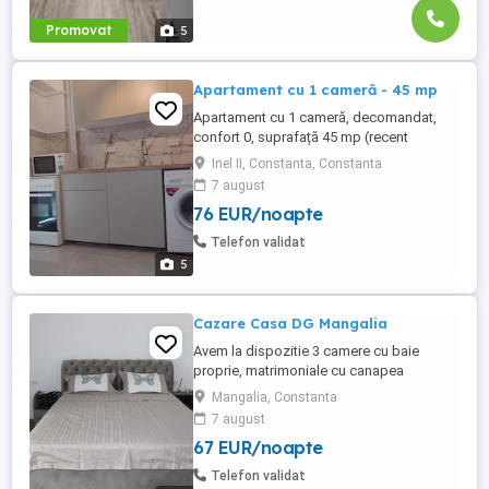
Promovat
5
Apartament cu 1 cameră - 45 mp
Apartament cu 1 cameră, decomandat,
confort 0, suprafață 45 mp (recent
renovat) Bucătărie utilată; mașină de
Inel II, Constanta, Constanta
spălat; Living : canapea extensibilă + pat
7 august
160 200 Balcon
76 EUR/noapte
Telefon validat
5
Cazare Casa DG Mangalia
Avem la dispozitie 3 camere cu baie
proprie, matrimoniale cu canapea
extensibila, ideala pentru o familie cu 2
Mangalia, Constanta
copii. Este situata la 800-900 metri de
7 august
plaja, zona linistita. Mai multe detali la
67 EUR/noapte
telefon.
Telefon validat