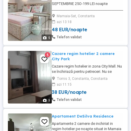
SEPTEMBRIE 25O-199 LEI noapte
_________________________________________
Va asteptam cu drag sa va petreceti
Mamaia-Sat, Constanta
VACANTA la din Mamaia NORD la 3 MIN
azi 13:18
jos de plaja LEMONcliff AZIMUTH.
48 EUR/noapte
_________________________________________
Telefon & WhatsApp: O755 772 277 În
Telefon validat
5
apropiere se găsesc restaurante, terase,
supermarketuri. Prețul ...
Cazare regim hotelier 2 camere
5
City Park
Cazare regim hotelier in zona City Mall. Nu
se închiriază pentru petreceri. Nu se
primesc escorte Pana în 3 zile - 250 lei
Tomis 3, Constanta, Constanta
Peste 3 zile - 200 lei Iulie și august- 300 lei
azi 11:15
Apartamentul este complet mobilat si
38 EUR/noapte
utilat modern si foarte curat, totul nou.
Încălzirea si apa caldă se face cu centrală
Telefon validat
5
proprie ...
Apartament DeSilva Residence
Apartamente 2 camere de inchiriat in
regim hotelier pe noapte situat in Mamaia