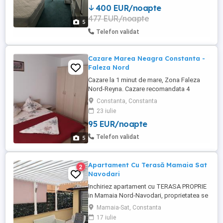
400 EUR/noapte
superbă către Lacul Racilor și poziționare
477 EUR/noapte
liniștită, departe de aglomerația liftului.
5
Capacitate ...
Telefon validat
Cazare Marea Neagra Constanta -
Faleza Nord
Cazare la 1 minut de mare, Zona Faleza
Nord-Reyna. Cazare recomandata 4
persoane (4 adulti sau 2 adulti + 2 copii);
Constanta, Constanta
500lei: 01-30 06 și 01-30 09 600lei: 01-14
23 iulie
07 și 18-31 08 700lei: 15 07-18 08
95 EUR/noapte
Apartament 2 camere, bucatarie utilata,
baie. Living: canapea extensibila 180x200;
Telefon validat
5
Dormitor: pat matrimonial ...
Apartament Cu Terasă Mamaia Sat
2
Navodari
Inchiriez apartament cu TERASA PROPRIE
in Mamaia Nord-Navodari, proprietatea se
afla la 3 minute de mers pe jos fata de
Mamaia-Sat, Constanta
plaja, in apropiere este plaja Zanzibar,
17 iulie
plaja Oneiro si faleza Alezzi iar la 2 min de