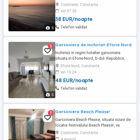
de Nibiru!! Camere cu balcon și baie
Costinesti, Constanta
proprie,dotate cu TV, AC, internet. Parcare
azi 07:26
cu plată 25lei pe zi masina. Tarife: 15-31
38 EUR/noapte
iulie Cam dubla - 250lei noapte Cam tripla -
330lei noapte Cam 4 loc - 400lei noapte 1-
Telefon validat
5
16 ...
Garsoniera de inchiriat-Eforie Nord
3
Inchiriez in regim hotelier garsoniera
situata in Eforie Nord, b-dul. Republicii,
zona Grand, 250 ron zi, pret negociabil in
Eforie Nord, Constanta
functie de nr.de zile si nr.de persoane.
ieri 10:24
Garsoniera are toate utilitatile: centrala pe
48 EUR/noapte
gaz, chicineta bucatarie mica complet
utilata, baie cu cabina de dus, masina de
Telefon validat
spalat rufe,etc. ...
5
Garsoniera Beach Please!
7
Garsoniera Beach Please, situata vizavi de
locatia festivalului Beach Please!, va
asteapta intr-un decor tineresc, nou si
Costinesti, Constanta
utilat pentru a asigura cazarea a 4
4 august