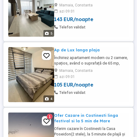
Nord langa clubul Loft in complexul De
Mamaia, Constanta
Silva Residence (Beachside), cea mai
azi 09:01
buna locatie din Mamaia, apartamente pe
143 EUR/noapte
plaja, cu vedere si la mare si la lac, cu
acces direct la clubul Loft si la plaja
Telefon validat
hotelului Opera si Crowne ...
5
Ap de Lux langa plaja
Închiriez apartament modern cu 2 camere,
spațios, având o suprafață de 65 mp,
situat într-o zonă excelentă, în spatele
Mamaia, Constanta
Complexului Tomis Villa, la doar 50 de
azi 09:01
metri de plajă și la câțiva pași de cele mai
105 EUR/noapte
apreciate restaurante și terase. In august
preturile difera Apartamentul oferă:
Telefon validat
*Apartamentul se afla ...
4
Ofer Cazare in Costinesti linga
1
festival si la 5 min de Mare
Oferim cazare în Costinesti la Casa
Poseidon(2 stele), la 5 minute de plajă și