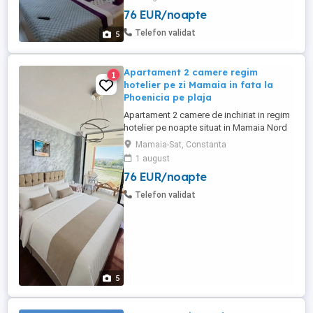
400 m. de plajă(7min. mers pe jos), în
76 EUR/noapte
spatele Complexului Amfiteatru. Vă
așteptăm!
Telefon validat
5
Apartament 2 camere regim
1
hotelier pe zi Mamaia in fata la
Phoenicia pe plaja
Apartament 2 camere de inchiriat in regim
hotelier pe noapte situat in Mamaia Nord
in fata complexului Phoenicia, linia 1 de la
Mamaia-Sat, Constanta
mare, chiar pe plaja, in complexul Roca
1 august
Residence, cea mai buna locatie din
76 EUR/noapte
Mamaia, apartamente chiar pe plaja, cu
vedere si la mare, terasa, cu acces direct
Telefon validat
la plaja Phoenicia. ...
5