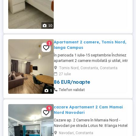
10
Apartament 2 camere, Tomis Nord,
1
langa Campus
În perioada 1 iulie-15 septembrie Închiriez
apartament 2 camere mobilată și utilat, intr
un bloc nou, modern, recent renovat, se
Tomis Nord, Constanta, Constanta
află pe strada Smaraldului, lângă Campus
27 iulie
universitar, aproape de stațiunea Mamaia,
86 EUR/noapte
Satul de vacanță, City Park Mall. Dispune
de loc de parcare privat la subteran, 2 tv, 2
Telefon validat
5
...
cazare Apartament 2 Cam Mamai
9
Nord Navodari
Cazare ap. 2 Camere în Mamaia Nord -
Navodari pe strada Lotus Nr. 8 langa Hotel
Opera si White Tower , langa cluburi , loc
Navodari, Constanta