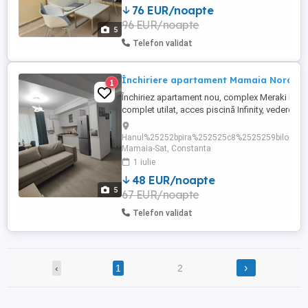
76 EUR/noapte
mers pe jos se gaseste Lidl. Apartamentul
96 EUR/noapte
se afla la parterul blocului nou construit,
5
dormitorul ...
Telefon validat
Închiriere apartament Mamaia Nord
1
Închiriez apartament nou, complex Meraki resor
complet utilat, acces piscină Infinity, vedere la 
canapeaua extensibila 200 160 în living și pat
matrimonial în dormitor Preț negociabil în funcț
Hanul%25252bpira%252525c8%2525259bilor%25
perioadă și nr de zile de cazare.
Mamaia-Sat, Constanta
1 iulie
48 EUR/noapte
5
67 EUR/noapte
Telefon validat
›
‹
1
2