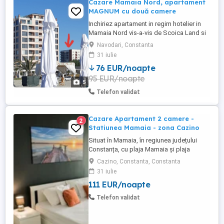
Cazare Mamaia Nord, apartament
MAGNUM cu două camere
Inchiriez apartament in regim hotelier in
Mamaia Nord vis-a-vis de Scoica Land si
complex Phoenicia, apartamentul are 1
Navodari, Constanta
dormitor, 1 living cu canapea extensibilă,
31 iulie
bucătărie utilată, baie și balcon. Dotări:
76 EUR/noapte
-2TV LCD de80cm si 100cm -frigider si
95 EUR/noapte
congelator -cuptor,plită aragaz -centrală
5
proprie -expresor ...
Telefon validat
Cazare Apartament 2 camere -
2
Statiunea Mamaia - zona Cazino
Situat în Mamaia, în regiunea județului
Constanța, cu plaja Mamaia și plaja
Myrtos în apropiere, Diamond View
Cazino, Constanta, Constanta
Apartments oferă cazare cu parcare
31 iulie
privată gratuită garantată pentru fiecare
111 EUR/noapte
apartament. Apartamente cu doua camera
de inchiriat in regim hotelier, Statiunea
Telefon validat
Mamaia - zona Cazino. Apartamentele ...