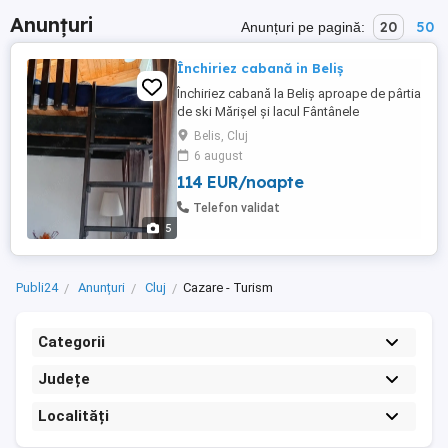
Anunțuri
20
50
Anunțuri pe pagină:
Închiriez cabană in Beliș
Închiriez cabană la Beliș aproape de pârtia
de ski Mărișel și lacul Fântânele
Belis, Cluj
6 august
114 EUR/noapte
Telefon validat
5
Publi24
Anunțuri
Cluj
Cazare - Turism
Categorii
Județe
Localități