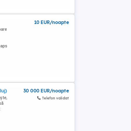
10 EUR/noapte
oare
maps
uj)
30 000 EUR/noapte
iște,
Telefon validat
să
: