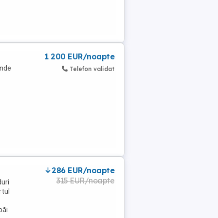
1 200 EUR/noapte
unde
Telefon validat
286 EUR/noapte
315 EUR/noapte
uri
rtul
băi