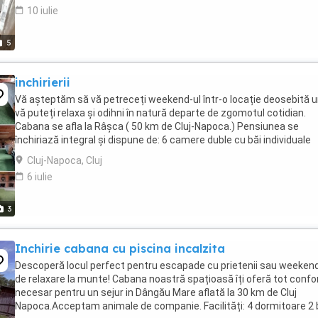
10 iulie
5
inchirierii
Vă așteptăm să vă petreceți weekend-ul într-o locație deosebită 
vă puteți relaxa și odihni în natură departe de zgomotul cotidian.
Cabana se afla la Râșca ( 50 km de Cluj-Napoca.) Pensiunea se
închiriază integral și dispune de: 6 camere duble cu băi individuale
Bucătărie complet utilată ...
Cluj-Napoca, Cluj
6 iulie
3
Inchirie cabana cu piscina incalzita
Descoperă locul perfect pentru escapade cu prietenii sau weekend
de relaxare la munte! Cabana noastră spațioasă îți oferă tot confo
necesar pentru un sejur in Dângău Mare aflată la 30 km de Cluj
Napoca.Acceptam animale de companie. Facilități: 4 dormitoare 2 