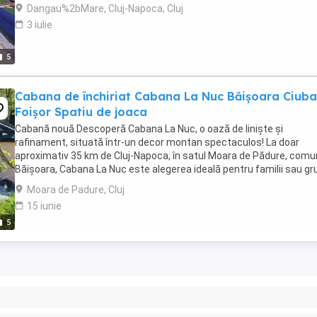
complet utilate Bucătărie complet ...
Dangau%2bMare, Cluj-Napoca, Cluj
3 iulie
5
Cabana de închiriat Cabana La Nuc Băișoara Ciuba
Foișor Spatiu de joaca
Cabană nouă Descoperă Cabana La Nuc, o oază de liniște și
rafinament, situată într-un decor montan spectaculos! La doar
aproximativ 35 km de Cluj-Napoca, în satul Moara de Pădure, com
Băișoara, Cabana La Nuc este alegerea ideală pentru familii sau gr
de până la 8 persoane care caută confort,relaxare ...
Moara de Padure, Cluj
15 iunie
5