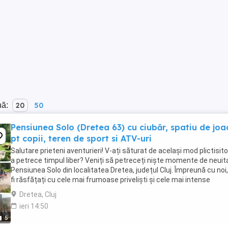
nă:
20
50
Pensiunea Solo (Dretea 63) cu ciubăr, spatiu de joa
pt copii, teren de sport si ATV-uri
Salutare prieteni aventurieri! V-ați săturat de același mod plictisito
a petrece timpul liber? Veniți să petreceți niște momente de neuita
Pensiunea Solo din localitatea Dretea, județul Cluj. Împreună cu noi,
fi răsfățați cu cele mai frumoase priveliști și cele mai intense
experiențe. De ...
Dretea, Cluj
ieri 14:50
5