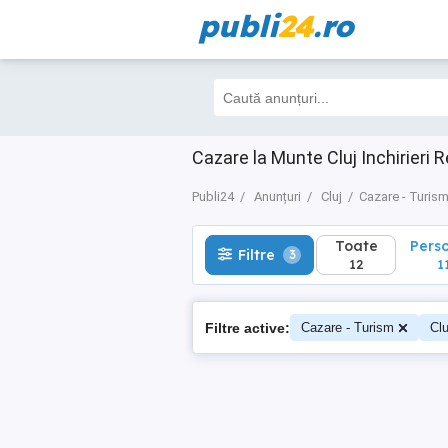
publi
24
.ro
Toate
Perso
Filtre
3
12
11
Cazare la Munte Cluj Inchirieri 
Publi24
Anunțuri
Cluj
Cazare - Turis
Toate
Pers
Filtre
3
12
1
Filtre active:
Cazare - Turism
Clu