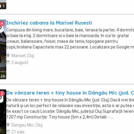
5
Inchiriez cabana la Marisel Rusesti
14
Compusa din living mare, bucatarie, baie, terasa la parter, 4 dormit
si baie la etaj. 2 dormitoare si o baie la mansarda. In curte: gratar
,ceaun, balansoare, foisor, masa de tenis,topogane pentru
copii,tiroliana Capacitate max 22 persoane. Localizare pe Google 
(Cabana Vino} Optional topogan ...
Marisel, Cluj
2 august
10
De vânzare teren + tiny house în Dângău Mic (jud. Cl
1
De vânzare teren + tiny house în Dângău Mic (jud. Cluj) Dacă vrei lin
natură și un loc perfect de relaxare sau investiție, asta s-ar putea 
fie exact ce cauți Locație: Dângău Mic, județul Cluj Suprafață teren
1207 mp Construcție: Tiny house (6m x 2,4m) Detalii: - ...
Dangau Mic, Cluj
21 iulie