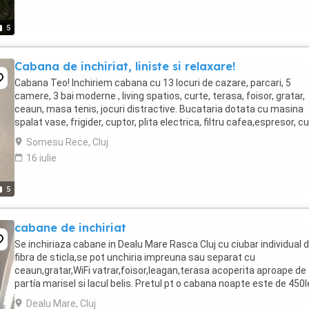
5
Cabana de inchiriat, liniste si relaxare!
Cabana Teo! Inchiriem cabana cu 13 locuri de cazare, parcari, 5
camere, 3 bai moderne , living spatios, curte, terasa, foisor, gratar,
ceaun, masa tenis, jocuri distractive. Bucataria dotata cu masina
spalat vase, frigider, cuptor, plita electrica, filtru cafea,espresor, c
microunde, airfryer, ...
Somesu Rece, Cluj
16 iulie
5
cabane de inchiriat
Se inchiriaza cabane in Dealu Mare Rasca Cluj cu ciubar individual d
fibra de sticla,se pot unchiria impreuna sau separat cu
ceaun,gratar,WiFi vatrar,foisor,leagan,terasa acoperita aproape de
partía marisel si lacul belis. Pretul pt o cabana noapte este de 450le
Singuri in locatie
Dealu Mare, Cluj