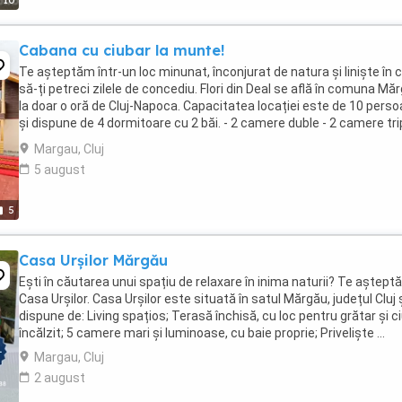
10
Cabana cu ciubar la munte!
Te aşteptăm într-un loc minunat, înconjurat de natura și liniște în 
să-ți petreci zilele de concediu. Flori din Deal se află în comuna Mă
la doar o oră de Cluj-Napoca. Capacitatea locației este de 10 pers
și dispune de 4 dormitoare cu 2 băi. - 2 camere duble - 2 camere tri
Principalele ...
Margau, Cluj
5 august
5
Casa Urșilor Mărgău
Ești în căutarea unui spațiu de relaxare în inima naturii? Te aștept
Casa Urșilor. Casa Urșilor este situată în satul Mărgău, județul Cluj 
dispune de: Living spațios; Terasă închisă, cu loc pentru grătar și c
încălzit; 5 camere mari și luminoase, cu baie proprie; Priveliște ...
Margau, Cluj
2 august