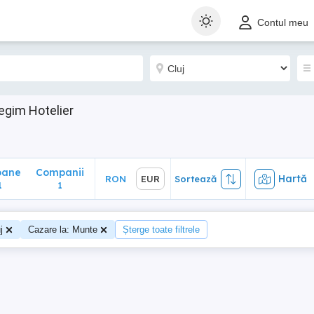
ane
Companii
Hartă
RON
EUR
Sortează
Contul meu
1
Regim Hotelier
m
oane
Companii
Hartă
RON
EUR
Sortează
1
1
j
Cazare la: Munte
Șterge toate filtrele