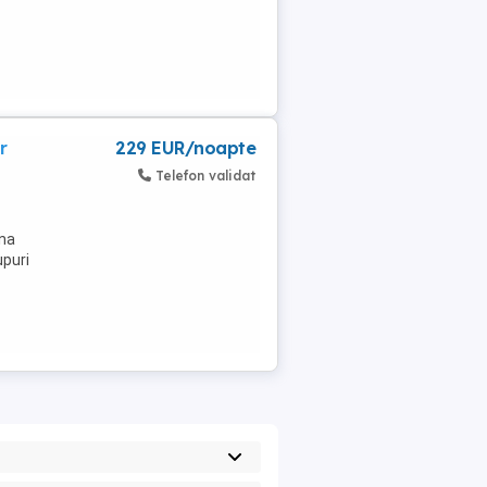
r
229 EUR/noapte
Telefon validat
una
upuri