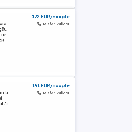
172 EUR/noapte
care
Telefon validat
rgău,
oane
ple
191 EUR/noapte
ăm la
Telefon validat
și
iubăr