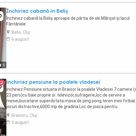
Închiriez cabană in Beliș
Închiriez cabană la Beliș aproape de pârtia de ski Mărișel și lacul
Fântânele
Belis, Cluj
6 august
5
inchiriez pensiune la poalele vladesei
12
inchiriez Pensiune situata in Braisor la poalele Vladesei 7 camere 
23 pers)cu baie proprie si .televizor,sufragerie,loc de servire a
mesei,bucatarie superdotata.masa de ping pong,teren mini fotbal.
jocuri distractive,6000 mp de gradina.Loc de joaca pentru
copii,wifi,trambulina video proiector ...
Braisoru, Cluj
5 august