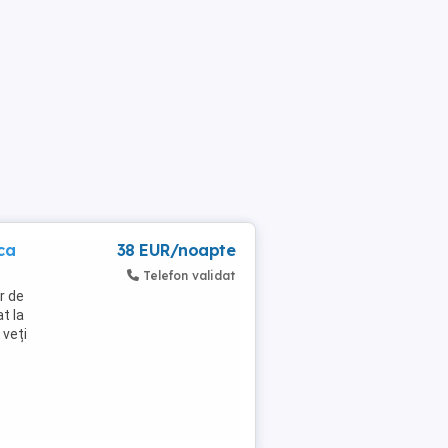
ca
38 EUR/noapte
Telefon validat
r de
t la
 veți