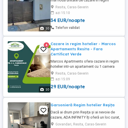
mai noua unitate de cazare in regim
hotelier pusa la dispozitia oaspetilor care
Resita, Caras-Severin
vor sa se bucure de intimitate si confort la
azi 15:10
5 minute de Centrul Civic al Resitei. Locatia
34 EUR/noapte
noastra dispune de 3 apartamente
distincte, compuse din dormitor, baie si
Telefon validat
10
chicineta utilata ...
Cazare in regim hotelier - Marcos
4
Apartaments Resita - Fara
Certificat Verde
Marcos Apartments ofera cazare in regim
hotelier intr-un apartament cu 1 camera
situat in Resita, in zona Centru-civic, langa
Resita, Caras-Severin
Hotel Rogge, la doar 1 minut de piata
azi 15:09
centrala. Se poate închiria pe termen scurt
29 EUR/noapte
sau lung, pentru delegatii ale firmelor.
10
Capacitate totala: 3 persoane,
Apartamentul dispune ...
Garsonieră Regim hotelier Reșița
Dacă ai drum prin Reșița și ai nevoie de
cazare, ADA INFINITY îți oferă un loc curat,
îngrijit și gata să te primească oricând.
Govandari, Resita, Caras-Severin
Regim hotelier , fie ca vrei Apartament sau