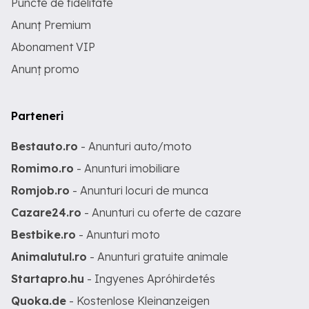
Puncte de fidelitate
Anunț Premium
Abonament VIP
Anunț promo
Parteneri
Bestauto.ro
- Anunturi auto/moto
Romimo.ro
- Anunturi imobiliare
Romjob.ro
- Anunturi locuri de munca
Cazare24.ro
- Anunturi cu oferte de cazare
Bestbike.ro
- Anunturi moto
Animalutul.ro
- Anunturi gratuite animale
Startapro.hu
- Ingyenes Apróhirdetés
Quoka.de
- Kostenlose Kleinanzeigen