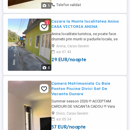
microunde, espresor cafea, prajitor ...
Telefon validat
5
Cazare la Munte localitatea Anina
1
CASA VICTORIA ANINA
Anina localitate turistica, se poate face
drumetii prin munti si padurile locale, se
poate vizualiza Cascada Bigar ce se afla
Anina, Caras-Severin
la 20 km de cazare, va puteti bucura de
azi 07:43
Cheile Nerei, Ochul Beiului, diverse pesteri,
29 EUR/noapte
Lacul Buhui aflat la 5 km de cazare.
5
Camera Matrimoniala Cu Baie
Ponton Piscina Divici Sat De
Vacanta Dunare
Summer season 2026 !!! ACCEPTAM
CARDURI DE VACANTA CADOU !!! Vara
asta ne răcorim în PSICINA la Spinning la
Divici, Caras-Severin
Divici la doi pași de DUNARE. Răcorirea
azi 05:34
supremă! Cu temperaturi caniculare afară,
57 EUR/noapte
cum să nu-ți doreșți o scăldărică în