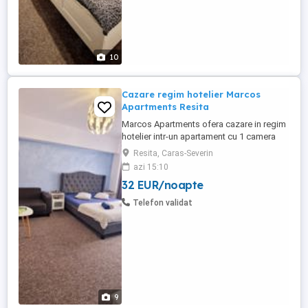
10
Cazare regim hotelier Marcos
Apartments Resita
Marcos Apartments ofera cazare in regim
hotelier intr-un apartament cu 1 camera
situat in Resita, in zona Centru-civic, langa
Resita, Caras-Severin
LIDL, la doar 3 minute de piata centrala.
azi 15:10
Se poate închiria pe termen scurt sau
32 EUR/noapte
lung, pentru delegatii ale firmelor.
Capacitate totala: 3 persoane,
Telefon validat
Apartamentul dispune de 1 ...
9