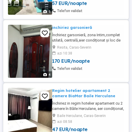
57 EUR/noapte
exista tv, chiuveta. Șezlonguri, hamac,
biciclete, masa ping-Pong, remmy, șah.
Telefon validat
5
Leagăn, ...
inchiriez garsonieră
Închiriez garsonieră, zona Intim,complet
utilată, centrală,aier condiționat și loc de
parcare.
Resita, Caras-Severin
azi 10:38
170 EUR/noapte
Telefon validat
4
Regim hotelier apartament 2
camere BiaMar Baile Herculane
Închiriez in regim hotelier apartament cu 2
camere în Băile Herculane, aer condiționat,
terasă, etaj 2, internet WI-FI, seif, uscător
Baile Herculane, Caras-Severin
păr, fier și masă pentru călcat, self check-
azi 08:58
in (cutie securizată - acces rapid la orice
47 EUR/noapte
oră) complet utilat: frigider, aragaz, cuptor