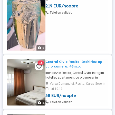
supremă! Cu temperaturi caniculare afară,
219 EUR/noapte
cum să nu-ți doreșți o scăldărică în
PISCINA (32mp) ? Sau de ce nu în
Telefon validat
DUNARE Descoperă o experiență de ...
5
Centrul Civic Resita. Inchiriez ap.
13
cu o camera, 45m.p.
Inchiriez in Resita, Centrul Civic, in regim
hotelier, apartament cu o camera, in
suprafata de 45 mp, pentru cel mult doua
Valea Domanului, Resita, Caras-Severin
persoane. Apartamentul este clasificat cu
ieri 10:13
o stea, de Ministerul Turismului, si are in
38 EUR/noapte
dotare: centrala termica pe gaz, aragaz,
frigider, masina de spalat rufe, mocheta
Telefon validat
5
de calitate ...