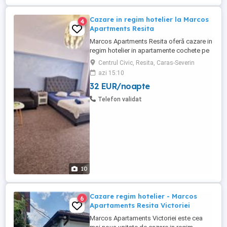
Cazare in regim hotelier la Marcos
4
Apartments Resita
Marcos Apartments Resita oferă cazare in
regim hotelier in apartamente cochete pe
toata raza localitătii Reșița. Apartament
Centrul Civic, Resita, Caras-Severin
modern cu 1 dormitor, dispune de balcon
azi 15:10
cu priveliște spre pădure, la doar 2 minute
32 EUR/noapte
de Centrul Civic din Reșița, este amplasat
într-o zonă linistită și accesibilă la doar 50
Telefon validat
m ...
10
Cazare regim hotelier - Marcos
6
Apartaments Resita Victoriei
Marcos Apartaments Victoriei este cea