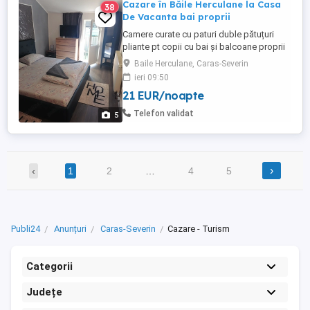
Cazare în Băile Herculane la Casa
38
De Vacanta bai proprii
Camere curate cu paturi duble pătuțuri
pliante pt copii cu bai și balcoane proprii
la casa cu etaj privata situata chiar în Băile
Baile Herculane, Caras-Severin
Herculane curte internet grătar loc parcare
ieri 09:50
situata la 300 m de ștrand termal zona
21 EUR/noapte
liniștită de case și pensiuni la 1, 5 km ...
Telefon validat
5
›
‹
1
2
…
4
5
Publi24
Anunțuri
Caras-Severin
Cazare - Turism
Categorii
Județe