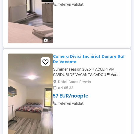
PISCINA (32mp) ? Sau de ce nu în
Telefon validat
DUNARE Descoperă o experiență de ...
5
Camera Divici Inchiriat Dunare Sat
De Vacanta
Summer season 2026 !!! ACCEPTAM
CARDURI DE VACANTA CADOU !!! Vara
asta ne răcorim în PSICINA la Spinning la
Divici, Caras-Severin
Divici la doi pași de DUNARE. Răcorirea
azi 05:33
supremă! Cu temperaturi caniculare afară,
57 EUR/noapte
cum să nu-ți doreșți o scăldărică în
PISCINA (32mp) ? Sau de ce nu în
Telefon validat
DUNARE Descoperă o experiență de ...