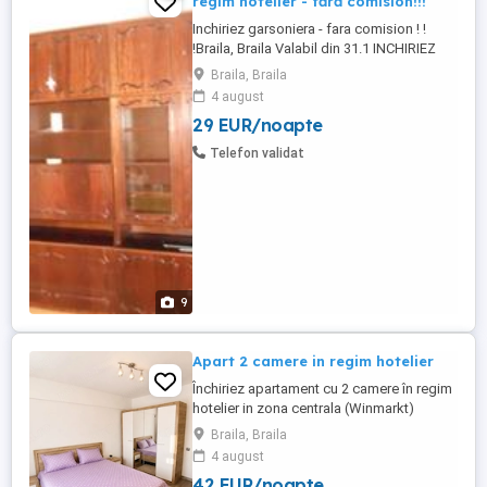
regim hotelier - fără comision!!!
Inchiriez garsoniera - fara comision ! !
!Braila, Braila Valabil din 31.1 INCHIRIEZ
GARSONIERA - FARA COMISION ! ! ! 1000
Braila, Braila
lei PE LUNA SI IN REGIM HOTELIER 150 LEI
4 august
PE ZI DescriereBraila,inchiriez garsoniera
29 EUR/noapte
,situata in zona ultracentrala,ansamblul
rezidential Hipodrom Pietatii,in cea mai
Telefon validat
frumoasa ...
9
Apart 2 camere in regim hotelier
Închiriez apartament cu 2 camere în regim
hotelier in zona centrala (Winmarkt)
complet mobilat și utilat, ideal pentru
Braila, Braila
sejururi de scurtă durată, delegații sau
4 august
vacanțe. Apartamentul dispune de
42 EUR/noapte
dormitor, living spațios, bucătărie complet