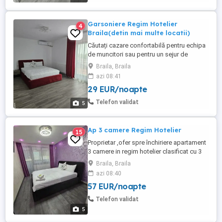
-Internet ...
Garsoniere Regim Hotelier
4
Braila(detin mai multe locatii)
Căutați cazare confortabilă pentru echipa
de muncitori sau pentru un sejur de
vacanta ? S-a terminat căutarea! Noi
Braila, Braila
oferim soluții de cazare de lux la un preț
azi 08:41
ușor peste cel al camerelor
29 EUR/noapte
obișnuite.Spuneți "La revedere!"
condițiilor nefavorabile și "Bun venit!"
Telefon validat
5
confortului și luxului! Suntem o firmă cu ...
Ap 3 camere Regim Hotelier
15
Proprietar ,ofer spre închiriere apartament
3 camere in regim hotelier clasificat cu 3
stele de Ministerul Turismului, este
Braila, Braila
complet mobilat și utilat.Dispune de
azi 08:40
următoarele dotări: -Centrala termică -Ac -
57 EUR/noapte
Mașina de spalat rufe -Frigider -Plita -
Cuptor electric -Cuptor microunde -TV -
Telefon validat
Internet -Prosoape ...
5