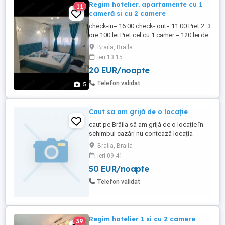
Regim hotelier. apartamente cu 1
11
cameră si cu 2 camere
check-in= 16.00 check- out= 11.00 Pret 2..3
ore 100 lei Pret cel cu 1 camer = 120 lei de
zi Pret cel 2 camere =200 lei de zi 2
Braila, Braila
persoane .4 persoane 350 lei de zi
ieri 13:15
închiriez 2 apartamente în regim hotelier în
20 EUR/noapte
zone Centrale linistite unu cu 1camera
suprafață utilă de 32 mp Și cel cu 2
Telefon validat
5
camere suprafață ...
Caut sa am grijă de o locație
caut pe Brăila să am grijă de o locație în
schimbul cazări nu contează locația
priceput la toate. Sunt deschis pentru ori
Braila, Braila
ce fel de propunere din partea voastră
ieri 09:41
50 EUR/noapte
Telefon validat
Regim hotelier 1 si cu 2 camere
39