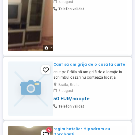
4 august
centrala termica , contor gaze,apometre,
Telefon validat
aer conditionat, acces la internet televizor,
masina de spalat , combina frigorifrica,
mobilat modern ...
7
Caut să am grijă de o casă la curte
caut pe Brăila să am grijă de o locație în
schimbul cazări nu contează locația
priceput la toate. Sunt deschis pentru ori
Braila, Braila
ce fel de propunere din partea voastră
3 august
50 EUR/noapte
Telefon validat
regim hotelier Hipodrom cu
5
Dorobanti