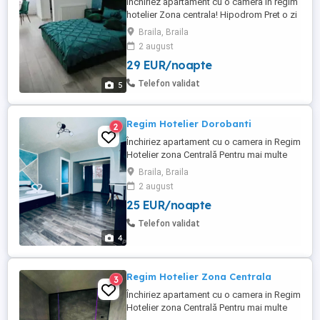
Inchiriez apartament cu o camera in regim
hotelier Zona centrala! Hipodrom Pret o zi
150 lei DOTARI SI FACILITATI: -Pat
Braila, Braila
matrimonial -Lenjerii si prosoape bumbac
2 august
-Centarala termica -WIFI gratuit -Masina de
29 EUR/noapte
spalat -Aragaz -Frigider -Vesela Tacamuri
-Smart Tv Check in 12:00 Check out 11:00
Telefon validat
5
Regim Hotelier Dorobanti
2
Închiriez apartament cu o camera in Regim
Hotelier zona Centrală Pentru mai multe
detalii și poze contactați-mă in privat.
Braila, Braila
Apartamentel dispune de toate dotarile
2 august
necesare pentru un comfort excelent.
25 EUR/noapte
Dotari facilitati: Pat matrimonial Wifi
disponibil Centrala termica Masina de
Telefon validat
spalat Frigider Tv Vesela Interfon Preț ...
4
Regim Hotelier Zona Centrala
3
Închiriez apartament cu o camera in Regim
Hotelier zona Centrală Pentru mai multe