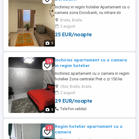
închiriez in regim hotelier Apartament cu o
camera zona Dorobanti, cu intrare str
Hipodrom, parter, cu vedere stradală, utilat
Braila, Braila
și mobilat complet.Minim 3 Nopti,
3 august
seriozitate.
25 EUR/noapte
5
închiriez apartament cu o camera
19
in regim hotelier
Inchiriez apartament cu o camera in regim
hotelier Zona centrala! Pret o zi 150 lei
DOTARI SI FACILITATI: -Pat matrimonial -
Obor, Braila, Braila
Lenjerii si prosoape bumbac -Centarala
2 august
termica -WIFI gratuit -Masina de spalat -
29 EUR/noapte
Aragaz -Frigider -Vesela Tacamuri -Smart
Tv Check in 12:00 Check out 11:00
Telefon validat
5
Regim hotelier apartament cu o
15
camera