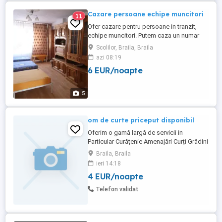
Cazare persoane echipe muncitori
11
Ofer cazare pentru persoane in tranzit,
echipe muncitori. Putem caza un numar
mai mare de persoane in locatii multiple
Scolilor, Braila, Braila
alaturate: - Apartament cu 3 camere
azi 08:19
,decomandat , cu doua grupuri sanitare ,
6 EUR/noapte
parcare asigurata - Apartament cu 2
camere , decomandat - Apartamente cu o
camera (aici putem caza de ala ...
5
om de curte priceput disponibil
Oferim o gamă largă de servicii in
Particular Curățenie Amenajări Curți Grădini
Terenuri Toaleta Copaci Tăiem Crengi
Braila, Braila
Curățăm Săpături Manual Șanțuri Gropi
ieri 14:18
Amenajări interioare și exterioare Vopsit
4 EUR/noapte
Zugrăveli Disponibil imediat Disponibil și
pentru Deplasări doar in Tara dacă e cazu
Telefon validat
Mă găsiți ...