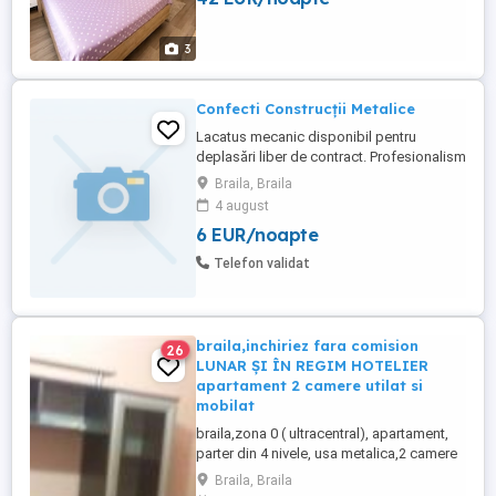
echipată, baie, balcon cu vedere asupra
orasului, Wi-Fi, TV în ambele ...
3
Confecti Construcții Metalice
Lacatus mecanic disponibil pentru
deplasări liber de contract. Profesionalism
și competență în servicii la standarde
Braila, Braila
ridicate. Oportunitate perfectă pentru
4 august
proiecte industriale sau de construcții.
6 EUR/noapte
Contactează-ne pentru mai multe detalii!
Lăcătuș Sudor electric Disponibil imediat
Telefon validat
Liber de Contact Amenajări ...
braila,inchiriez fara comision
26
LUNAR ȘI ÎN REGIM HOTELIER
apartament 2 camere utilat si
mobilat
braila,zona 0 ( ultracentral), apartament,
parter din 4 nivele, usa metalica,2 camere
semidecomandate dotate cu termopane,
Braila, Braila
parchet melaminat , gresie , faianta,