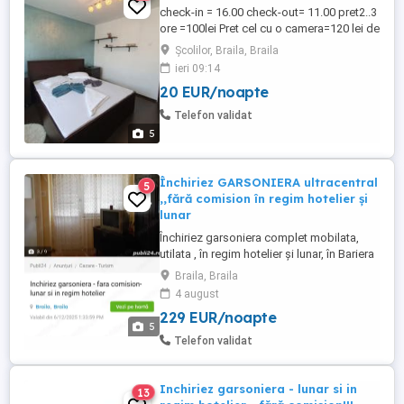
check-in = 16.00 check-out= 11.00 pret2..3
ore =100lei Pret cel cu o camera=120 lei de
zi Pret cel cu 2 camere=200 lei zi 2
Școlilor, Braila, Braila
persoane 4 persoane =350lei de zi
ieri 09:14
închiriez în regim hotelier 2 apartamente
20 EUR/noapte
cu 1 camer si cu 2 camere sînt amplasate
în zone centrale si linistite cu suprafață
Telefon validat
utilă 32 m ...
5
Închiriez GARSONIERA ultracentral
5
,,fără comision în regim hotelier și
lunar
Închiriez garsoniera complet mobilata,
utilata , în regim hotelier și lunar, în Bariera
Călărași, ultracentral. fara comision.
Braila, Braila
Persoana fizica .
4 august
229 EUR/noapte
5
Telefon validat
Inchiriez garsoniera - lunar si in
13