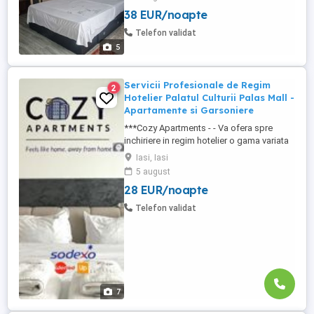
putin de 1 km de Salina Dispune de
38 EUR/noapte
bucatarie, baie , dormitor cu pat
matrimonial, internet , precum si loc de
Telefon validat
parcare.
5
Servicii Profesionale de Regim
2
Hotelier Palatul Culturii Palas Mall -
Apartamente si Garsoniere
***Cozy Apartments - - Va ofera spre
inchiriere in regim hotelier o gama variata
de apartamente si garsoniere situate in
Iasi, Iasi
puncte cheie ale orasului doar in
5 august
complexe rezidentiale noi: *Zona Palas
28 EUR/noapte
Mall - Centru - Complex Lazar Residence;
*Zona Palas Mall - Centru Complex Q
Telefon validat
Residence; *Zona Palas Mall - ...
7