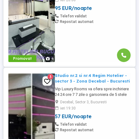
ieri 20:00
alfa in Complex Rezidential Nou . Acces
95 EUR/noapte
Bariera Monitorizare Video in Complex (
de la Politia Locala Sector 3 ) Loc de
Telefon validat
parcare PRIVAT in complex ...
Repostat automat
Promovat
6
Studio nr.2 si nr.4 Regim Hotelier -
3
sector 3 - Zona Decebal - Bucuresti
Vip Luxury Rooms va ofera spre inchiriere
24 24 ore 7 7 zile o garsoniera de 5 stele
Luxoase cu un desing unic si deosebit in
Decebal, Sector 3, Bucuresti
Sector 3 Bucuresti . Garsoniera se alfa in
ieri 19:30
Complex Rezidential Nou . Monitorizare
57 EUR/noapte
Video in Complex ( de la Politia Locala
Sector 3 ) Aceasta garsoniera are
Telefon validat
suprafata de 35mp ...
Repostat automat