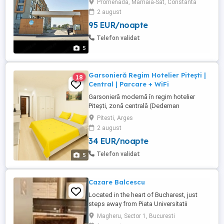
Promenada, Mamaia-Sat, Constanta
parcare in curtea imobilului Informatii
2 august
suplimentare la telefon sau pe wathapp
95 EUR/noapte
Check-In ora 16:00 Check-Out ora 10:00
Telefon validat
5
Garsonieră Regim Hotelier Pitești |
18
Central | Parcare + WiFi
Garsonieră modernă în regim hotelier
Pitești, zonă centrală (Dedeman
McDonald s), situată la bulevard principal.
Pitesti, Arges
Ideală pentru cupluri sau persoane în
2 august
tranzit Locație liniștită, acces rapid către
34 EUR/noapte
centru și principalele puncte de interes
Dotări: Pat matrimonial confortabil WiFi
Telefon validat
5
rapid ...
Cazare Balcescu
Located in the heart of Bucharest, just
steps away from Piata Universitatii
Square, University Square and The Old
Magheru, Sector 1, Bucuresti
Town, this chic apartment is within