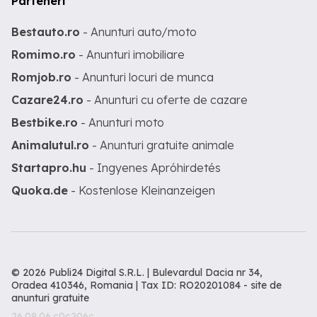
Parteneri
Bestauto.ro
- Anunturi auto/moto
Romimo.ro
- Anunturi imobiliare
Romjob.ro
- Anunturi locuri de munca
Cazare24.ro
- Anunturi cu oferte de cazare
Bestbike.ro
- Anunturi moto
Animalutul.ro
- Anunturi gratuite animale
Startapro.hu
- Ingyenes Apróhirdetés
Quoka.de
- Kostenlose Kleinanzeigen
© 2026 Publi24 Digital S.R.L. | Bulevardul Dacia nr 34,
Oradea 410346, Romania | Tax ID: RO20201084 -
site de
anunturi gratuite
26.08.06.c0c206c