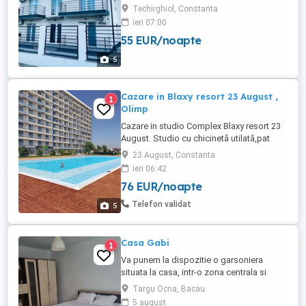
își deschide porțile cu mult entuziasm și
Techirghiol, Constanta
dorința de a oferi oaspeților vacanțe de
ieri 07:00
neuitat. Casa Dramar vă pune la dispoziție
55 EUR/noapte
apartamente confortabile și moderne.
Întreaga unitate de cazare este absolut
5
nouă, pensiunea ...
Cazare in Blaxy resort 23 August ,
1
Olimp
Cazare in studio Complex Blaxy resort 23
August. Studio cu chicinetă utilată,pat
matrimonial și canapea. Capacitate este
23 August, Constanta
de trei adulți sau o familie compusă din
ieri 06:42
doii adulți și doi copii minori. Prețul este
76 EUR/noapte
de 400 pe noapte, minim două nopții, de
la trei nopți prețul este negociabil. Spre
Telefon validat
5
exemplu pentru ...
Casa Gabi
1
Va punem la dispozitie o garsoniera
situata la casa, intr-o zona centrala si
linistita Aceasta se afla la 50 de metri de
Targu Ocna, Bacau
autogara , la 60 metri de gara, si la mai
5 august