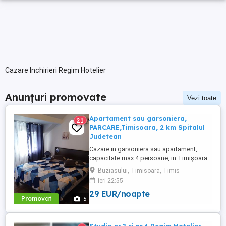
Cazare Inchirieri Regim Hotelier
Anunțuri promovate
Vezi toate
Apartament sau garsoniera,
21
PARCARE,Timisoara, 2 km Spitalul
Judetean
Cazare in garsoniera sau apartament,
capacitate max.4 persoane, in Timișoara
la 2 km de Spitalul Judetean. (la doua
Buziasului, Timisoara, Timis
strazi)de zona Calea Buziasului
ieri 22:55
Lic.Electrotimis si la 2 km de Mosnita
29 EUR/noapte
Noua Centura. PARCARE. Situat la et.1 al
Promovat
5
unui imobil, pat simplu sau matrimonial ,tv
+wifi , frigider, mașină spălat, ...