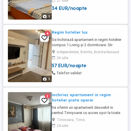
27 iulie
petreceri
34 EUR/noapte
5
Regim hotelier lux
4
Se închiriază apartament in regim hotelier
compus 1 Living și 2 dormitoare. Str
Pietrosu
Independenței, Bistrita, Bistrita-Nasaud
26 iulie
57 EUR/noapte
Telefon validat
5
inchiriez apartament in regim
2
hotelier piata operei
Va oferim un apartament deosebit in
centrul Timișoarei cu acces ușor la toate
obiectivele turistice din zona. Locația
Timisoara, Timis
dispune de tot ce este necesar pentru o
24 iulie
ședere confortabilă și liniștită.