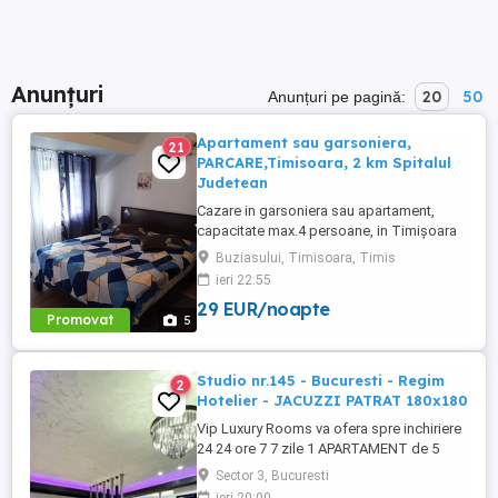
Anunțuri
20
50
Anunțuri pe pagină:
Apartament sau garsoniera,
21
PARCARE,Timisoara, 2 km Spitalul
Judetean
Cazare in garsoniera sau apartament,
capacitate max.4 persoane, in Timișoara
la 2 km de Spitalul Judetean. (la doua
Buziasului, Timisoara, Timis
strazi)de zona Calea Buziasului
ieri 22:55
Lic.Electrotimis si la 2 km de Mosnita
29 EUR/noapte
Noua Centura. PARCARE. Situat la et.1 al
Promovat
5
unui imobil, pat simplu sau matrimonial ,tv
+wifi , frigider, mașină spălat, ...
Studio nr.145 - Bucuresti - Regim
2
Hotelier - JACUZZI PATRAT 180x180
Vip Luxury Rooms va ofera spre inchiriere
24 24 ore 7 7 zile 1 APARTAMENT de 5
stele Luxos cu un desing unic si deosebit
Sector 3, Bucuresti
in Sector 3 Bucuresti . APARTAMENTUL se