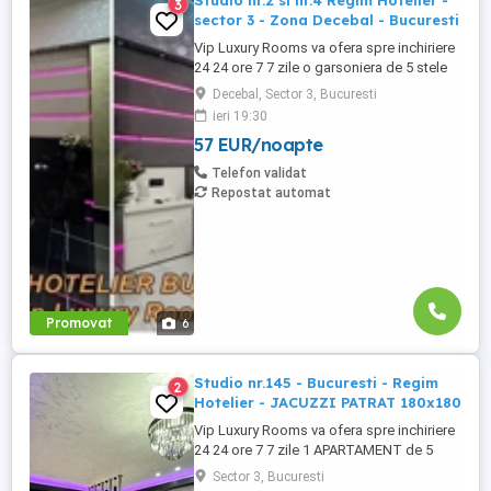
Studio nr.2 si nr.4 Regim Hotelier -
3
sector 3 - Zona Decebal - Bucuresti
Vip Luxury Rooms va ofera spre inchiriere
24 24 ore 7 7 zile o garsoniera de 5 stele
Luxoase cu un desing unic si deosebit in
Decebal, Sector 3, Bucuresti
Sector 3 Bucuresti . Garsoniera se alfa in
ieri 19:30
Complex Rezidential Nou . Monitorizare
57 EUR/noapte
Video in Complex ( de la Politia Locala
Sector 3 ) Aceasta garsoniera are
Telefon validat
suprafata de 35mp ...
Repostat automat
Promovat
6
Studio nr.145 - Bucuresti - Regim
2
Hotelier - JACUZZI PATRAT 180x180
Vip Luxury Rooms va ofera spre inchiriere
24 24 ore 7 7 zile 1 APARTAMENT de 5
stele Luxos cu un desing unic si deosebit
Sector 3, Bucuresti
in Sector 3 Bucuresti . APARTAMENTUL se