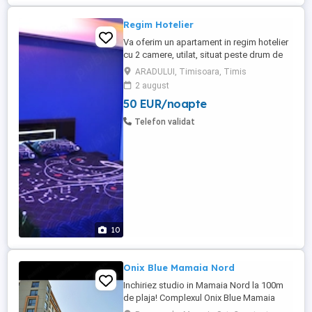
Regim Hotelier
Va oferim un apartament in regim hotelier
cu 2 camere, utilat, situat peste drum de
Iulius Mall la etajul 1 cu lift. Apartamentul
ARADULUI, Timisoara, Timis
este clasificat de Ministerul
2 august
Turismului,notat cu 9.6 pe Booking se
50 EUR/noapte
emite factura. Cazare minim 3 nopti, pret
250 ron noapte, perioadelor mai lungi se
Telefon validat
aplica discount.
10
Onix Blue Mamaia Nord
Inchiriez studio in Mamaia Nord la 100m
de plaja! Complexul Onix Blue Mamaia
Nord Complet mobilat si utilat Loc de