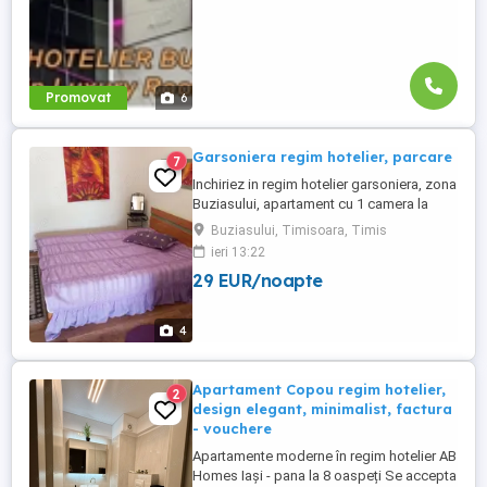
Promovat
6
Garsoniera regim hotelier, parcare
7
Inchiriez in regim hotelier garsoniera, zona
Buziasului, apartament cu 1 camera la
etajul 1 Dispune de pat matrimonial +1
Buziasului, Timisoara, Timis
fotoliu pat, masina de spalat, baie cu dus.
ieri 13:22
Parcare in fata imobilului, internet wifi, Tv.
29 EUR/noapte
Pret de la 150 lei noapte min.2 nopti (1-2
persoane)
4
Apartament Copou regim hotelier,
2
design elegant, minimalist, factura
- vouchere
Apartamente moderne în regim hotelier AB
Homes Iași - pana la 8 oaspeți Se accepta