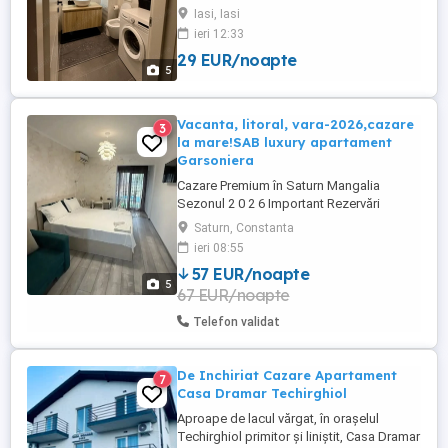
plata cu vochere de vacanță - se oferă
Iasi, Iasi
factura whatsapp: zero șapte patru noua
ieri 12:33
cinci cinci opt șapte zero cinci Descoperă
29 EUR/noapte
confortul de acasă în apartamentele AB
5
Homes, disponibile în cele mai căutate
zone din Iași Palas, ...
Vacanta, litoral, vara-2026,cazare
3
la mare!SAB luxury apartament
Garsoniera
Cazare Premium în Saturn Mangalia
Sezonul 2 0 2 6 Important Rezervări
directe fără intermediari Comision 0%
Saturn, Constanta
Perioade valabile în limita disponibilității
ieri 08:55
Informații perioade libere, detalii
57 EUR/noapte
suplimentare cazare, și rezervări la
5
67 EUR/noapte
numărul Telefon WhatsApp : Marea ...
Telefon validat
De Inchiriat Cazare Apartament
7
Casa Dramar Techirghiol
Aproape de lacul vărgat, în orașelul
Techirghiol primitor și liniștit, Casa Dramar