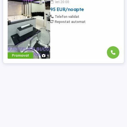
ieri 20:00
alfa in Complex Rezidential Nou . Acces
95 EUR/noapte
Bariera Monitorizare Video in Complex (
de la Politia Locala Sector 3 ) Loc de
Telefon validat
parcare PRIVAT in complex ...
Repostat automat
Promovat
6