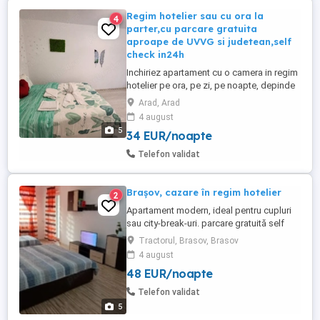
Regim hotelier sau cu ora la
4
parter,cu parcare gratuita
aproape de UVVG si judetean,self
check in24h
Inchiriez apartament cu o camera in regim
hotelier pe ora, pe zi, pe noapte, depinde
fiecare cum doreste. Apartamentul este
Arad, Arad
situat primul la intrarea in parterul blocului
4 august
si asigura toata discretia de care aveti
5
34 EUR/noapte
nevoie. Check in si check out flexibile si
independente la orice ora din zi sau din
Telefon validat
noapte, ...
Brașov, cazare în regim hotelier
2
Apartament modern, ideal pentru cupluri
sau city-break-uri. parcare gratuită self
check-in complet utilat zonă liniștită,
Tractorul, Brasov, Brasov
aproape de Coresi Shopping Resort Preț:
4 august
de la 170 lei noapte Rezervări WhatsApp: .
48 EUR/noapte
Telefon validat
5