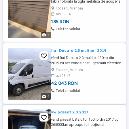
tabla folosita la tigla metalica de acoperis
0,5. Modele diferite tip Jalsau Teava
Focsani, Vrancea
rectangulara 10 2
azi 09:34
185 RON
Telefon validat
5
fiat Ducato 2.3 multijet 2019
vând fiat Ducato 2.3 multijet 130hp din
2019 cu aer condiționat , geamuri electrice
,închidere din telecomanda 526000km
Focsani, Vrancea
Schimb cu o casă la țară în județul
azi 08:47
Vrancea
42 043 RON
Telefon validat
4
vw passat 2.0 2017
vând passat b8 2.0 tdi 150hp din 2017 cu
265000km aproape full-opțional