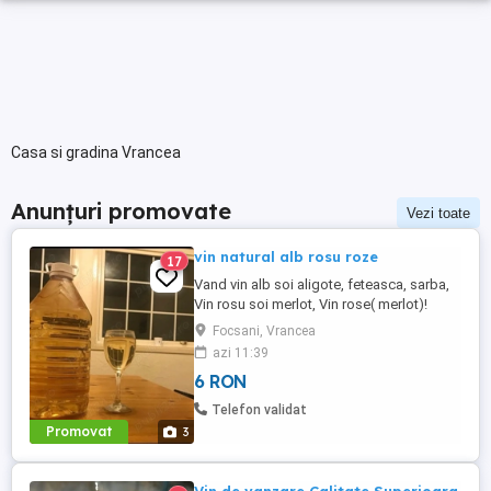
Casa si gradina Vrancea
Anunțuri promovate
Vezi toate
vin natural alb rosu roze
17
Vand vin alb soi aligote, feteasca, sarba,
Vin rosu soi merlot, Vin rose( merlot)!
PRET 6 LEI. Vinurile sunt traditionale, de
Focsani, Vrancea
butuc, naturale! Tuica peste 40 grade.
azi 11:39
Relatii la telefon sau whatssapp
6 RON
Telefon validat
Promovat
3