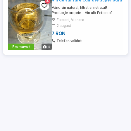
Vin de vanzare Calitate Superioara
4
Vând vin natural, filtrat si netratat!
Producție proprie. - Vin alb Fetească
Regală - Vin alb Risling - Vin Roze Merlot
Focsani, Vrancea
Prețul la vin este de 7 lei litrul. - Otonel 10
2 august
lei
7 RON
Telefon validat
Promovat
5