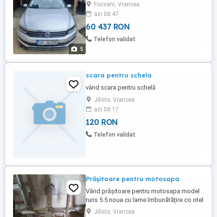
proprietar de 4 ani Schimb cu o casă la
Focsani, Vrancea
țară în jud Vrancea
azi 08:47
60 437 RON
Telefon validat
5
scara pentru schela
vând scara pentru schelă
Jiliste, Vrancea
azi 08:17
120 RON
Telefon validat
Prășitoare pentru motosapa
Vând prășitoare pentru motosapa model
ruris 5.5 noua cu lame îmbunătățire co otel
rapid
Jiliste, Vrancea