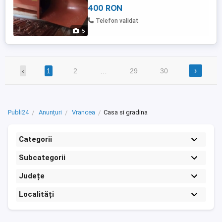
400 RON
Telefon validat
5
›
‹
1
2
…
29
30
Publi24
Anunțuri
Vrancea
Casa si gradina
Categorii
Subcategorii
Județe
Localități