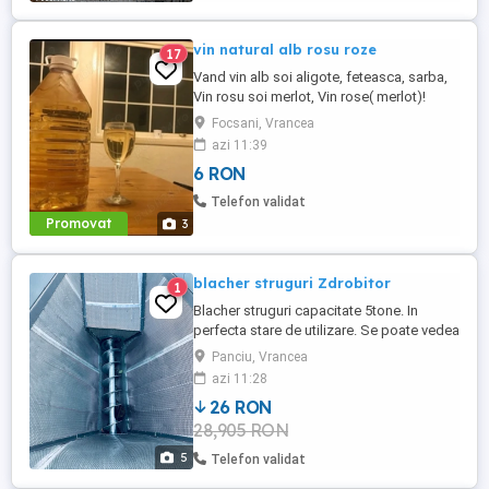
vin natural alb rosu roze
17
Vand vin alb soi aligote, feteasca, sarba,
Vin rosu soi merlot, Vin rose( merlot)!
PRET 6 LEI. Vinurile sunt traditionale, de
Focsani, Vrancea
butuc, naturale! Tuica peste 40 grade.
azi 11:39
Relatii la telefon sau whatssapp
6 RON
Telefon validat
Promovat
3
blacher struguri Zdrobitor
1
Blacher struguri capacitate 5tone. In
perfecta stare de utilizare. Se poate vedea
cumpara in jud Vrancea sau aduce contra
Panciu, Vrancea
cost la destinatie. Pentru orice fel de
azi 11:28
detalii sunati la nr afisat din anunt.
26 RON
28,905 RON
5
Telefon validat