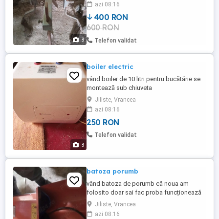
azi 08:16
400 RON
600 RON
3
Telefon validat
boiler electric
vând boiler de 10 litri pentru bucătărie se
montează sub chiuveta
Jiliste, Vrancea
azi 08:16
250 RON
Telefon validat
3
batoza porumb
vând batoza de porumb că noua am
folosito doar sai fac proba funcționează
perfect
Jiliste, Vrancea
azi 08:16