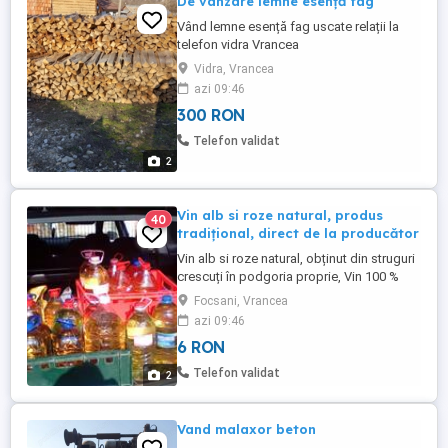
De vânzare lemne esență fag
Vând lemne esență fag uscate relații la
telefon vidra Vrancea
Vidra, Vrancea
azi 09:46
300 RON
Telefon validat
2
Vin alb si roze natural, produs
40
tradițional, direct de la producător
Vin alb si roze natural, obținut din struguri
crescuți în podgoria proprie, Vin 100 %
natural, cu aromă și gust autentic. . Potrivit
Focsani, Vrancea
pentru mese în familie, evenimente sau
azi 09:46
pentru cei care apreciază un vin adevărat.
6 RON
Soiuri consacrate - Feteasca Alba ,
Feteasca Regala , Riesling si Roze(( ...
Telefon validat
2
Vand malaxor beton