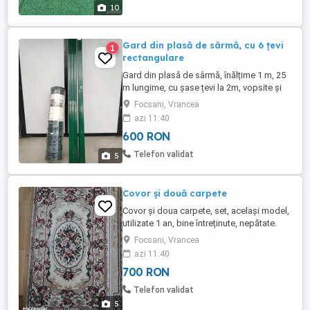
10
Gard din plasă de sârmă, cu 6 țevi
1
rectangulare
Gard din plasă de sârmă, înălțime 1 m, 25
m lungime, cu șase țevi la 2m, vopsite și
cu capace. Toate noi, pachet sigilat . In
Focsani, Vrancea
Focșani, livrez personal. In alta localitate,
azi 11:40
nu plătesc transportul.
600 RON
Telefon validat
5
Covor și două carpete
Covor și doua carpete, set, același model,
utilizate 1 an, bine întreținute, nepătate.
Covor cu: L=3 m; l=1,5 m. Carpete cu:
Focsani, Vrancea
L=0,80 m; l=0,50 m. Se vând, numai la set.
azi 11:40
Preț fix. In Focșani livrez personal. Nu
700 RON
suport cost livrare.
Telefon validat
5