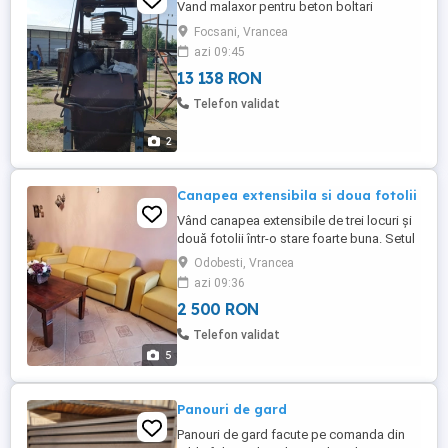
Vand malaxor pentru beton boltari
Focsani, Vrancea
azi 09:45
13 138 RON
Telefon validat
2
Canapea extensibila si doua fotolii
Vând canapea extensibile de trei locuri și
două fotolii într-o stare foarte buna. Setul
este montat într-un living și nu s-a dormit
Odobesti, Vrancea
pe el. Nu are defecte sau rupturi (ca nou).
azi 09:36
Canapeaua are 197 cm X 100 cm Fotoliu
2 500 RON
95 cm X 100 cm 2 bucăți Accept unele
schimburi doar aici în zona
Telefon validat
5
Panouri de gard
Panouri de gard facute pe comanda din