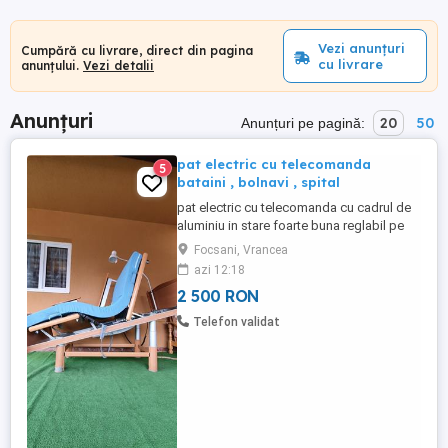
Vezi anunțuri
Cumpără cu livrare, direct din pagina
cu livrare
anunțului.
Vezi detalii
Anunțuri
20
50
Anunțuri pe pagină:
pat electric cu telecomanda
5
bataini , bolnavi , spital
pat electric cu telecomanda cu cadrul de
aluminiu in stare foarte buna reglabil pe
inaltime rabatabil partea de la spate
Focsani, Vrancea
rabatabil partea de la piceoare cu
azi 12:18
articulatie sub genunchi obtiune de
2 500 RON
oblicitate a patului laterale reglabile pe
inaltime nu include saltea
Telefon validat