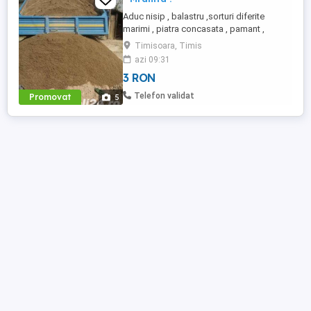
Aduc nisip , balastru ,sorturi diferite
marimi , piatra concasata , pamant ,
mranita , ridic moloz vrac sau la sac ,
Timisoara, Timis
deseuri , indiferent de cantitate , se
azi 09:31
asigura manipulare la nevoie . Preturi la
3 RON
intelegere . Non -Stop. o723469483
Telefon validat
Promovat
5