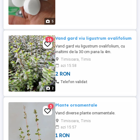
5
Vand gard viu ligustrum ovalifolium
16
Vand gard viu ligustrum ovalifolium, cu
inaltimi de la 30 cm pana la 4m.
Timisoara, Timis
azi 15:58
2 RON
Telefon validat
2
Plante ornamentale
3
Vand diverse plante ornamentale.
Timisoara, Timis
azi 15:57
1 RON