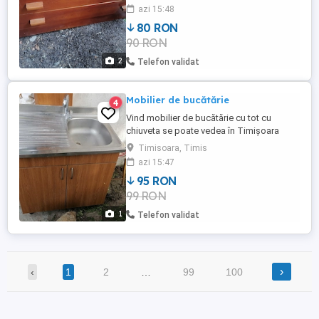
azi 15:48
80 RON
90 RON
2
Telefon validat
Mobilier de bucătărie
4
Vind mobilier de bucătărie cu tot cu
chiuveta se poate vedea în Timișoara
zona Lipovei
Timisoara, Timis
azi 15:47
95 RON
99 RON
1
Telefon validat
›
‹
1
2
…
99
100