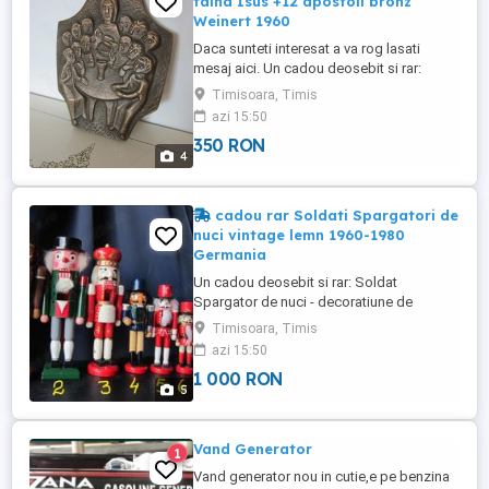
taina Isus +12 apostoli bronz
Weinert 1960
Daca sunteti interesat a va rog lasati
mesaj aici. Un cadou deosebit si rar:
Placheta Cruce Isus cu cei 12 Apostoli la
Timisoara, Timis
Cina cea de taina - vintage de colectie din
azi 15:50
bronz masiv sculptor Egino Weinert anii
350 RON
1960 Tara de provenienta Germania,
4
pastrat in stare foarte buna in locuinta de
nefumatori Dimensiuni ...
cadou rar Soldati Spargatori de
nuci vintage lemn 1960-1980
Germania
Un cadou deosebit si rar: Soldat
Spargator de nuci - decoratiune de
Craciun superba vintage - Colectie 8
Timisoara, Timis
bucati se vand impreuna. Fabricati manual
azi 15:50
in Germania intre anii 1960 - 1980 din lemn
1 000 RON
pictati manual in stil traditional german.
5
Pastrati in stare foarte buna in cutie in
locuinta de nefumatori. ...
Vand Generator
1
Vand generator nou in cutie,e pe benzina