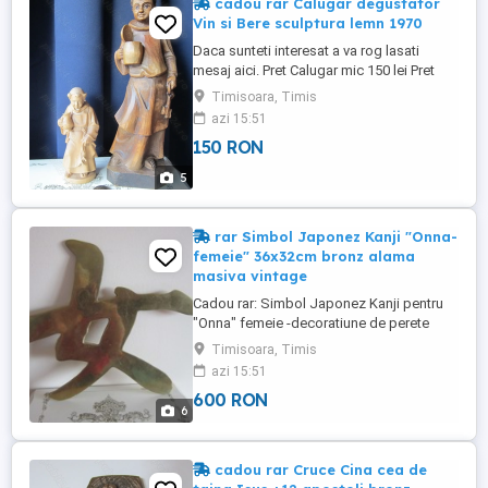
cadou rar Calugar degustator
Vin si Bere sculptura lemn 1970
Daca sunteti interesat a va rog lasati
mesaj aici. Pret Calugar mic 150 lei Pret
Calugar mare 450 lei Un cadou deosebit si
Timisoara, Timis
unic : Calugar Degustator de vin si Bere
azi 15:51
Calugar pazitorul cheilor seful pivniței -
150 RON
decoratiune sculptura vintage de colectie,
lucrata manual din lemn in anii 1970.
5
Sculptura ...
rar Simbol Japonez Kanji "Onna-
femeie" 36x32cm bronz alama
masiva vintage
Cadou rar: Simbol Japonez Kanji pentru
"Onna" femeie -decoratiune de perete
fabricata din bronz alama masiva, vintage
Timisoara, Timis
de colectie Tara de provenienta Germania.
azi 15:51
Pastrat in stare foarte buna in locuinta de
600 RON
nefumatori. dimensiuni inaltime 32 cm
6
latime 36 cm grosime 0,5 cm greutate 790
grame are ...
cadou rar Cruce Cina cea de