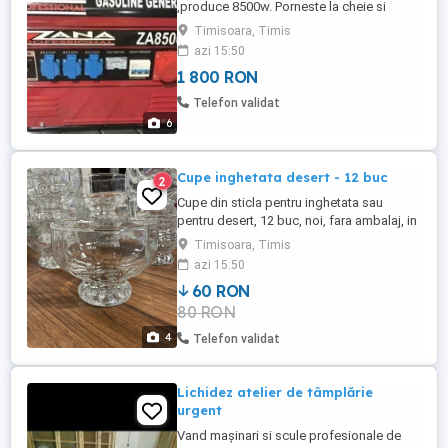
,produce 8500w. Porneste la cheie si
demaror. Import Italia. Pret 1800 lei. Mai
Timisoara, Timis
multe detalii la tel. Tel
azi 15:50
1 800 RON
Telefon validat
6
Cupe inghetata desert - 12 buc
2
Cupe din sticla pentru inghetata sau
pentru desert, 12 buc, noi, fara ambalaj, in
stare foarte buna. Nu le trimit prin posta
Timisoara, Timis
sau curier.
azi 15:50
60 RON
80 RON
4
Telefon validat
Lichidez atelier de tâmplărie
urgent
Vand mașinari si scule profesionale de