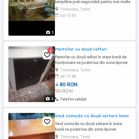
tamplărie pret negociabil pentru mai multe
detalii sunati la numarul 0773754392 dupa
Timisoara, Timis
ora 16 exclus sâmbata
azi 15:50
3
Pantofar cu două rafturi
1
Pantofar cu două rafturi în stare bună de
funcționare se poate lua din zona lipovei
este la casă în Timișoara
Timisoara, Timis
azi 15:48
80 RON
90 RON
2
Telefon validat
Vind comoda cu două sertare lemn
Vind comoda cu două sertare în stare
bună se poate lua din zona lipovei
Timișoara
Timisoara, Timis