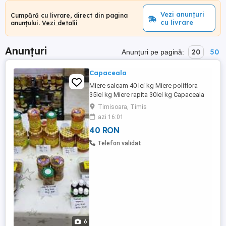
Vezi anunțuri
Cumpără cu livrare, direct din pagina
cu livrare
anunțului.
Vezi detalii
Anunțuri
20
50
Anunțuri pe pagină:
Capaceala
Miere salcam 40 lei kg Miere poliflora
35lei kg Miere rapita 30lei kg Capaceala
40lei kg Fagure cu miere 35lei 500g
Timisoara, Timis
Tinctura propolis 25lei 30ml; 10lei/10ml
azi 16:01
ridicare zona lipovei sau ne intalegem
40 RON
pentru livrare
Telefon validat
6