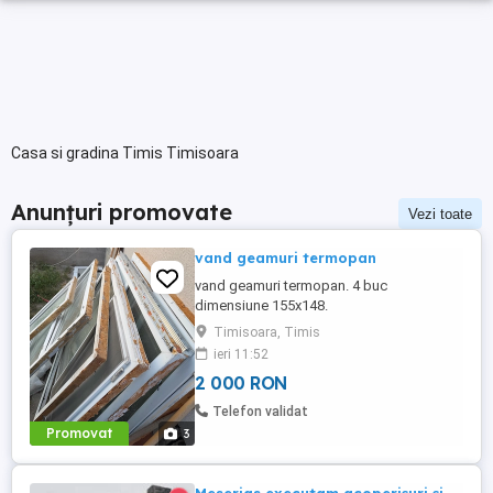
Casa si gradina Timis Timisoara
Anunțuri promovate
Vezi toate
vand geamuri termopan
vand geamuri termopan. 4 buc
dimensiune 155x148.
Timisoara, Timis
ieri 11:52
2 000 RON
Telefon validat
Promovat
3