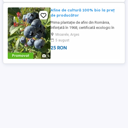
Afine de cultură 100% bio la preț
de producător
Prima plantație de afini din România,
înființată în 1968, certificată ecologic în
2016, vă așteaptă în perioada 6 - 16
Mioarele, Arges
august cu afine culese la prețul de 25 lei
5 august
kg sau, dacă doriți o experiență autentică,
25 RON
puteți să le culegeți dumneavoastră la
prețul de 15 lei kg.
Promovat
1