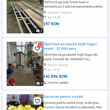
Platformă apicola foarte mare si
rezistenta pe 2 axe nemaipomenita pentru
transportul de stupi, balotilor de lucernă,
Calarasi, Calarasi
fan si nu numai. Pentru alte detalii va rog
azi 19:39
sa sunați la telefon :zero șapte doi șapte
197 RON
șapte șase șase nouă zero doi Călărași
preț :2200 euro
2
Vând linie producție foiță faguri
1
ceară - 27 000 euro
Vând linie de producție foiță faguri din
ceară, formată din: MAȘINĂ FULL
AUTOMATĂ FAGURI REZERVOR PENTRU
Brasov, Brasov
TOPIREA CERII 140 LITRI PLATFORMĂ
azi 19:37
PENTRU REZERVOR, MASĂ HIDRAULICĂ
141 896 RON
REZERVOR PENTRU STERILIZAREA CERII
140 LITRI PREȚ: 27 000 EURO Se
Telefon validat
3
eliberează factură fiscală.
Zarzavat pentru ciorbă
Zarzavat pentru ciorbă (roșii, ardei gras,
morcov, frunze de țelină și pătrunjel), fiert