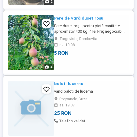
2
Pere de vară duset roșu
Pere duset roșu pentru piață cantitate
aproximativ 400 kg. 4 lei Preț negociabil!
Targoviste, Dambovita
azi 19:08
5 RON
4
baloti lucerna
vând baloti de lucerna
Pogoanele, Buzau
azi 19:07
25 RON
Telefon validat