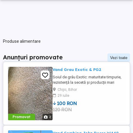
Produse alimentare
Anunțuri promovate
Vezi toate
Vand Grau Exotic & PG2
Soiul de grâu Exotic: maturitate timpurie,
rezistență la secetă și producții mari
Exotic este un soi de grau cu
Chijic, Bihor
productivitate si excelenta in panificatie.
29 iulie
Acesta prezinta si un continut excellent de
100 RON
proteina (>12).
120 RON
Promovat
2