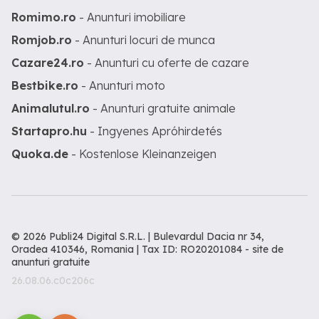
Romimo.ro
- Anunturi imobiliare
Romjob.ro
- Anunturi locuri de munca
Cazare24.ro
- Anunturi cu oferte de cazare
Bestbike.ro
- Anunturi moto
Animalutul.ro
- Anunturi gratuite animale
Startapro.hu
- Ingyenes Apróhirdetés
Quoka.de
- Kostenlose Kleinanzeigen
© 2026 Publi24 Digital S.R.L. | Bulevardul Dacia nr 34,
Oradea 410346, Romania | Tax ID: RO20201084 -
site de
anunturi gratuite
26.08.06.c0c206c