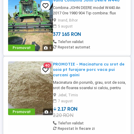
Vand Combina John Deere W440
Combina JOHN DEERE model W440 An
2017 Ore 1980 904 Tip combina: flux
normal, cu batator si scuturatori, pentru
Inand, Bihor
recoltare plante paioase, prasitoare
5 august
Motor: marca Agco Power; capacitate
377 165 RON
cilindrica 7,4 litri, nr. pistoane: 6, Putere
nominala: 238 CP, putere maxima: 253 CP
Telefon validat
Transmisie hidrostatica 25 ...
Repostat automat
Promovat
5
PROMOTIE - Macinatura cu srot de
40
soia pt furajare porc vaca pui
curcani gaini
Macinatura din porumb, grau, srot de soia,
srot de floarea soarelui si calciu, pentru
furajarea animalelor. La cerere putem
Jebel, Timis
produce si din alte cereale, srot de soia,
7 august
srot de rapita si altele. Pentru detalii si
2.17 RON
retete va rog sa ma sunati. La cantitati mai
Promovat
3
2.20 RON
mari oferim transport. Pret de la 2,17 lei
kg. ...
Telefon validat
Repostat în fiecare zi