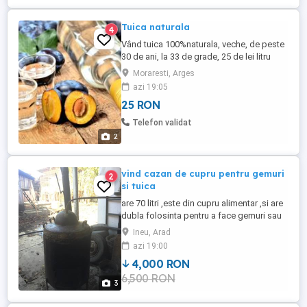
Tuica naturala
4
Vând tuica 100%naturala, veche, de peste
30 de ani, la 33 de grade, 25 de lei litru
.Accept orice proba Tuica noua 18 lei litru
Moraresti, Arges
la 32 de grade si palinca de gutui 55de
azi 19:05
grade, 60 de lei litru .
25 RON
Telefon validat
2
vind cazan de cupru pentru gemuri
2
si tuica
are 70 litri ,este din cupru alimentar ,si are
dubla folosinta pentru a face gemuri sau
dulceata si pentru a face tuica.
Ineu, Arad
azi 19:00
4,000 RON
6,500 RON
3