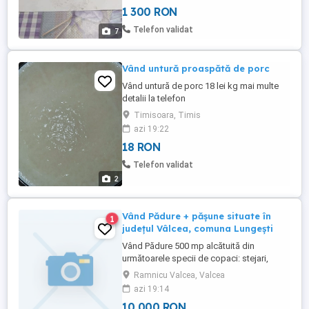
peletat granulator ce au rolul de a presa
1 300 RON
materia prima pe matrita, astfel rezultand
granule peleti. Rolele de presare sunt
Telefon validat
7
otelite, fiindu-le aplicat tratament ...
Vând untură proaspătă de porc
Vând untură de porc 18 lei kg mai multe
detalii la telefon
Timisoara, Timis
azi 19:22
18 RON
Telefon validat
2
Vând Pădure + pășune situate în
1
județul Vâlcea, comuna Lungești
Vând Pădure 500 mp alcătuită din
următoarele specii de copaci: stejari,
carpeni, goruni, fagi, salcâmi, etc și
Ramnicu Valcea, Valcea
pășune 2000 mp situate în județul Vâlcea,
azi 19:14
comuna Lungești. Pădurea și terenul sunt
10 000 RON
alipite, aflate unul lângă celălalt.