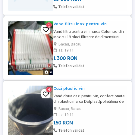
Telefon validat
Vand filtru inox pentru vin
1
Vand filtru pentru vin marca Colombo din
inox cu 18 placi filtrante de dimensiuni
20x20 cm, capacitate filtrare 550-800 l/h.
Bacau, Bacau
Impecabil din punct de vedere al
azi 19:11
aspectului si functionarii.
1 300 RON
Telefon validat
6
Cazi plastic vin
4
Vand doua cazi pentru vin, confectionate
din plastic marca Dolplast(polietilena de
inalta densitate), fara capac, capacitate
Bacau, Bacau
500 l fiecare,diametrul 103 cm. Arata
azi 19:11
impecabil. Pret 150 lei buc.
150 RON
Telefon validat