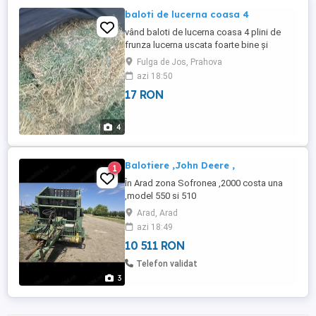
baloti de lucerna coasa 4
vând baloti de lucerna coasa 4 plini de
frunza lucerna uscata foarte bine și
neplouata preț 17 lei buc locație fulga
Fulga de Jos, Prahova
Prahova telef
azi 18:50
17 RON
4
Balotiere ,John Deere ,
1
În Arad zona Sofronea ,2000 costa una
,model 550 si 510
Arad, Arad
azi 18:49
10 511 RON
Telefon validat
3