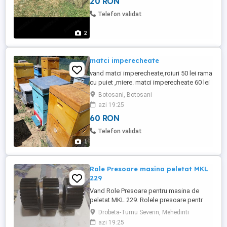
20 RON
Telefon validat
2
matci imperecheate
vand matci imperecheate,roiuri 50 lei rama
cu puiet ,miere. matci imperecheate 60 lei
buc,productive si blande nu sant agresive.
Botosani, Botosani
azi 19:25
60 RON
Telefon validat
1
Role Presoare masina peletat MKL
229
Vand Role Presoare pentru masina de
peletat MKL 229. Rolele presoare pentr
masina de peletat MKL-229 sunt
Drobeta-Turnu Severin, Mehedinti
componente ce fac parte din masina de
azi 19:25