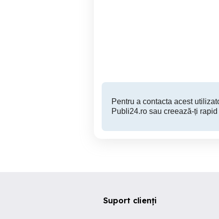
Bazin inox 15.000L
industrial foarte solid,
ind
3150kg
Putineiu
7 RON
Pentru a contacta acest utilizato
Publi24.ro sau creează-ți rapid
Suport clienți