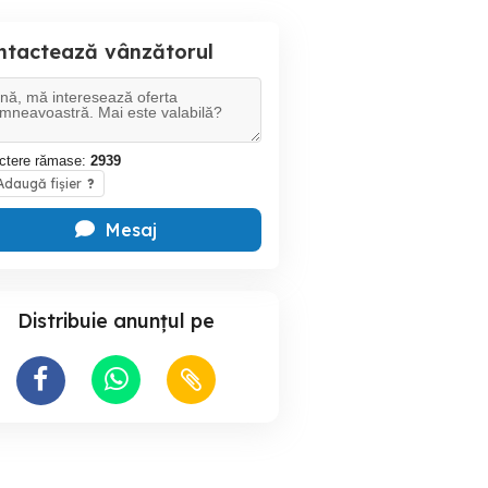
ntactează vânzătorul
ctere rămase:
2939
daugă fișier
?
Mesaj
Distribuie anunțul pe