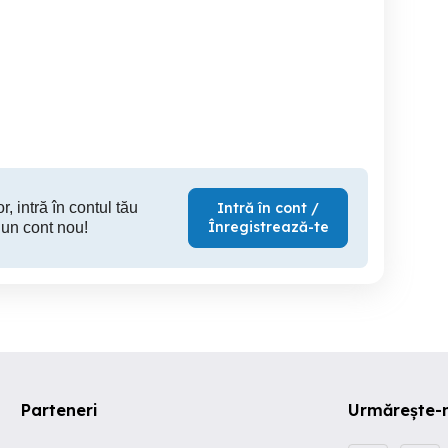
Bazin inox 15.000L
Bidon container IBC nou
ibc apa 270lei 1000 litrii
ustrial foarte solid,
3150kg
Putineiu
Santandrei
7 RON
550 RON
27
r, intră în contul tău
Intră în cont /
Înregistrează-te
 un cont nou!
Parteneri
Urmărește-