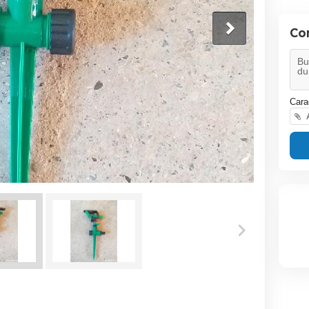
Co
Cara
A