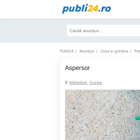
publi
24
.ro
Publi24
Anunțuri
Casa si gradina
Pen
Aspersor
Mehedinti
,
Svinita