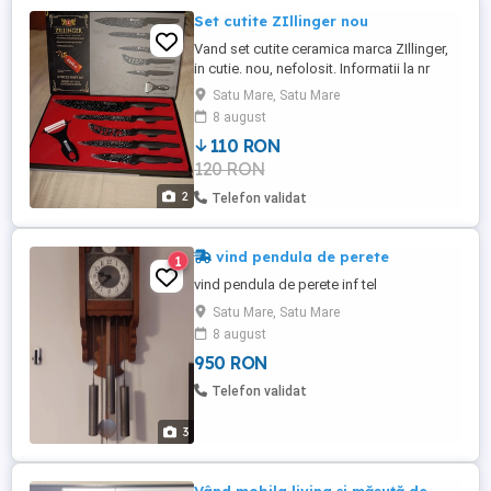
Set cutite ZIllinger nou
Vand set cutite ceramica marca ZIllinger,
in cutie. nou, nefolosit. Informatii la nr
telefon .
Satu Mare, Satu Mare
8 august
110 RON
120 RON
2
Telefon validat
vind pendula de perete
1
vind pendula de perete inf tel
Satu Mare, Satu Mare
8 august
950 RON
Telefon validat
3