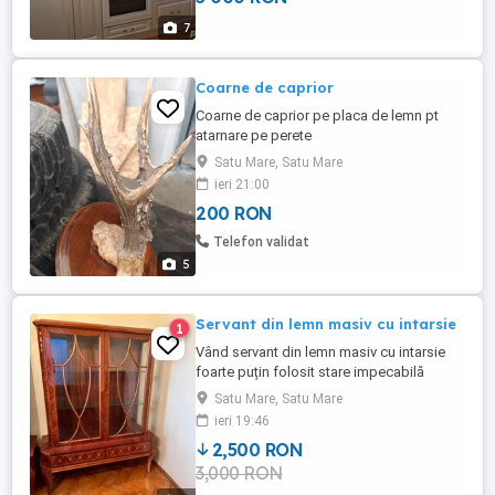
politele, ceea ce ii ofera o stabilitate si
7
durata de intrebuintare ...
Coarne de caprior
Coarne de caprior pe placa de lemn pt
atarnare pe perete
Satu Mare, Satu Mare
ieri 21:00
200 RON
Telefon validat
5
Servant din lemn masiv cu intarsie
1
Vând servant din lemn masiv cu intarsie
foarte puțin folosit stare impecabilă
.Prețul de vânzare este de 2500 lei bucata .
Satu Mare, Satu Mare
Informații la nr de telefon
ieri 19:46
2,500 RON
3,000 RON