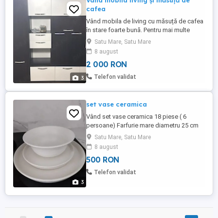
Vând mobila living și măsuță de
cafea
Vând mobila de living cu măsuță de cafea
în stare foarte bună. Pentru mai multe
detalii, contactați telefonic.
Satu Mare, Satu Mare
8 august
2 000 RON
Telefon validat
3
set vase ceramica
Vând set vase ceramica 18 piese ( 6
persoane) Farfurie mare diametru 25 cm
Farfurie mica diametru 20 cm Bol 450 ml
Satu Mare, Satu Mare
Înălțime margine 3 cm Preț fix
8 august
500 RON
Telefon validat
3