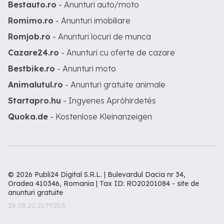
Bestauto.ro
- Anunturi auto/moto
Romimo.ro
- Anunturi imobiliare
Romjob.ro
- Anunturi locuri de munca
Cazare24.ro
- Anunturi cu oferte de cazare
Bestbike.ro
- Anunturi moto
Animalutul.ro
- Anunturi gratuite animale
Startapro.hu
- Ingyenes Apróhirdetés
Quoka.de
- Kostenlose Kleinanzeigen
© 2026 Publi24 Digital S.R.L. | Bulevardul Dacia nr 34,
Oradea 410346, Romania | Tax ID: RO20201084 -
site de
anunturi gratuite
26.08.10.2c792b3