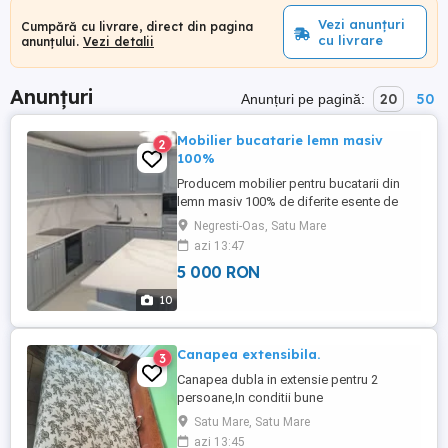
Vezi anunțuri
Cumpără cu livrare, direct din pagina
cu livrare
anunțului.
Vezi detalii
Anunțuri
20
50
Anunțuri pe pagină:
Mobilier bucatarie lemn masiv
2
100%
Producem mobilier pentru bucatarii din
lemn masiv 100% de diferite esente de
lemn si nuante de culori. Materialul folosit
Negresti-Oas, Satu Mare
este lemn de esenta tare, acesta fiind
azi 13:47
alcatuit din panouri de lemn masiv 100%,
5 000 RON
fara PAL sau furnir, inclusiv sertarele si
politele, ceea ce ii ofera o stabilitate si
10
durata de intrebuintare ...
Canapea extensibila.
3
Canapea dubla in extensie pentru 2
persoane,In conditii bune
Satu Mare, Satu Mare
azi 13:45