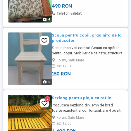
490 RON
Telefon validat
4
Scaun pentru copii, gradinita de la
producator
Scaun masiv si comod Scaun cu spătar
pentru copii. Mobilier de calitate, structură
masivă, șezut din lemn. Materia primă este
Foieni, Satu Mare
din brad. Pretul 150 ron, scaun lacuit cu
azi 12:31
doua strat de lac pe baza de apa.
150 RON
Culoarea scaunului este la alegere, cu
opțiuni de a fi tapițat cu stofă sau piele
5
artificială. Dimensiunile ...
Sezlong pentru plaja cu rotile
7
Producem sezlong din lemn de brad
foarte rezistent si confortabil, are 4 poziti
de rabatare a spatarului Sezlongurile au
Foieni, Satu Mare
un design cu linii simple dar moderne.
azi 12:30
Dimensiuni sezlong : 200x65x35 cm