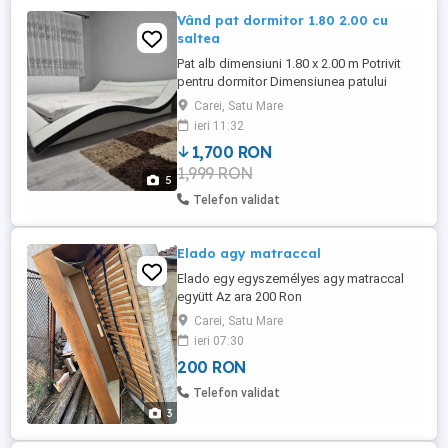
Vând pat dormitor 1.80 2.00 cu
saltea
Pat alb dimensiuni 1.80 x 2.00 m Potrivit
pentru dormitor Dimensiunea patului
lungime2.50m latime 2.25m Saltea (Saltea
Carei, Satu Mare
ortopedica, SLEEPY Bamboo 7,
ieri 11:32
90x200x20cm, spuma poliuretanica cu
1,700 RON
memorie reversibila, sistem de aerisire,
1,999 RON
husa detasabila, fermitate medie) Patul se
5
vinde cu somiere + saltea sunt ...
Telefon validat
Elado agy matraccal
Elado egy egyszemélyes agy matraccal
együtt Az ara 200 Ron
Carei, Satu Mare
ieri 07:30
200 RON
Telefon validat
3