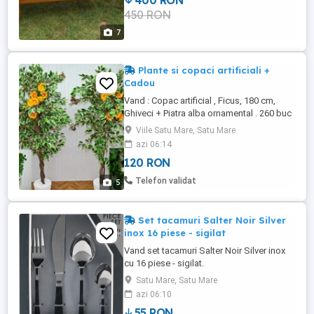
400 RON
.Grosime scandura 2,2 cm, latimea 7 cm,
450 RON
distantia intre ele 2 cm. Rezistenta 140 kg
Pretul nu include ...
7
Plante si copaci artificiali +
Cadou
Vand : Copac artificial , Ficus, 180 cm,
Ghiveci + Piatra alba ornamental . 260 buc
Cadou Floare artificiala, galben, 60 cm x2
Viile Satu Mare, Satu Mare
Poze recente 2025. Aranjamentul este
azi 06:14
artificial si este compus din plastic si
120 RON
poliester, avand forma unui ficus de 180
cm . ...
Telefon validat
5
Set tacamuri Salter Noir Silver
inox 16 piese - sigilat
Vand set tacamuri Salter Noir Silver inox
cu 16 piese - sigilat.
Satu Mare, Satu Mare
azi 06:10
55 RON