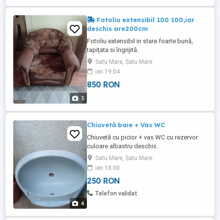
Fotoliu extensibil 100 100,iar
deschis are200cm
Fotoliu extensibil in stare foarte bună,
tapițata si îngrijită.
Satu Mare, Satu Mare
ieri 19:04
850 RON
5
Chiuvetă baie + Vas WC
Chiuvetă cu picior + vas WC cu rezervor
culoare albastru deschis.
Satu Mare, Satu Mare
ieri 18:00
250 RON
Telefon validat
4