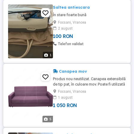
Saltea antiescara
În stare foarte bună
Focsani, Vrancea
2 august
100 RON
Telefon validat
1
Canapea mov
Produs nou neutilizat. Canapea extensibilă
de tip pat, în culoare mov. Poate fi utilizată
atât ca canapea, cât și ca pat, oferind un
Focsani, Vrancea
spațiu de dormit confortabil. Dimensiuni
1 august
și design potrivite pentru un living sau
1 050 RON
dormitor modern. Dimensiuni : Canapea
KringX Sole, 215x90x90 cm, suprafata
dormit 120x185 ...
5