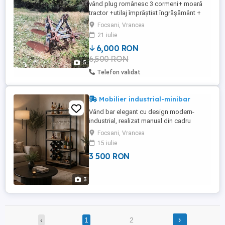
vând plug românesc 3 cormeni+ moară
tractor +utilaj împrăștiat îngrășământ +
statie erbicidat + trancar și căruță
Focsani, Vrancea
21 iulie
6,000 RON
6,500 RON
5
Telefon validat
Mobilier industrial-minibar
Vând bar elegant cu design modern-
industrial, realizat manual din cadru
metalic gri antracit și polițe cu finisaj
Focsani, Vrancea
aspect lemn. Este perfect pentru
15 iulie
amenajarea unui living, dining sau a unui
3 500 RON
spațiu de relaxare. Bar pentru living
realizat manual, cu design modern
industrial. Caracteristici: - Realizat ...
3
›
‹
1
2