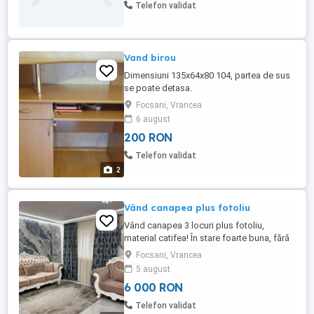
Telefon validat
Vand birou
Dimensiuni 135x64x80 104, partea de sus
se poate detasa.
Focsani, Vrancea
6 august
200 RON
Telefon validat
2
Vând canapea plus fotoliu
Vând canapea 3 locuri plus fotoliu,
material catifea! În stare foarte buna, fără
defecte! Preț fix: 6000 lei
Focsani, Vrancea
5 august
6 000 RON
Telefon validat