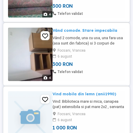
300 RON
Telefon validat
4
Vând comode. Stare impecabila
Vând 2 comode, una cu usa, una fara usa
(asa sunt din fabrica) si 3 corpuri de
perete. Dimensiuni comode 85 48 cu 40
Focsani, Vrancea
adincime. Inaltimea de 85 cu tot cu
6 august
picioare. Picioarele sunt reglabile.
300 RON
Dimensiuni corp perete 87 23 cu 17,5
adincime. Toate cele 3 corpuri de perete
Telefon validat
sunt identice. Stare impecabila. Pret ...
4
Vind mobila din lemn (anii1990)
Vind: Biblioteca mare si mica, canapea
(pat) extensibila si pat mare 2x2 , servanta
cu tot felul de bibelouri sau fara, carti
Focsani, Vrancea
beletristica etc....
6 august
1 000 RON