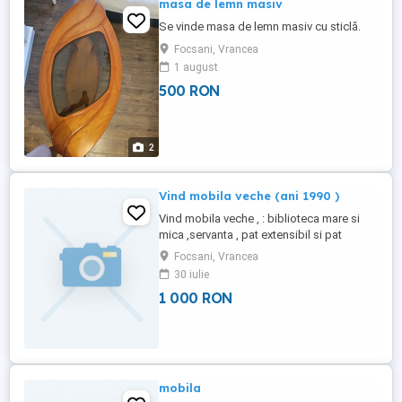
masa de lemn masiv
Se vinde masa de lemn masiv cu sticlă.
Focsani, Vrancea
1 august
500 RON
2
Vind mobila veche (ani 1990 )
Vind mobila veche , : biblioteca mare si
mica ,servanta , pat extensibil si pat
simplu , sifonier mare, din lemn si
Focsani, Vrancea
inlocuitori, toate la nivelul anilor 1990....
30 iulie
1 000 RON
mobila