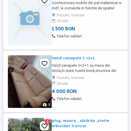
Confectionez mobila din pal melaminat si
mdf, la comanda in functie de spatiul
disponibil. Montez usi de interior si
Focsani, Vrancea
parchet laminat.
29 iulie
1 500 RON
Telefon validat
Vand canapele 3 +2+1
Vand canapele 3+2+1 cu masa din
sticla,în stare foarte bună,structura din
lemn masiv ,achiziție Germania
Focsani, Vrancea
24 iulie
4 000 RON
Telefon validat
5
plug, moara , sărărița ,statie
1
erbicidat trancar