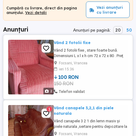
Vezi anunțuri
Cumpără cu livrare, direct din pagina
cu livrare
anunțului.
Vezi detalii
Anunțuri
20
50
Anunțuri pe pagină:
Vând 2 fotolii fixe
Vând 2 fotolii fixe , stare foarte bună.
Dimensiuni L x l x h cm 72 x 72 x 80 . Preț
100 lei pe buc. Ridicare din Vlăhița, juhd.
Focsani, Vrancea
Harghita. Tel.
ieri 15:36
100 RON
150 RON
2
Telefon validat
Vând canapele 3,2,1 din piele
1
naturala
Vând canapele 3 2 1 din lemn masiv și
piele naturala ,sertare pentru depozitare la
fiecare corp in parte.Necesita un pic de
Focsani, Vrancea