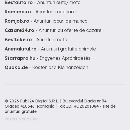
Bestauto.ro
- Anunturi auto/moto
Romimo.ro
- Anunturi imobiliare
Romjob.ro
- Anunturi locuri de munca
Cazare24.ro
- Anunturi cu oferte de cazare
Bestbike.ro
- Anunturi moto
Animalutul.ro
- Anunturi gratuite animale
Startapro.hu
- Ingyenes Apróhirdetés
Quoka.de
- Kostenlose Kleinanzeigen
© 2026 Publi24 Digital S.R.L. | Bulevardul Dacia nr 34,
Oradea 410346, Romania | Tax ID: RO20201084 -
site de
anunturi gratuite
26.08.06.c0c206c