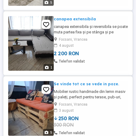
5
canapea extensibila
canapea extensibila și reversibila se poate
muta partea fixa și pe stânga și pe
dreapta in stare buna dimensiuni lățime
Focsani, Vrancea
3m lungime 2.10 M ideala pentru living
4 august
2 200 RON
Telefon validat
1
Se vinde tot ce se vede in poze.
Mobilier rustic handmade din lemn masiv
și paleți, perfect pentru terase, pub-uri,
foișoare .Si mese rustice din lemn.
Focsani, Vrancea
canapea 250 lei măsuță cafea 400 lei
3 august
Detalii in privat !
250 RON
300 RON
5
Telefon validat