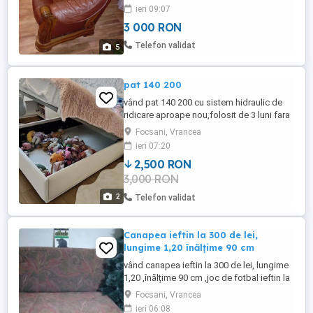
recondiționare la canapeaua de 3 locuri.
ieri 09:07
3 000 RON
Telefon validat
5
pat 140 200
vând pat 140 200 cu sistem hidraulic de
ridicare aproape nou,folosit de 3 luni fara
nici un defect. se vinde împreună cu saltea
Focsani, Vrancea
și 2 noptiere
ieri 07:20
2,500 RON
3,000 RON
2
Telefon validat
Canapea ieftin la 300 de lei,
lungime 1,20 înălțime 90 cm
vând canapea ieftin la 300 de lei, lungime
1,20 ,înălțime 90 cm ,joc de fotbal ieftin la
100 de lei, brad artificial ieftin la 100 de lei
Focsani, Vrancea
mai mic ,150 de lei mai mare
ieri 06:08