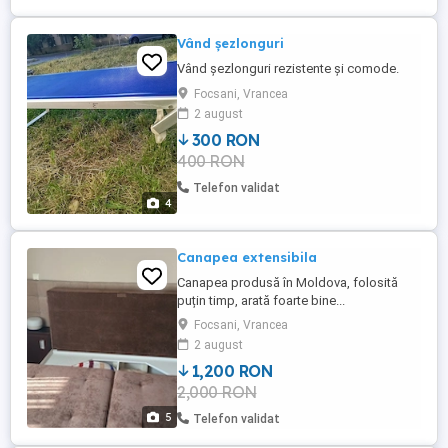
Vând șezlonguri
Vând șezlonguri rezistente și comode.
Focsani, Vrancea
2 august
300 RON
400 RON
Telefon validat
4
Canapea extensibila
Canapea produsă în Moldova, folosită
puțin timp, arată foarte bine...
Focsani, Vrancea
2 august
1,200 RON
2,000 RON
5
Telefon validat