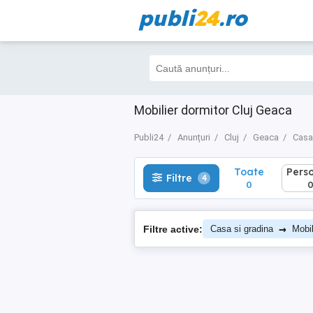
publi
24
.ro
Toate
Perso
Filtre
4
0
0
Mobilier dormitor Cluj Geaca
Publi24
Anunțuri
Cluj
Geaca
Casa
Toate
Pers
Filtre
4
0
→
Filtre active:
Casa si gradina
Mobil