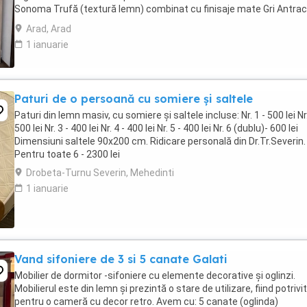
Sonoma Trufă (textură lemn) combinat cu finisaje mate Gri Antrac
Wenge. Compartimentare excelentă: -Dulap ...
Arad, Arad
1 ianuarie
Paturi de o persoană cu somiere și saltele
Paturi din lemn masiv, cu somiere și saltele incluse: Nr. 1 - 500 lei Nr.
500 lei Nr. 3 - 400 lei Nr. 4 - 400 lei Nr. 5 - 400 lei Nr. 6 (dublu)- 600 lei
Dimensiuni saltele 90x200 cm. Ridicare personală din Dr.Tr.Severin.
Pentru toate 6 - 2300 lei
Drobeta-Turnu Severin, Mehedinti
1 ianuarie
Vand sifoniere de 3 si 5 canate Galati
Mobilier de dormitor -sifoniere cu elemente decorative și oglinzi.
Mobilierul este din lemn și prezintă o stare de utilizare, fiind potrivit
pentru o cameră cu decor retro. Avem cu: 5 canate (oglinda)