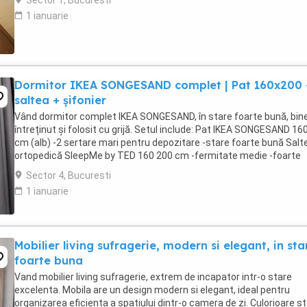
Sector 1, Bucuresti
1 ianuarie
Dormitor IKEA SONGESAND complet | Pat 160x200 
saltea + șifonier
Vând dormitor complet IKEA SONGESAND, în stare foarte bună, bin
întreținut și folosit cu grijă. Setul include: Pat IKEA SONGESAND 16
cm (alb) -2 sertare mari pentru depozitare -stare foarte bună Salt
ortopedică SleepMe by TED 160 200 cm -fermitate medie -foarte
confortabilă -fără pete și fără ...
Sector 4, Bucuresti
1 ianuarie
Mobilier living sufragerie, modern si elegant, in sta
foarte buna
Vand mobilier living sufragerie, extrem de incapator intr-o stare
excelenta. Mobila are un design modern si elegant, ideal pentru
organizarea eficienta a spatiului dintr-o camera de zi. Culorioare st