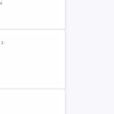
it
 2 -