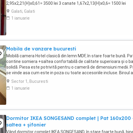
2,95x2,21(H)x0,61= 3500 lei 3 canate 1,67x2,13(H)x0,6= 1500 lei
Galati, Galati
1 ianuarie
Mobila de vanzare bucuresti
Mobilă camera Hotel clasică din lemn MDF, în stare foarte bună. Pa
contine somiera +saltea confortabilă de calitate superioara și o b
solidă. Piesa este potrivită pentru o cameră de dimensiuni medii. P
se vinde asa cum este in poza cu toate accesoriile incluse. Biroul 
corp incastrat pentru ...
Sector 1, Bucuresti
1 ianuarie
Dormitor IKEA SONGESAND complet | Pat 160x200 
saltea + șifonier
Vând dormitor complet IKEA SONGESAND, în stare foarte bună, bin