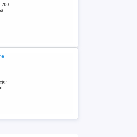
0 200
ea
re
ejar
it