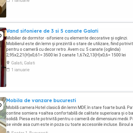
1 ianuarie
Vand sifoniere de 3 si 5 canate Galati
Mobilier de dormitor -sifoniere cu elemente decorative și oglinzi.
Mobilierul este din lemn și prezintă o stare de utilizare, fiind potrivit
pentru o cameră cu decor retro. Avem cu: 5 canate (oglinda)
2,95x2,21(H)x0,61= 3500 lei 3 canate 1,67x2,13(H)x0,6= 1500 lei
Galati, Galati
1 ianuarie
Mobila de vanzare bucuresti
Mobilă camera Hotel clasică din lemn MDF, în stare foarte bună. Pa
contine somiera +saltea confortabilă de calitate superioara și o b
solidă. Piesa este potrivită pentru o cameră de dimensiuni medii. P
se vinde asa cum este in poza cu toate accesoriile incluse. Biroul 
corp incastrat pentru ...