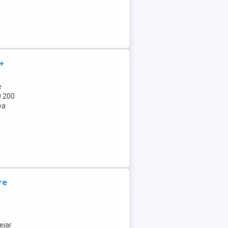
+
e
0 200
ea
re
ejar