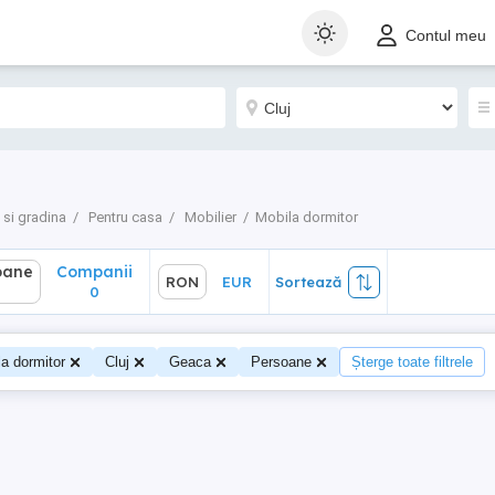
ane
Companii
RON
EUR
Sortează
Contul meu
0
 si gradina
Pentru casa
Mobilier
Mobila dormitor
oane
Companii
RON
EUR
Sortează
0
0
a dormitor
Cluj
Geaca
Persoane
Șterge toate filtrele