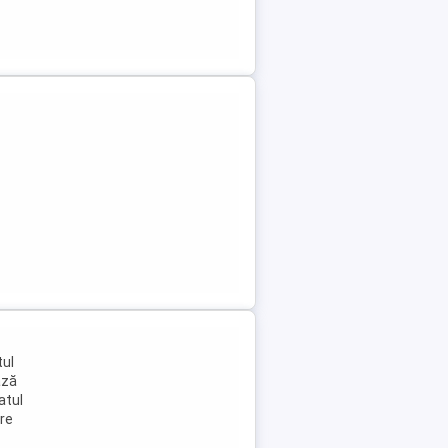
tul
ază
atul
are