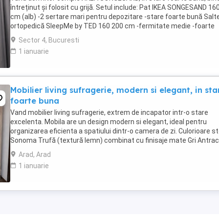
întreținut și folosit cu grijă. Setul include: Pat IKEA SONGESAND 16
cm (alb) -2 sertare mari pentru depozitare -stare foarte bună Salt
ortopedică SleepMe by TED 160 200 cm -fermitate medie -foarte
confortabilă -fără pete și fără ...
Sector 4, Bucuresti
1 ianuarie
Mobilier living sufragerie, modern si elegant, in sta
foarte buna
Vand mobilier living sufragerie, extrem de incapator intr-o stare
excelenta. Mobila are un design modern si elegant, ideal pentru
organizarea eficienta a spatiului dintr-o camera de zi. Culorioare st
Sonoma Trufă (textură lemn) combinat cu finisaje mate Gri Antrac
Wenge. Compartimentare excelentă: -Dulap ...
Arad, Arad
1 ianuarie