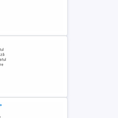
tul
ază
atul
are
+
e