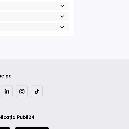
ne pe
licația Publi24