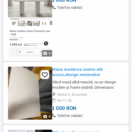
1 000 RON
Telefon validat
4
Masa moderna inalta-alb
lucios,design minimalist
Vând masă albă masivă, cu un design
modern și foarte stabilă. Dimensiuni:
înălțime 110 cm, lungime 120 cm, lățime
Sector 6, Bucuresti
80 cm. A fost folosită anterior exclusiv
ieri 11:36
pentru studiu și prezintă urme normale de
1 000 RON
utilizare, fără a afecta funcționalitatea.
Blatul este solid, cu finisaj lucios, iar
Telefon validat
4
piciorul metalic dublu ...