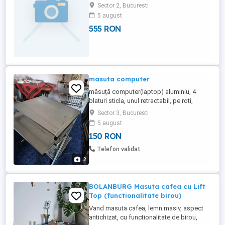
perfecta
Sector 2, Bucuresti
5 august
555 RON
masuta computer
măsuță computer(laptop) aluminiu, 4
blaturi sticla, unul retractabil, pe roti,
perfectă stare.
Sector 3, Bucuresti
5 august
150 RON
Telefon validat
2
BOLANBURG Masuta cafea cu Lift
Top (functionalitate birou)
Vand masuta cafea, lemn masiv, aspect
antichizat, cu functionalitate de birou,