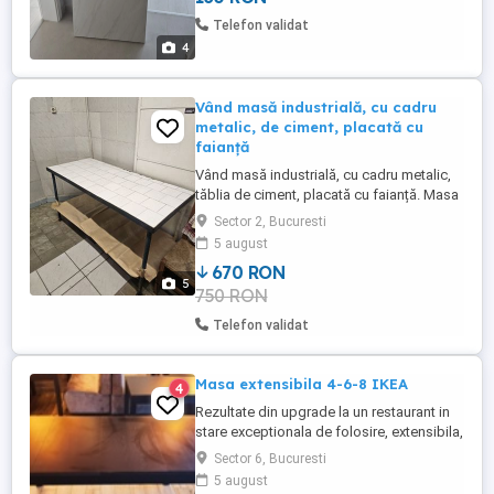
Telefon validat
4
Vând masă industrială, cu cadru
metalic, de ciment, placată cu
faianță
Vând masă industrială, cu cadru metalic,
tăblia de ciment, placată cu faianță. Masa
este proiectată pentru ca să funcționeze
Sector 2, Bucuresti
în domeniul alimentar de orice natură, și
5 august
să aibe viață lungă fără sfârșit. Masa este
670 RON
prevăzută cu o poliță de lemn pentru
5
750 RON
depozitarea lucrurilor necesare la
folosirea ei. Dimensiunile ...
Telefon validat
Masa extensibila 4-6-8 IKEA
4
Rezultate din upgrade la un restaurant in
stare exceptionala de folosire, extensibila,
demontabila, nu asigur transport, se
Sector 6, Bucuresti
poate viziona in Chiajna, pret usor
5 august
discutabil