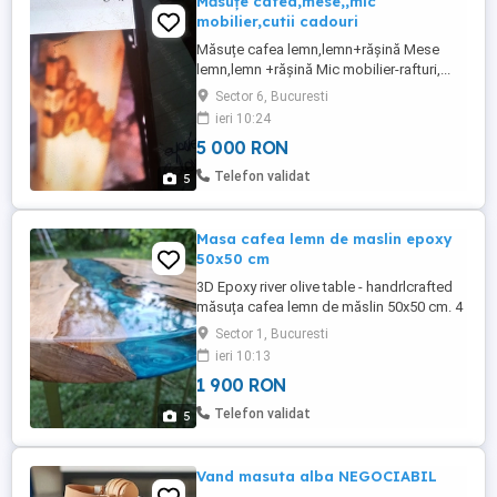
Măsuțe cafea,mese,,mic
mobilier,cutii cadouri
Măsuțe cafea lemn,lemn+rășină Mese
lemn,lemn +rășină Mic mobilier-rafturi,...
Toate din lemn,produse unice.restaurez
Sector 6, Bucuresti
mese,măsuțe Produse lemn bucatarie-
ieri 10:24
suport ou,șervețele,
5 000 RON
linguri,vaze,,veioze.cutii cadouri și bijuterii
Telefon validat
5
Masa cafea lemn de maslin epoxy
50x50 cm
3D Epoxy river olive table - handrlcrafted
măsuța cafea lemn de măslin 50x50 cm. 4
cm grosime lemn. O măsuță de cafea
Sector 1, Bucuresti
UNICAT, lucrată manual cu rășină de
ieri 10:13
calitate. Lustruită și lăcuită. Măsuța este
1 900 RON
nouă, creată cu drag de mine.
Telefon validat
5
Vand masuta alba NEGOCIABIL