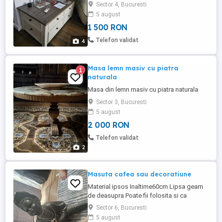
rotite pentru deplasare. Achizitionata de la
Sector 4, Bucuresti
Mobexpert, stare impecabila. Dimensiuni:
5 august
117 x 66 x 48 cm Această masă de cafea
1 500 RON
Bolanburg este un obiect multifuncțional,
ideal pentru a fi folosit și în birou. Are un
Telefon validat
4
blat care ...
Masa lemn masiv cu piatra
1
naturala
Masa din lemn masiv cu piatra naturala
Sector 3, Bucuresti
5 august
2 000 RON
Telefon validat
2
Masuta cafea sau decoratiune
Material ipsos Inaltime60cm Lipsa geam
de deasupra Poate fii folosita si ca
decoratiune Si se poate vopsi cu spray
Sector 6, Bucuresti
orice culoare
5 august