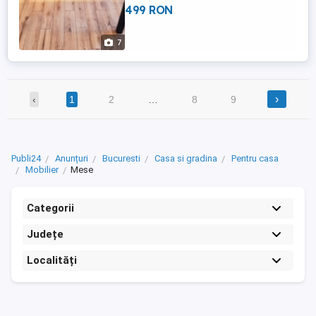
499 RON
7
›
‹
1
2
…
8
9
Publi24
Anunțuri
Bucuresti
Casa si gradina
Pentru casa
Mobilier
Mese
Categorii
Județe
Localități