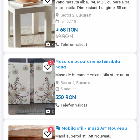
Vand masuta alba, PAL MDF, culoare alba,
impecabila. Dimensiuni: Lungime: 55 cm
Latime: 55 cm Inaltime: 50 cm Nu livrez.
Sector 2, Bucuresti
Sector 2, Piata Iancului.
ieri 07:18
68 RON
69 RON
2
Telefon validat
Masa de bucatarie extensibila
2
noua
Masa de bucararie extensibila stare noua
Sector 4, Bucuresti
5 august
550 RON
Telefon validat
2
Mobilă stil - masă Art Nouveau
5
Masă superbă stil Art Nouveau,