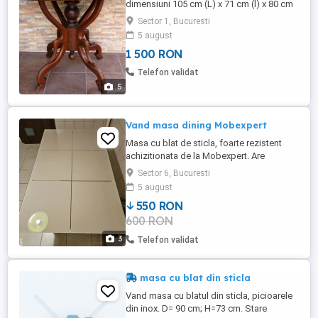
dimensiuni 105 cm (L) x 71 cm (l) x 80 cm
(h), stare bună, necesită restaurare. Sunt
Sector 1, Bucuresti
persoană serioasă, rog propuneri
5 august
serioase! Mulțumesc! Dacă anunțul este
1 500 RON
vizibil, înseamnă că obiectul propus la
vânzare este încă disponibil. Nu trimit
Telefon validat
nimanui nici un mesaj la nici ...
5
Vand masa dining Mobexpert
Masa cu blat de sticla, foarte rezistent
achizitionata de la Mobexpert. Are
picioare metalice care o fac extrem de
Sector 6, Bucuresti
stabila. Masa are 130 cm lungime si 80 cm
5 august
latime. Dupa cum se poate observa nu are
550 RON
niciun fel de defect si arata f bine
600 RON
3
Telefon validat
masa cu blat din sticla
Vand masa cu blatul din sticla, picioarele
din inox. D= 90 cm; H=73 cm. Stare