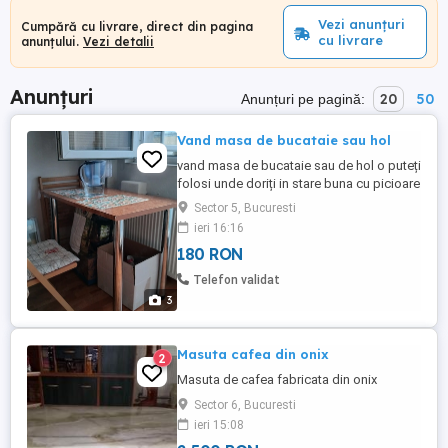
Vezi anunțuri
Cumpără cu livrare, direct din pagina
cu livrare
anunțului.
Vezi detalii
Anunțuri
20
50
Anunțuri pe pagină:
Vand masa de bucataie sau hol
vand masa de bucataie sau de hol o puteți
folosi unde doriți in stare buna cu picioare
din inox detașabile si reglabile si 4 scaune
Sector 5, Bucuresti
pliabile.Cei interesați vă rog să mă
ieri 16:16
contactați. Nu deranjați inutil.
180 RON
Telefon validat
3
Masuta cafea din onix
2
Masuta de cafea fabricata din onix
Sector 6, Bucuresti
ieri 15:08