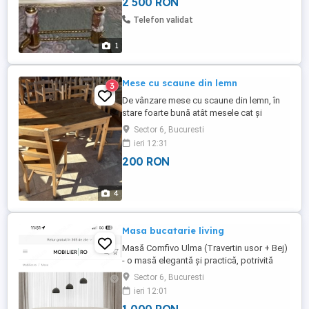
2 500 RON
Telefon validat
1
Mese cu scaune din lemn
3
De vânzare mese cu scaune din lemn, în
stare foarte bună atât mesele cat și
scaunele
Sector 6, Bucuresti
ieri 12:31
200 RON
4
Masa bucatarie living
Masă Comfivo Ulma (Travertin usor + Bej)
- o masă elegantă și practică, potrivită
pentru bucătărie sau living. Construcția din
Sector 6, Bucuresti
travertin ușor și nuanța bej se potrivesc
ieri 12:01
perfect în orice decor modern.