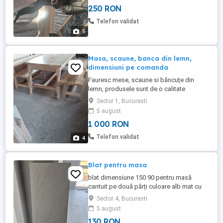
250 RON
Telefon validat
5
Masa, scaune, banca din lemn,
dimensiuni pe comanda
Fauresc mese, scaune si băncuțe din
lemn, produsele sunt de o calitate
excepționala, foarte bine finisate cu o
Sector 1, Bucuresti
durata mare de viață. Îți oferă senzația
5 august
adevărată ca te așezi si mănânci pe ceva
1 000 RON
robust, fără teama ca se rupe, tremura sau
alte sentimente pe care le dau majoritatea
Telefon validat
4
meselor si scaunelor din ...
Blat pentru masa
blat dimensiune 150 90 pentru masă
cantuit pe două părți culoare alb mat cu
insertii. se poate vedea in sector 4.
Sector 4, Bucuresti
5 august
130 RON