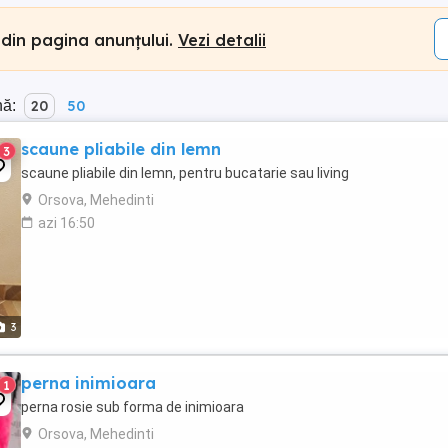
 din pagina anunțului.
Vezi detalii
nă:
20
50
scaune pliabile din lemn
3
scaune pliabile din lemn, pentru bucatarie sau living
Orsova, Mehedinti
azi 16:50
3
perna inimioara
1
perna rosie sub forma de inimioara
Orsova, Mehedinti