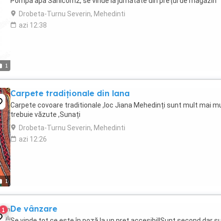
Pompa apa Sanicom2, se vinde la jumătate din prețul de magazin
Drobeta-Turnu Severin, Mehedinti
azi 12:38
1
Carpete tradiționale din lana
Carpete covoare traditionale ,loc Jiana Mehedinți sunt mult mai m
trebuie văzute ,Sunați
Drobeta-Turnu Severin, Mehedinti
azi 12:26
1
De vânzare
1
Se vinde tot ce este în poză la un preț accesibil!Sunt second,dar s