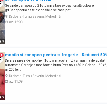
Se vinde canapea cu 2 fotolii in stare excepțională culoare
gri.Canapeaua este extensibila se face pat!
Drobeta-Turnu Severin, Mehedinti
azi 12:03
5
mobila si canapea pentru sufragerie - Reduceri 50
1
Diverse piese de mobilier (fotolii, masuta TV..) si masina de spalat
automata Gorenje stare foarte buna Pret nou 450 le Saltea 1,60x2
m 200 lei. ...
Drobeta-Turnu Severin, Mehedinti
azi 11:09
5