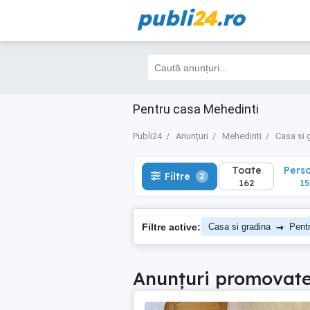
publi
24
.ro
Toate
Perso
Filtre
2
162
156
Pentru casa Mehedinti
Publi24
Anunțuri
Mehedinti
Casa si 
Toate
Pers
Filtre
2
162
15
→
Filtre active:
Casa si gradina
Pent
Anunțuri promovat