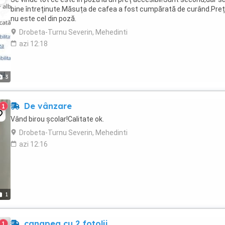
bine întreținute.Măsuța de cafea a fost cumpărată de curând.Prețu
nu este cel din poză.
Drobeta-Turnu Severin, Mehedinti
azi 12:18
3
De vânzare
1
Vând birou școlar!Calitate ok.
Drobeta-Turnu Severin, Mehedinti
azi 12:16
1
canapea cu 2 fotolii
1