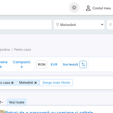
ane
Companii
RON
EUR
Sortează
Contul meu
6
gradina
Pentru casa
oane
Companii
RON
EUR
Sortează
6
6
ru casa
Mehedinti
Șterge toate filtrele
e
–
Vezi toate
Paturi de o persoană cu somiere și saltele