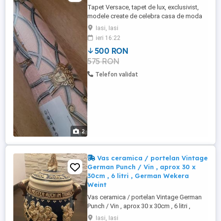
Tapet Versace, tapet de lux, exclusivist,
modele create de celebra casa de moda
italiana. Tapet clasic- baroc, model
Iasi, Iasi
geometric, uni, satinat, auriu,argintiu
ieri 16:22
,super -lavabil Dimensiuni tapet - 10,5
500 RON
lungime x 0,70 latime = 7,032mp = 500 lei
575 RON
rola 7 mp TAPETUL - intotdeauna la moda
- de la cele mai simple ...
Telefon validat
2
Vas ceramica / portelan Vintage
German Punch / Vin , aprox 30 x
30cm , 6 litri , German Wekera
Weint
Vas ceramica / portelan Vintage German
Punch / Vin , aprox 30 x 30cm , 6 litri ,
German Wekera Weintopf - 20th century. ,
Iasi, Iasi