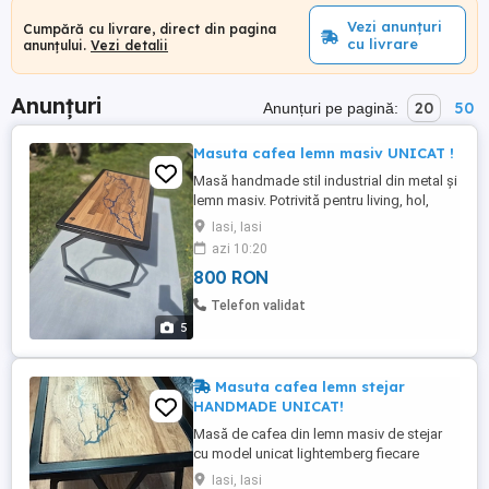
Vezi anunțuri
Cumpără cu livrare, direct din pagina
cu livrare
anunțului.
Vezi detalii
Anunțuri
20
50
Anunțuri pe pagină:
Masuta cafea lemn masiv UNICAT !
Masă handmade stil industrial din metal și
lemn masiv. Potrivită pentru living, hol,
birou sau spații moderne. Blatul este
Iasi, Iasi
realizat din lemn natural finisat manual cu
azi 10:20
ulei cerat pentru protecție și aspect
800 RON
plăcut. Cadrul metalic este sudat și vopsit
pentru rezistență și stabilitate. Dimensiuni
Telefon validat
aproximative: ...
5
Masuta cafea lemn stejar
HANDMADE UNICAT!
Masă de cafea din lemn masiv de stejar
cu model unicat lightemberg fiecare
măsuță are model unic și ireproductibil
Iasi, Iasi