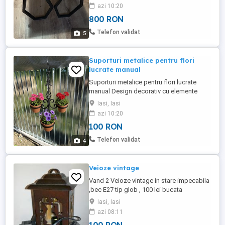
identic rama otel cu picioare hexagon
azi 10:20
vopsit negru mat . Dimensiuni: 86x46x50
800 RON
Preț 800 lei !!!
Telefon validat
5
Suporturi metalice pentru flori
lucrate manual
Suporturi metalice pentru flori lucrate
manual Design decorativ cu elemente
forjate Vopsite pentru exterior rezistent la
Iasi, Iasi
ploaie și soare Potrivite pentru grădină
azi 10:20
balcon terasă
100 RON
Telefon validat
4
Veioze vintage
Vand 2 Veioze vintage in stare impecabila
,bec E27 tip glob , 100 lei bucata
Iasi, Iasi
azi 08:11