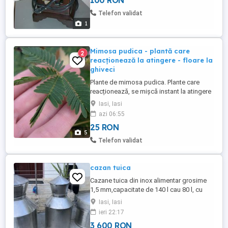
100 RON
Telefon validat
1
Mimosa pudica - plantă care
2
reacționează la atingere - floare la
ghiveci
Plante de mimosa pudica. Plante care
reacționează, se mișcă instant la atingere
(își strânge frunzele). Floare originală din
Iasi, Iasi
zona tropicală a Americii Centrale și de
azi 06:55
Sud.
25 RON
5
Telefon validat
cazan tuica
Cazane tuica din inox alimentar grosime
1,5 mm,capacitate de 140 l cau 80 l, cu
teava de legatura si serpentina de racire
Iasi, Iasi
din teava inox d 25 mm. Preturile pot fi
ieri 22:17
negociate ,Putem livra si sepatat numai
3 600 RON
cazan sau serpentina,teava de legstura.De