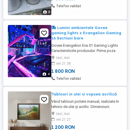
preferat este sa fie setul complet piesele
Telefon validat
fiind facute ...
3
Lumini ambientale Govee
gaming lights x Evangelion Gaming
16 Sectiuni bare
Govee Evangelion Eva 01 Gaming Lights
Caracteristicile produsului: Prima poza
este reala. Asa arata luminile aprinse in
Iasi, Iasi
functiune pe biroul meu. Ele pot fi
ieri 21:38
amplasate oriunde. Am 16 bare neon style
1 800 RON
+ 8 piese de legatura in forma de cub si
4
triunghi formate din : 2 x seturi Model:
Telefon validat
H605C (set de extensie) care ...
Tablouri in ulei si vopsea acrilică
Vând tablouri pictate manual, realizate în
tehnici de ulei și acrilic. Dimensiuni:
800x500 mm, 600x300 mm, 800x300 mm
Iasi, Iasi
Tematică: flori și peisaje Lucrări unicat,
ieri 21:27
ideale pentru decor sau cadou
1 200 RON