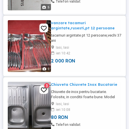
Telefon validat
adâncime cuvă ...
5
vanzare tacamuri
argintate,rusesti,pt 12 persoane
tacamuri argintate pt 12 persoane,vechi 37
ani
Iasi, Iasi
ieri 10:42
2 000 RON
1
Chiuveta Chiuvete Inox Bucatarie
3
Chiuvete de inox pentru bucatarie.
Folosite, in conditii foarte bune. Model
texturat, anticalcar, rezistenta sporita.
Iasi, Iasi
Disponibile in oras Iasi. Pret 80 lei bucata .
ieri 10:08
80 RON
Telefon validat