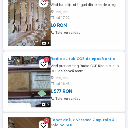
Vind furculițe și linguri din lemn de cireș.
Iasi, Iasi
ieri 17:02
10 RON
Telefon validat
1
Radio cu tub CGE de epocă antic
2
Vind pret catalog Radio CGE Radio cu tub
CGE de epocă antic
Iasi, Iasi
ieri 16:43
1 577 RON
Telefon validat
5
Tapet de lux Versace 7 mp rola 3
3
role pe SOC.