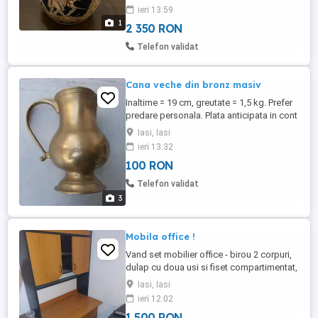
obiect rar de colectie , stare si conditie
ieri 13:59
exceptionala , 2350 ron - Accept variante
1
2 350 RON
de schimb numai in orasul Iasi - Exclusiv
pentru cunoscatori / colectionari in
Telefon validat
domeniu
Cana veche din bronz masiv
Inaltime = 19 cm, greutate = 1,5 kg. Prefer
predare personala. Plata anticipata in cont
bancar.
Iasi, Iasi
ieri 13:32
100 RON
Telefon validat
3
Mobila office !
Vand set mobilier office - birou 2 corpuri,
dulap cu doua usi si fiset compartimentat,
uzura sub 5 %, pret fix 1500 lei !!!
Iasi, Iasi
ieri 12:02
1 500 RON