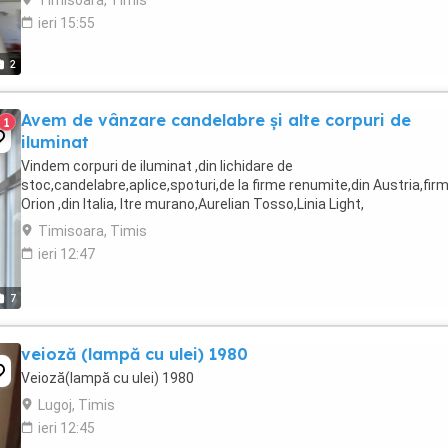
Timisoara, Timis
ieri 15:55
2
Avem de vânzare candelabre și alte corpuri de
1
iluminat
Vindem corpuri de iluminat ,din lichidare de
stoc,candelabre,aplice,spoturi,de la firme renumite,din Austria,fir
Orion ,din Italia, Itre murano,Aurelian Tosso,Linia Light,
Timisoara, Timis
ieri 12:47
7
veioză (lampă cu ulei) 1980
Veioză(lampă cu ulei) 1980
Lugoj, Timis
ieri 12:45