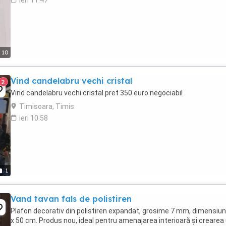
ieri 11:47
10
Vind candelabru vechi cristal
2
Vind candelabru vechi cristal pret 350 euro negociabil
Timisoara, Timis
ieri 10:58
1
Vand tavan fals de polistiren
Plafon decorativ din polistiren expandat, grosime 7 mm, dimensiun
x 50 cm. Produs nou, ideal pentru amenajarea interioară și crearea