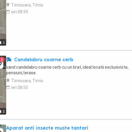
Timisoara, Timis
ieri 08:59
1
Candelabru coarne cerb
2
vand candelabru coarne cerb cu un brat, ideal locatii exclusiviste,
pensiuni,terase.
Timisoara, Timis
ieri 08:55
2
Aparat anti insecte muste tantari