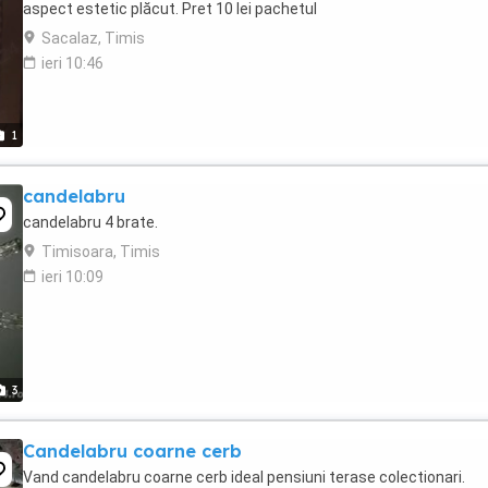
aspect estetic plăcut. Pret 10 lei pachetul
Sacalaz, Timis
ieri 10:46
1
candelabru
candelabru 4 brate.
Timisoara, Timis
ieri 10:09
3
Candelabru coarne cerb
Vand candelabru coarne cerb ideal pensiuni terase colectionari.