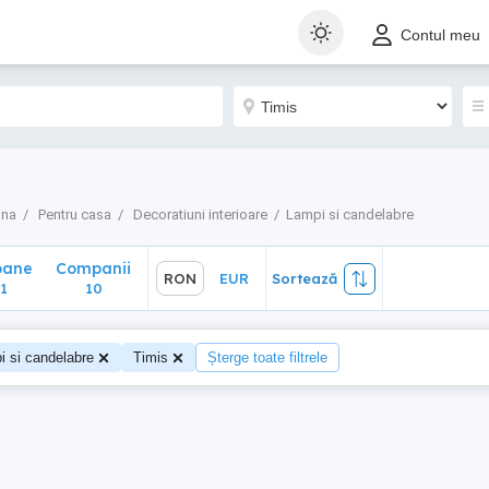
ane
Companii
RON
EUR
Sortează
Contul meu
10
ina
Pentru casa
Decoratiuni interioare
Lampi si candelabre
oane
Companii
RON
EUR
Sortează
1
10
i si candelabre
Timis
Șterge toate filtrele