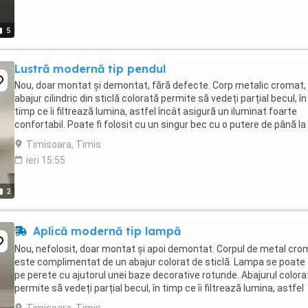
5
Lustră modernă tip pendul
Nou, doar montat și demontat, fără defecte. Corp metalic cromat,
abajur cilindric din sticlă colorată permite să vedeți parțial becul, în
timp ce îi filtrează lumina, astfel încât asigură un iluminat foarte
confortabil. Poate fi folosit cu un singur bec cu o putere de până la
60W. Tipul soclului este ...
Timisoara, Timis
ieri 15:55
2
Aplică modernă tip lampă
Nou, nefolosit, doar montat și apoi demontat. Corpul de metal cro
este complimentat de un abajur colorat de sticlă. Lampa se poate 
pe perete cu ajutorul unei baze decorative rotunde. Abajurul colora
permite să vedeți parțial becul, în timp ce îi filtrează lumina, astfel
încât asigură un iluminat ...