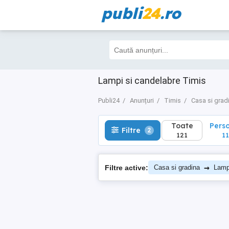
publi
24
.ro
Toate
Perso
Filtre
2
121
111
Lampi si candelabre Timis
Publi24
Anunțuri
Timis
Casa si grad
Toate
Pers
Filtre
2
121
11
→
Filtre active:
Casa si gradina
Lamp