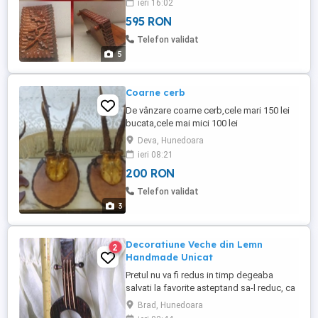
ieri 16:02
valoreaza mai mult de atat Nu trimit cu
595 RON
ramburs Care vor sa-mi vanda ori isi dau
cu parerea sau compara cu alte oferte
Telefon validat
ignor si blochez Rog nu ...
5
Coarne cerb
De vânzare coarne cerb,cele mari 150 lei
bucata,cele mai mici 100 lei
Deva, Hunedoara
ieri 08:21
200 RON
Telefon validat
3
Decoratiune Veche din Lemn
2
Handmade Unicat
Pretul nu va fi redus in timp degeaba
salvati la favorite asteptand sa-l reduc, ca
practic il urc treptat Doar 480 lei
Brad, Hunedoara
negociabil, oricum are valoare mult mai