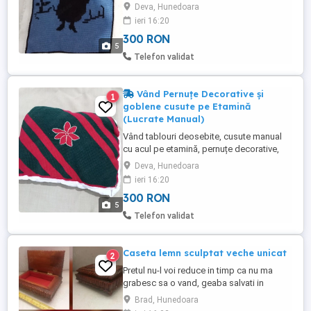
precum și alte cusături tradiționale
Deva, Hunedoara
artizanale realizate cu multă atenție la
ieri 16:20
detalii. Prețuri: Începând de la 300 lei (ușor
300 RON
negociabil). Schimburi: Accept și
5
schimburi cu electronice. Contact & Detalii
Telefon validat
Pentru mai multe ...
Vând Pernuțe Decorative și
1
goblene cusute pe Etamină
(Lucrate Manual)
Vând tablouri deosebite, cusute manual
cu acul pe etamină, pernuțe decorative,
precum și alte cusături tradiționale
Deva, Hunedoara
artizanale realizate cu multă atenție la
ieri 16:20
detalii. Prețuri: Începând de la 300 lei (ușor
300 RON
negociabil). Schimburi: Accept și
5
schimburi cu electronice. Contact & Detalii
Telefon validat
Pentru mai multe ...
Caseta lemn sculptat veche unicat
2
Pretul nu-l voi reduce in timp ca nu ma
grabesc sa o vand, geaba salvati in
favorite crezand ca-l scad, normal il cresc
Brad, Hunedoara
constant Doar 595 lei negociabil oricum