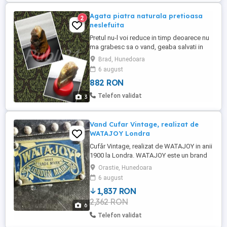
Agata piatra naturala pretioasa
2
neslefuita
Pretul nu-l voi reduce in timp deoarece nu
ma grabesc sa o vand, geaba salvati in
favorite crezand ca-l scad, normal il cresc
Brad, Hunedoara
constant Doar 882 lei negociabil oricum
6 august
valoreaza mai mult de atat Nu trimit cu
882 RON
ramburs Care vor sa-mi vanda ori isi dau
cu parerea sau compara cu alte oferte
Telefon validat
3
ignor si blochez Rog ...
Vand Cufar Vintage, realizat de
WATAJOY Londra
Cufăr Vintage, realizat de WATAJOY in anii
1900 la Londra. WATAJOY este un brand
de valize din piele de vitel. Exteriorul
Orastie, Hunedoara
carcasei este intr-o stare bună pentru
6 august
vârsta sa, conform fotofrafiei. Exteriorul
1,837 RON
valizei are balamale si închizători din
2,362 RON
alamă, lipsește cheia de blocare.
6
Dimensiunile valizei sunt: ...
Telefon validat