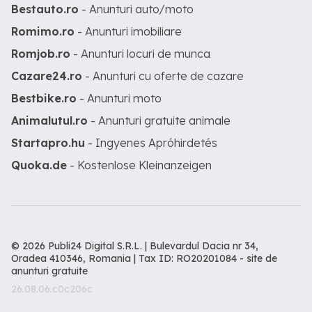
Bestauto.ro
- Anunturi auto/moto
Romimo.ro
- Anunturi imobiliare
Romjob.ro
- Anunturi locuri de munca
Cazare24.ro
- Anunturi cu oferte de cazare
Bestbike.ro
- Anunturi moto
Animalutul.ro
- Anunturi gratuite animale
Startapro.hu
- Ingyenes Apróhirdetés
Quoka.de
- Kostenlose Kleinanzeigen
© 2026 Publi24 Digital S.R.L. | Bulevardul Dacia nr 34,
Oradea 410346, Romania | Tax ID: RO20201084 -
site de
anunturi gratuite
26.08.06.c0c206c