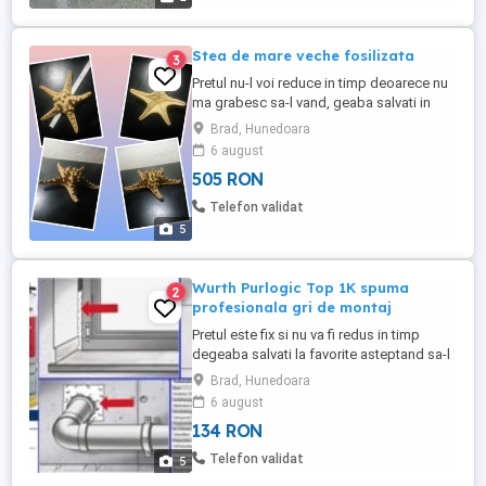
Stea de mare veche fosilizata
3
Pretul nu-l voi reduce in timp deoarece nu
ma grabesc sa-l vand, geaba salvati in
favorite crezand ca-l scad, normal il cresc
Brad, Hunedoara
constant Doar 505 lei negociabil oricum
6 august
valoreaza mai mult de atat Nu o trimit cu
505 RON
ramburs Care vor sa-mi vanda ori isi dau
cu parerea sau compara cu alte oferte
Telefon validat
ignor si blochez Rog ...
5
Wurth Purlogic Top 1K spuma
2
profesionala gri de montaj
Pretul este fix si nu va fi redus in timp
degeaba salvati la favorite asteptand sa-l
reduc, ca practic il urc treptat Doar 134 lei
Brad, Hunedoara
bucata oricum au valoare mult mai mare
6 august
de atat exact cum se vede in foto exemplu
134 RON
Dar este negociabil doar pentru toate la
pachet ce au ramas Nu trimit cu ramburs
Telefon validat
5
Nu ma grabesc ...