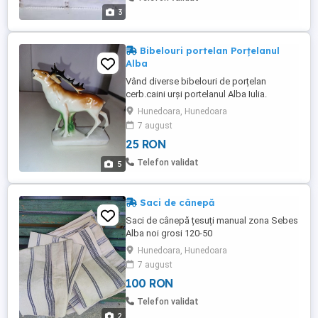
3
Bibelouri portelan Porțelanul
Alba
Vând diverse bibelouri de porțelan
cerb.caini urși portelanul Alba Iulia.
Hunedoara, Hunedoara
7 august
25 RON
Telefon validat
5
Saci de cânepă
Saci de cânepă țesuți manual zona Sebes
Alba noi grosi 120-50
Hunedoara, Hunedoara
7 august
100 RON
Telefon validat
2