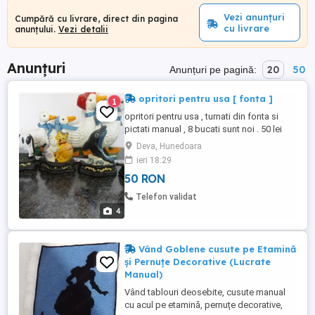
Vezi anunțuri
Cumpără cu livrare, direct din pagina
cu livrare
anunțului.
Vezi detalii
Anunțuri
20
50
Anunțuri pe pagină:
opritori pentru usa [ fonta ]
1
opritori pentru usa , turnati din fonta si
pictati manual , 8 bucati sunt noi . 50 lei
bucata la cei mici , cel mare sa dat
Deva, Hunedoara
ieri 18:29
50 RON
Telefon validat
4
Vând Goblene cusute pe Etamină
și Pernuțe Decorative (Lucrate
Manual)
Vând tablouri deosebite, cusute manual
cu acul pe etamină, pernuțe decorative,