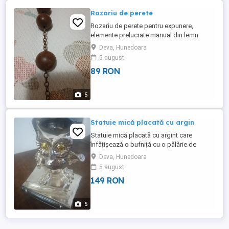
Rozariu de perete
Rozariu de perete pentru expunere,
elemente prelucrate manual din lemn
masiv dispuse pe siraguri din fier, scrie pe
Deva, Hunedoara
el "Jerusalem", probabil souvenir din Tara
5 august
Sfanta, aproximativ din anii 70, lungime
89 RON
totala 130 cm. De ridicat numai in Deva.
5
Statuie mică placată cu argin
Statuie mică placată cu argint care
înfățișează o bufniță cu o pălărie de
absolvent. Inaltime aproximativ 10 cm.
Deva, Hunedoara
Cadoul perfect pentru absolvire sau
5 august
diploma. De ridicat numai in Deva.
149 RON
5