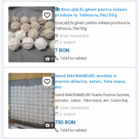
Șnur,ață,fir,ghem pentru mileuri
produse la Talmaciu,7lei/50g
Șnur,ață,fir,ghem pentru mileuri produse la
Talmaciu,7lei/50g
Brad, Hunedoara
6 august
7 RON
Telefon validat
5
Vand MACRAMEURI modele si
marimi diferite, seturi, fete masa,
etc
Vand MACRAMEURI foarte frumos lucrate,
unicate , seturi , fete masa, erc. Culori bej
sau asortate. pret diferit pentru fiecare in
Deva, Hunedoara
parte. contact: , Whats App.
6 august
750 RON
5
Telefon validat