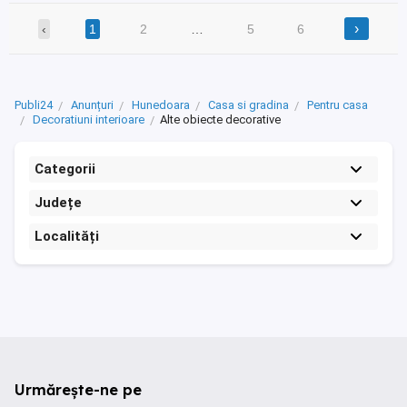
›
‹
1
2
…
5
6
Publi24
Anunțuri
Hunedoara
Casa si gradina
Pentru casa
Decoratiuni interioare
Alte obiecte decorative
Categorii
Județe
Localități
Urmărește-ne pe