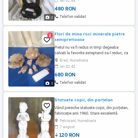
ieri 02:44
mare de atat ca nu se mai fabrica asa
480 RON
ceva Nu ma grabesc sa o vand deoarece
este bine pusa la conservare Ignor si ia
Telefon validat
1
instant block cei care vor ...
Flori de mina roci minerale pietre
2
semipretioase
Pretul nu va fi redus in timp degeaba
salvati la favorite asteptand sa-l reduc, ca
practic il urc treptat Doar 680 lei
Brad, Hunedoara
negociabil toate la pachet, oricum au
ieri 02:42
valoare mult mai mare Nu le dau separat
680 RON
Nu le trimit cu ramburs Nu ma grabesc sa
le vand deoarece sunt bine pusa la
Telefon validat
1
conservare Rog nu mai deranjati ...
Statuete copii, din porțelan
Vând pereche statuete copii, din porțelan,
fabricație anii 1960. Stare excelentă.
Înălțime = 9 cm. Preț nenegociabil.
Petrosani, Hunedoara
Recomand preluarea personală, deoarece
7 august
nu îmi asum nici un fel de răspundere
120 RON
pentru integritatea obiectului trimis prin