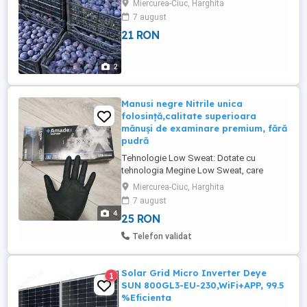
Miercurea-Ciuc, Harghita
szalitom preț 2 lei
7 august
21 RON
2
Manusi negre Nitrile unica
folosință,calitate superioara
mănuși de examinare premium, fără
pudră
Tehnologie Low Sweat: Dotate cu
tehnologia Megine Low Sweat, care
reduce transpirația mâinilor în timpul
Miercurea-Ciuc, Harghita
utilizării prelungite.Grosime și rezistență:
7 august
Au o grosime considerabilă (aproximativ 6
4
25 RON
mil 0.15 mm), oferind o protecție
excelentă împotriva perforărilor și
Telefon validat
substanțelor chimice.Textură completă: ...
Solar Grid Micro Inverter Deye
1
SUN 800GL3-EU-230,WiFi+APP, 99.5
%Eficienta