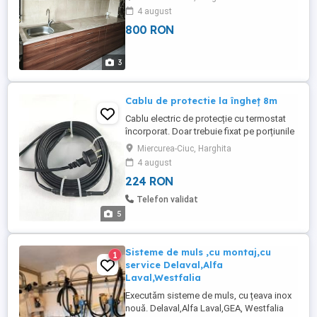
4 august
800 RON
3
Cablu de protectie la îngheț 8m
Cablu electric de protecție cu termostat
încorporat. Doar trebuie fixat pe porțiunile
de țeavă, robineți expuse pericolului
Miercurea-Ciuc, Harghita
înghețării și alimentat de la priză.
4 august
Termostatul încorporat va avea grijă ca să
224 RON
funcționeze doar atunci, cănd este
necesar. Nu trebuie să goliți robinetul de
Telefon validat
grădină atunci, când ...
5
Sisteme de muls ,cu montaj,cu
1
service Delaval,Alfa
Laval,Westfalia
Executăm sisteme de muls, cu țeava inox
nouă. Delaval,Alfa Laval,GEA, Westfalia