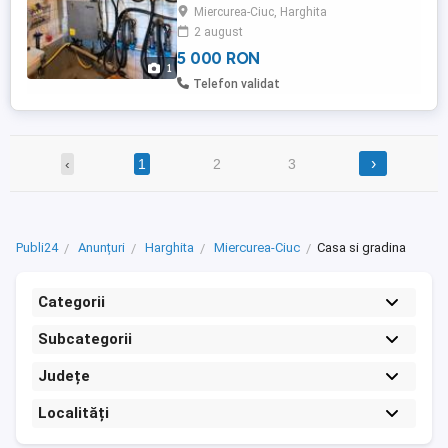
Miercurea-Ciuc, Harghita
2 august
5 000 RON
1
Telefon validat
›
‹
1
2
3
Publi24
Anunțuri
Harghita
Miercurea-Ciuc
Casa si gradina
Categorii
Subcategorii
Județe
Localități