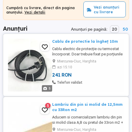
Vezi anunțuri
Cumpără cu livrare, direct din pagina
cu livrare
anunțului.
Vezi detalii
Anunțuri
20
50
Anunțuri pe pagină:
Cablu de protectie la îngheț 10m
Cablu electric de protecție cu termostat
încorporat. Doar trebuie fixat pe porțiunile
de țeavă, robineți expuse pericolului
Miercurea-Ciuc, Harghita
înghețării și alimentat de la priză.
azi 15:10
Termostatul încorporat va avea grijă ca să
241 RON
funcționeze doar atunci, cănd este
necesar. Nu trebuie să goliți robinetul de
Telefon validat
grădină atunci, când ...
5
Lambriu din pin si molid de 12,5mm
5
cu 33Ron m2
Aducem si comercializam lambriu din pin
si molid clasa A,B cu pretul de 33ron m2 +
TVA , cantitate minima 1 TIR , pentru
Miercurea-Ciuc, Harghita