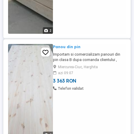
2
Panou din pin
Importam si comercializam panouri din
pin clasa B dupa comanda clientului ,
cantitate minima 1 TIR 50m3
Miercurea-Ciuc, Harghita
azi 09:07
3 363 RON
Telefon validat