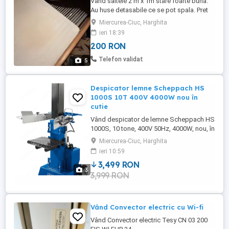
Vand saltele 2 m x 1m stare foarte buna.
Au huse detasabile ce se pot spala. Pret
pe bucata.
Miercurea-Ciuc, Harghita
ieri 18:39
200 RON
Telefon validat
5
Despicator lemne Scheppach HS
1000S 10T 400V 4000W nou în
cutie
Vând despicator de lemne Scheppach HS
1000S, 10 tone, 400V 50Hz, 4000W, nou, în
cutie și nefolosit. Model vertical, foarte
Miercurea-Ciuc, Harghita
solid, potrivit pentru utilizare serioasă cu
ieri 10:59
lungime maximă buștean: 107 cm
3,499 RON
Specificații produs: Brand: Scheppach.
3
3,999 RON
Model: HS 1000S. Tip: despicator de
lemne vertical. Forță de ...
Vând Convector electric cu Wi-fi
Vând Convector electric Tesy CN 03 200