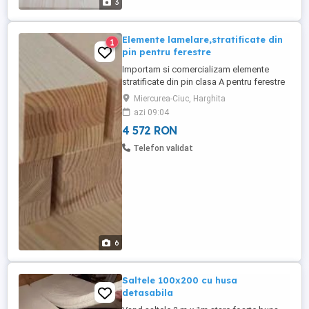
3
Elemente lamelare,stratificate din
1
pin pentru ferestre
Importam si comercializam elemente
stratificate din pin clasa A pentru ferestre
72 x 86 x 6000mm , cantitate minima 1 TIR
Miercurea-Ciuc, Harghita
, pret 870euro m3 + TVA
azi 09:04
4 572 RON
Telefon validat
6
Saltele 100x200 cu husa
detasabila