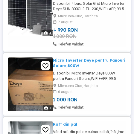
Disponibil 4 buc. Solar Grid Micro Inverter
Deye SUN 800GL3-EU-230,WiFi+APP, 99.5
%Eficienta, la doar un preti de 990ron(Se
Miercurea-Ciuc, Harghita
negociaza la mai multe produse ).Produse
7 august
sunt noi,în ambalajul original, cu toate
990 RON
accesoriile, nici măcar nu au fost
4
1,000 RON
deschise.Prețul de piață este în jur de
1600 de lei.Garantie ...
Telefon validat
Micro Inverter Deye pentru Panouri
Solare,800W
Disponibil Micro Inverter Deye 800W
pentru Panouri Solare,WiFi+APP, 99.5
%Eficienta. Produse sunt noi,în ambalajul
Miercurea-Ciuc, Harghita
original, cu toate accesoriile, nici măcar nu
6 august
au fost deschise.Prețul de piață este în jur
1 000 RON
de 1500 de lei. Atașez câteva poze pe
care le-am descărcat ca să vedeți despre
Telefon validat
1
ce vorbesc. Trimit ...
Raft din pal
Vând raft din pal de culoare albă, înălțime