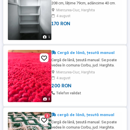
208 cm, lățime 79cm, adâncime 40 cm.
Miercurea-Ciuc, Harghita
4 august
170 RON
1
Cergă de lână, țesută manual
Cergă de lână, țesută manual. Se poate
vedea în comuna Corbu, jud. Harghita.
Dimensiuni aproximative: 448x80 cm. Preț
Miercurea-Ciuc, Harghita
200 lei
4 august
200 RON
Telefon validat
3
cergă de lână, țesută manual
3
Cergă de lână, țesută manual. Se poate
vedea în comuna Corbu, jud. Harghita.