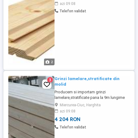
detalii va rugam sa ne contactati.
azi 09:08
Telefon validat
2
Grinzi lamelare,stratificate din
3
molid
Producem si importam grinzi
lamelare,stratificate pana la 9m lungime
pentru structuri de case si pentru structuri
Miercurea-Ciuc, Harghita
de acoperisuri
azi 09:08
4 204 RON
Telefon validat