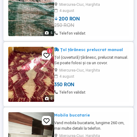
Dimensiuni aproximative: 214x170 cm. Preț
Miercurea-Ciuc, Harghita
200 lei
4 august
200 RON
250 RON
5
Telefon validat
Țol țărănesc prelucrat manual
1
Țol (cuvertură) țărănesc, prelucrat manual.
Se poate folosi și ca un covor.
Dimensiuni:166 x 205 cm. Preț 350 lei.
Miercurea-Ciuc, Harghita
4 august
350 RON
Telefon validat
5
Mobila bucatarie
Vand mobila bucatarie, lungime 260 cm,
mai multe detalii la telefon.
Miercurea-Ciuc, Harghita