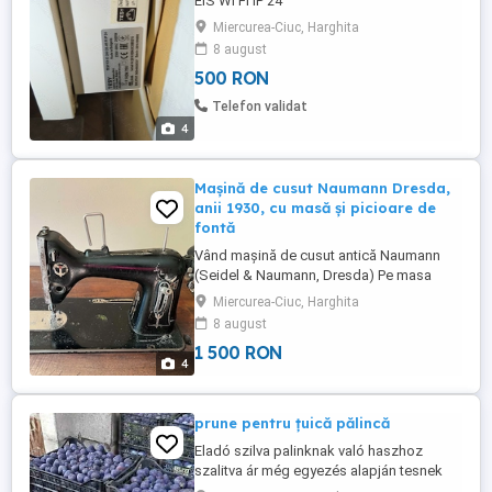
EIS WI FI IP 24
Miercurea-Ciuc, Harghita
8 august
500 RON
Telefon validat
4
Mașină de cusut Naumann Dresda,
anii 1930, cu masă și picioare de
fontă
Vând mașină de cusut antică Naumann
(Seidel & Naumann, Dresda) Pe masa
originală din lemn, cu picioare din fontă și
Miercurea-Ciuc, Harghita
acționare la pedală. Serie: 3 623 866
8 august
fabricată în a doua jumătate a anilor '30,
1 500 RON
deci o piesă de aproximativ 85-90 de ani.
4
Stare: mașina este funcțională. Singurul
lucru care trebuie ...
prune pentru țuică pălincă
Eladó szilva palinknak való haszhoz
szalitva ár még egyezés alapján tesnek
hívni Friss, érett, zamatos szilva bár hova