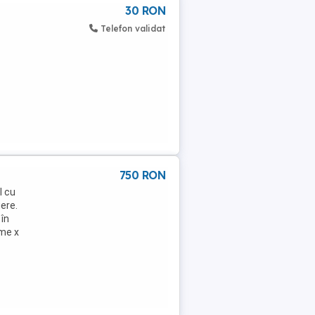
30 RON
Telefon validat
750 RON
l cu
gere.
 în
ime x