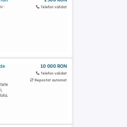
u -
Telefon validat
n
 de
10 000 RON
Telefon validat
Repostat automat
ptate
i,
ului,