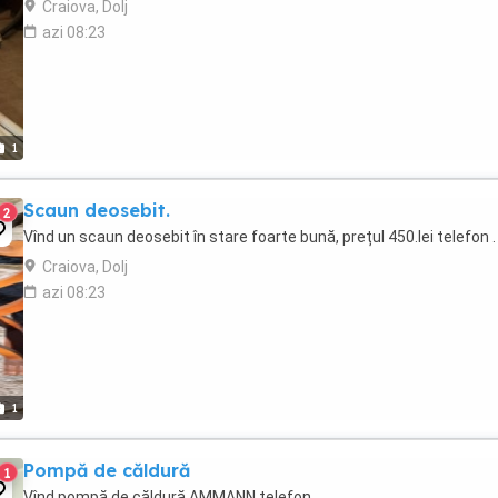
Craiova, Dolj
azi 08:23
1
Scaun deosebit.
2
Vînd un scaun deosebit în stare foarte bună, prețul 450.lei telefon .
Craiova, Dolj
azi 08:23
1
Pompă de căldură
1
Vînd pompă de căldură AMMANN telefon