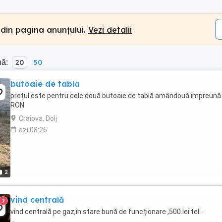
 din pagina anunțului.
Vezi detalii
nă:
20
50
butoaie de tabla
prețul este pentru cele două butoaie de tablă amândouă împreună
RON
Craiova, Dolj
azi 08:26
2
vînd centrală
7
vînd centrală pe gaz,în stare bună de funcționare ,500.lei.tel. .