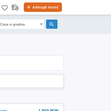
Adaugă anunț
oman
1 500 RON