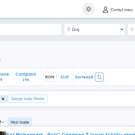
ane
Companii
RON
EUR
Sortează
Contul meu
196
a
oane
Companii
RON
EUR
Sortează
9
196
j
Șterge toate filtrele
e
–
Vezi toate
Set Mobexpert ,,Polo" Canapea 3 locuri,fotoliu,ot