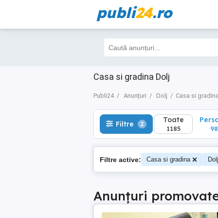
publi
24
.ro
Toate
Perso
Filtre
2
1185
989
Casa si gradina Dolj
Publi24
Anunțuri
Dolj
Casa si gradin
Toate
Pers
Filtre
2
1185
98
Filtre active:
Casa si gradina
Dol
Anunțuri promovat