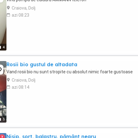
Craiova, Dolj
azi 08:23
4
Rosii bio gustul de altadata
Vand rosii bio nu sunt stropite cu absolut nimic foarte gustoase
Craiova, Dolj
azi 08:14
5
Nisip, sort, balastru, pământ negru
7