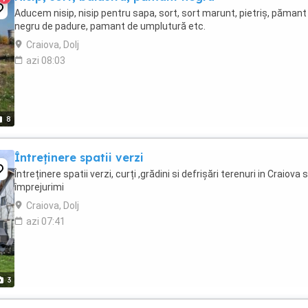
Aducem nisip, nisip pentru sapa, sort, sort marunt, pietriș, pămant
negru de padure, pamant de umplutură etc.
Craiova, Dolj
azi 08:03
8
Întreținere spatii verzi
Întreținere spatii verzi, curți ,grădini si defrișări terenuri in Craiova s
împrejurimi
Craiova, Dolj
azi 07:41
3