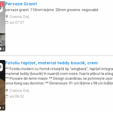
Pervaze Granit
2
pervaze granit. 110mm lațime. 20mm grosime. negociabil
Craiova, Dolj
azi 07:37
3
Fotoliu tapițat, material teddy bouclé, crem
** Fotoliu modern cu formă rotunjită tip "wingback", tapițat integra
material teddy (bouclé) în nuanță crem ivoire, foarte plăcut la atin
** Picioare din lemn masiv. ** Design scandinav, se potrivește ușor
orice living sau dormitor. ** Dimensiuni: 91 cm lățime x 98 cm înălț
88 cm ...
Craiova, Dolj
azi 06:52
5