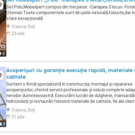
Set Polo,Mobexpert compus din trei piese: -Canapea 3 locuri -Fotoli
Otoman Toate componentele sunt din piele naturală,folosite,dar î
stare excepțională
Craiova, Dolj
23 iulie
5
Acoperișuri cu garanție execuție rapidă, materiale
calitate
Suntem o firmă specializată în construcția, montajul și repararea
acoperișurilor, oferind servicii profesionale și soluții complete ada
nevoilor dumneavoastră. Executăm lucrări de dulgherie, mansardăr
hidroizolații și restaurări folosind materiale de calitate, fie ale client
fie furnizate ...
Craiova, Dolj
31 iulie
3