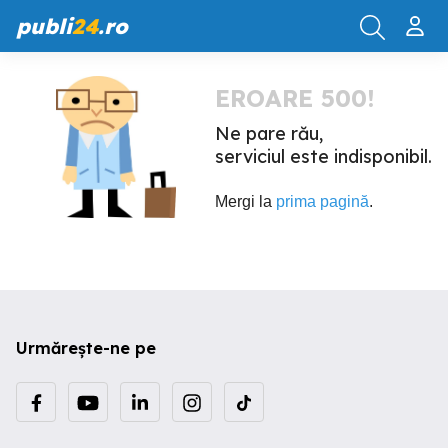
publi
24
.ro
EROARE 500!
Ne pare rău,
serviciul este indisponibil.
Mergi la
prima pagină
.
Urmărește-ne pe