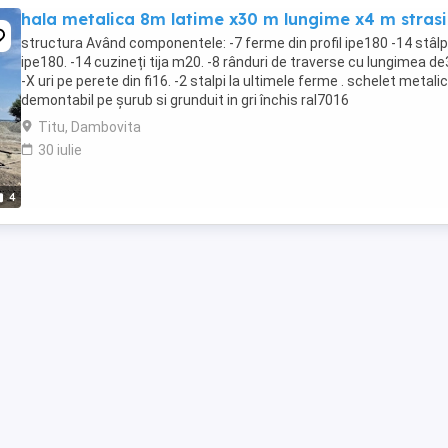
hala metalica 8m latime x30 m lungime x4 m stras
structura Având componentele: -7 ferme din profil ipe180 -14 stâlpi
ipe180. -14 cuzineți tija m20. -8 rânduri de traverse cu lungimea d
-X uri pe perete din fi16. -2 stalpi la ultimele ferme . schelet metalic
demontabil pe șurub si grunduit in gri închis ral7016
Titu, Dambovita
30 iulie
4