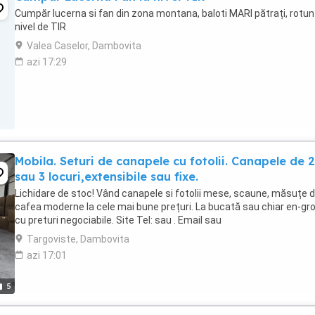
Cumpăr lucerna si fan din zona montana, baloti MARI pătrați, rotunz
nivel de TIR
Valea Caselor, Dambovita
azi 17:29
Mobila. Seturi de canapele cu fotolii. Canapele de 2
sau 3 locuri,extensibile sau fixe.
Lichidare de stoc! Vând canapele si fotolii mese, scaune, măsuțe 
cafea moderne la cele mai bune prețuri. La bucată sau chiar en-gro
cu preturi negociabile. Site Tel: sau . Email sau
Targoviste, Dambovita
azi 17:01
5