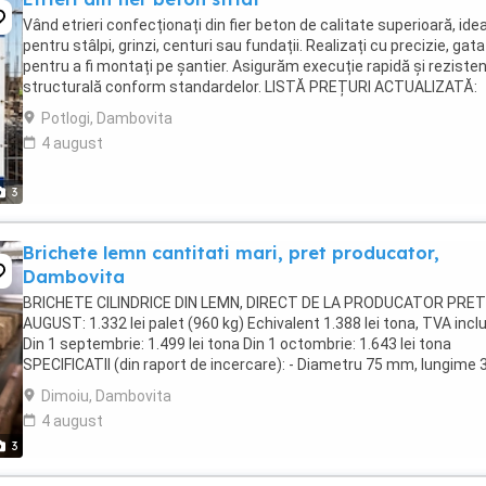
Vând etrieri confecționați din fier beton de calitate superioară, idea
pentru stâlpi, grinzi, centuri sau fundații. Realizați cu precizie, gata
pentru a fi montați pe șantier. Asigurăm execuție rapidă și reziste
structurală conform standardelor. LISTĂ PREȚURI ACTUALIZATĂ:
Etrieri Fier beton ...
Potlogi, Dambovita
4 august
3
Brichete lemn cantitati mari, pret producator,
Dambovita
BRICHETE CILINDRICE DIN LEMN, DIRECT DE LA PRODUCATOR PRET
AUGUST: 1.332 lei palet (960 kg) Echivalent 1.388 lei tona, TVA incl
Din 1 septembrie: 1.499 lei tona Din 1 octombrie: 1.643 lei tona
SPECIFICATII (din raport de incercare): - Diametru 75 mm, lungime 
340 mm - Putere calorica superioara ...
Dimoiu, Dambovita
4 august
3