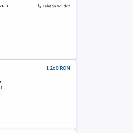
i, la
Telefon validat
1 260 RON
de
s,