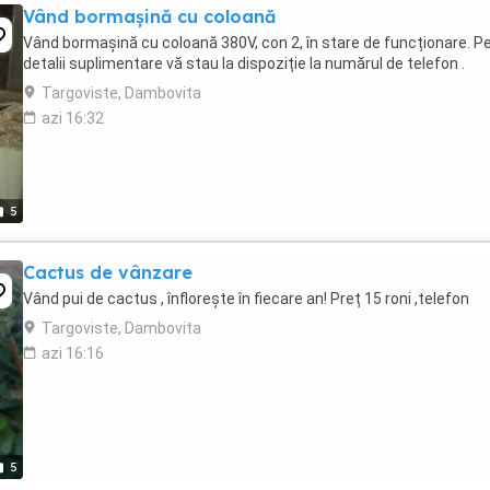
Vând bormașină cu coloană
Vând bormașină cu coloană 380V, con 2, în stare de funcționare. P
detalii suplimentare vă stau la dispoziție la numărul de telefon .
Targoviste, Dambovita
azi 16:32
5
Cactus de vânzare
Vând pui de cactus , înflorește în fiecare an! Preț 15 roni ,telefon
Targoviste, Dambovita
azi 16:16
5