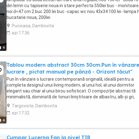
din lemn cu tapiserie noua in stare perfecta 550lei buc - monitoare
noi d=47 cm 2 buc 200 lei buc -capac wc nou 43x34 100 lei -lampa h
bucatarie noua, 200lei
Pucioasa, Dambovita
azi 17:36
4
Tablou modern abstract 30cm 30cm.Pun în vânzare
lucrare , pictat manual pe pânză - Orizont tăcut"
Pun în vânzare o lucrare contemporană originală, ideală pentru a
completa designul unui living modern, al unui hol, al unui dormitor
elegant sau chiar al unui birou sofisticat. O compoziție abstractă
minimalistă, dominată de tonuri liniștitoare de albastru, alb și gri,
completată cu accente calde de ...
Targoviste, Dambovita
azi 17:32
4
Cumpar Lucerna Fan la nivel TIR