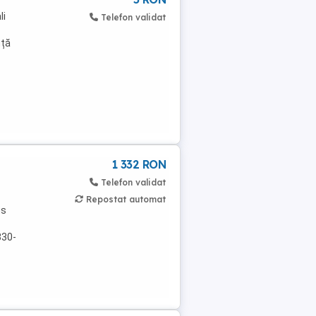
li
Telefon validat
nță
1 332 RON
Telefon validat
Repostat automat
us
330-