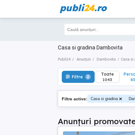
publi
24
.ro
Toate
Perso
Filtre
2
1043
835
Casa si gradina Dambovita
Publi24
Anunțuri
Dambovita
Casa si
Toate
Pers
Filtre
2
1043
83
Filtre active:
Casa si gradina
Dam
Anunțuri promovat