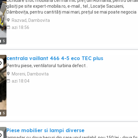
Lichidare stoc mobila la cel mai mic preț din România, pentru detali
găsiți pe site expert-mobila.ro, e-mail , tel , Locație Sacuieni,
Dâmbovița, pentru cantități mai mari, prețul se mai poate negocia
Razvad, Dambovita
azi 18:56
5
centrala vaillant 466 4-5 eco TEC plus
Pentru piese, ventilatorul turbina defect .
Moreni, Dambovita
azi 18:04
5
Piese mobilier si lampi diverse
lampadar cu doua becuri din care unul reglabil, nou 150 lei - doua fot