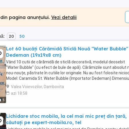
 din pagina anunțului.
Vezi detalii
nă:
20
50
Lot 60 bucăți Cărămidă Sticlă Nouă "Water Bubble"
Dedeman (19x19x8 cm)
Vând 10 cutii de cărămidă de sticlă decorativă, modelul deosebit
"Water Bubble" (cu efect de bule de apă). Cărămizile sunt absolut n
nou-nouțe, păstrate în cutiile lor originale. Nu au fost folosite nicio
Model: Caramida St. Water Bubble (Importator Dedeman) Dimensiu
bucată: 190 mm x 190 mm ...
Valea Voievozilor, Dambovita
azi 18:58
5
Lichidare stoc mobila, la cel mai mic preț din țară,
căutați pe expert-mobila.ro, tel