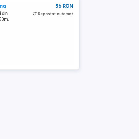
ina
56 RON
 din
Repostat automat
e30m.