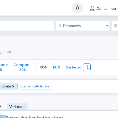
ane
Companii
RON
EUR
Sortează
Contul meu
208
 gradina
oane
Companii
RON
EUR
Sortează
5
208
bovita
Șterge toate filtrele
e
–
Vezi toate
Etrieri din fier beton striat