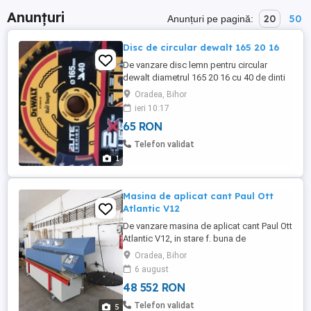
Anunțuri
20
50
Anunțuri pe pagină:
Disc de circular dewalt 165 20 16
De vanzare disc lemn pentru circular
dewalt diametrul 165 20 16 cu 40 de dinti
Oradea, Bihor
ieri 10:17
65 RON
Telefon validat
1
Masina de aplicat cant Paul Ott
Atlantic V12
De vanzare masina de aplicat cant Paul Ott
Atlantic V12, in stare f. buna de
functionare, productie Austria. -an fabr.
Oradea, Bihor
1997 - grosime cant ABS PVC: 0,4 - 3 mm -
6 august
grosime placa: 8 - 42 mm Unitate de lipire
48 552 RON
cu adeziv granule, ferăstraie pentru tăiere
la capete (retezare), agregat de frezare la
Telefon validat
5