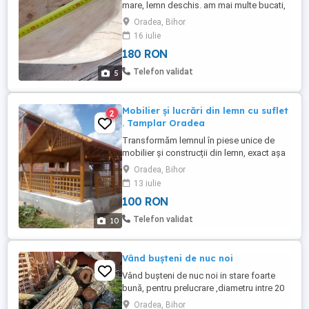
mare, lemn deschis. am mai multe bucati,
mai mici si mai mari.
Oradea, Bihor
16 iulie
180 RON
Telefon validat
5
Mobilier și lucrări din lemn cu suflet
2
. Tamplar Oradea
Transformăm lemnul în piese unice de
mobilier și construcții din lemn, exact așa
cum ți le imaginezi. Fiecare proiect este
Oradea, Bihor
realizat cu grijă, atenție la detalii și
13 iulie
pasiune pentru lucrul bine făcut. Ce îți
100 RON
oferim: Mobilier la comandă din lemn
masiv sau PAL Design personalizat și
Telefon validat
10
execuție completă Recondiționare ...
Vând bușteni de nuc noi
Vând bușteni de nuc noi in stare foarte
bună, pentru prelucrare ,diametru intre 20
si 35 cm. Aproximativ 1 metru stern.
Oradea, Bihor