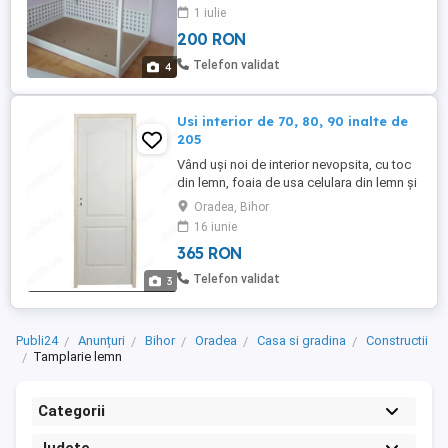
stilului fiecărui client. Oferim, de
1 iulie
asemenea: Recondiționare și reparații
200 RON
mobilier Garduri, scări interioare și
exterioare, foișoare de grădină Jucării din
Telefon validat
4
lemn sigure, creative ...
Usi interior de 70, 80, 90 inalte de
205
Vând uși noi de interior nevopsita, cu toc
din lemn, foaia de usa celulara din lemn și
mdf , cu lățimi de 68 cm, 78 cm, și 88 cm,
Oradea, Bihor
iar înălțimea de 205 cm. Usile sunt
16 iunie
reversibile, se pot monta cu deschidere
365 RON
stânga sau dreapta. Au balamalele și
broasca cu cheie incluse
Telefon validat
3
Publi24
Anunțuri
Bihor
Oradea
Casa si gradina
Constructii
Tamplarie lemn
Categorii