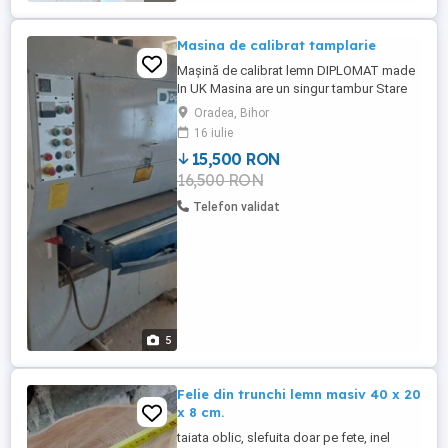
Masina de calibrat tamplarie
Mașină de calibrat lemn DIPLOMAT made
In UK Masina are un singur tambur Stare
perfectă de functionare Lătime banda 950
Oradea, Bihor
mm PRET 15500 lei Mai multe informații la
16 iulie
telefon.
15,500 RON
16,500 RON
Telefon validat
5
Felie din trunchi lemn masiv 40 x 20
x 8 cm.
taiata oblic, slefuita doar pe fete, inel