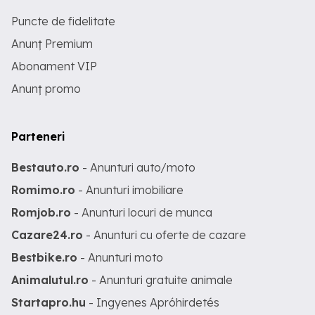
Puncte de fidelitate
Anunț Premium
Abonament VIP
Anunț promo
Parteneri
Bestauto.ro
- Anunturi auto/moto
Romimo.ro
- Anunturi imobiliare
Romjob.ro
- Anunturi locuri de munca
Cazare24.ro
- Anunturi cu oferte de cazare
Bestbike.ro
- Anunturi moto
Animalutul.ro
- Anunturi gratuite animale
Startapro.hu
- Ingyenes Apróhirdetés