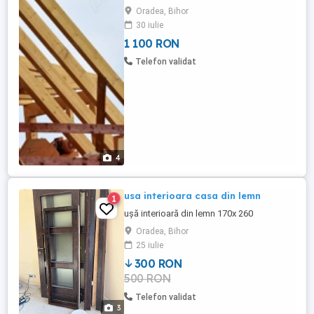
dumneavoastra scandura, dulapi, frize,
Oradea, Bihor
rigle, grinzi la toate dimensiunile din stoc
30 iulie
si la comanda. Depozit la intrarea in
1 100 RON
Sanmartin dinspre Oradea pe partea
stanga [langa Pensiunea Sanmartin ).
Telefon validat
Preturi de producator. Pentru ...
4
usa interioara casa din lemn
1
ușă interioară din lemn 170x 260
Oradea, Bihor
25 iulie
300 RON
500 RON
Telefon validat
3