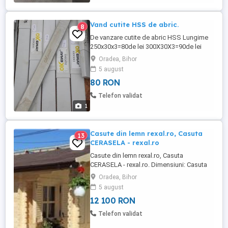
nivel, agregat ...
Vand cutite HSS de abric.
8
De vanzare cutite de abric HSS Lungime
250x30x3=80de lei 300X30X3=90de lei
350x30x3=100 de lei 400x30x3=110 de lei
Oradea, Bihor
500x30x3=130 lei 600x30x3=160 lei Setul
5 august
contine 3 bucati
80 RON
Telefon validat
1
Casute din lemn rexal.ro, Casuta
13
CERASELA - rexal.ro
Casute din lemn rexal.ro, Casuta
CERASELA - rexal.ro. Dimensiuni: Casuta
3,00m x 2,80m 28mm cu pardosea. Terasa
Oradea, Bihor
3,00m X 1.20m cu dusumele tip deck si
5 august
cadru de grinzi. Material utilizat: brad
12 100 RON
(molid). Sistem constructiv: elemente
portante de perete grosime 28mm, frezate
Telefon validat
pe lungime (nut si feder) si ...