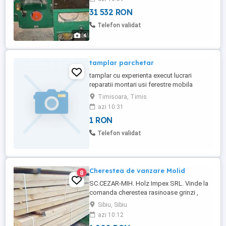
buna!
31 532 RON
Telefon validat
4
tamplar parchetar
tamplar cu experienta execut lucrari
reparatii montari usi ferestre mobila
lambriu parchet capitonez usi etc tel
Timisoara, Timis
azi 10:31
1 RON
Telefon validat
Cherestea de vanzare Molid
8
SC.CEZAR-MIH. Holz Impex SRL. Vinde la
comanda cherestea rasinoase grinzi ,
caferi ,scandura, fostena, LATI orice
Sibiu, Sibiu
dimensiuni pentru constructii, de
azi 10:12
asemenea COMERCIALIZAM cherestea