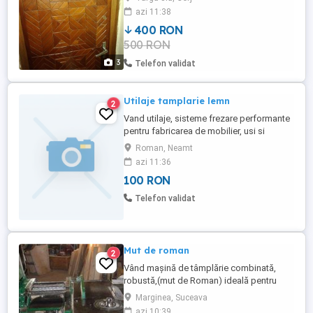
azi 11:38
400 RON
500 RON
3
Telefon validat
Utilaje tamplarie lemn
2
Vand utilaje, sisteme frezare performante
pentru fabricarea de mobilier, usi si
ferestre cu geam termopan din lemn
Roman, Neamt
stratificat, usi de interior sau inchiriez
azi 11:36
impreuna cu spatiul utilat in suprafata de
100 RON
1200 mp. In localitatea Sagna jud. Neamt
Telefon validat
Mut de roman
2
Vând mașină de tâmplărie combinată,
robustă,(mut de Roman) ideală pentru
atelier de tâmplărie sau uz gospodăresc
Marginea, Suceava
si slaif cu masa de 3 m in stare foarte
azi 10:39