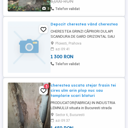
6,000 RON
1
Telefon validat
Depozit cherestea vând cherestea
CHERESTEA GRINZI CĂPRIORI DULAPI
SCANDURA DE GARD ORIZONTAL SAU
VERTICAL SIPCA TABLĂ LINDAB LAMBRIU
Ploiesti, Prahova
DUȘUMEA LEAGĂN BALDACHIN MESE ȘI
azi 09:41
BĂNCI DE CURTE DE LEMN
1 300 RON
Telefon validat
cherestea uscata stejar frasin tei
3
cires ulm arin plop nuc sau
tamplarie scari blaturi
PRODUCATOR(FABRICA) IN INDUSTRIA
LEMNULUI situata in Bucuresti strada
Preciziei 40 Militari sector 6 site
Sector 6, Bucuresti
baldakke.ro Pret cherestea de tei
azi 09:37
incepand cu 1450 lei m.c Comercializam