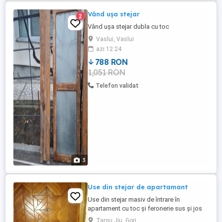
Vând ușa stejar
2
Vând ușa stejar dubla cu toc
Vaslui, Vaslui
azi 12:24
788 RON
1,051 RON
Telefon validat
3
Use din stejar de apartamant
Use din stejar masiv de întrare în
apartament cu toc și feronerie sus și jos
.Culoare stejar lăcuit.
Targu Jiu, Gorj