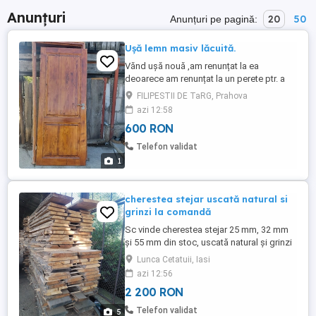
Anunțuri
20
50
Anunțuri pe pagină:
Ușă lemn masiv lăcuită.
Vănd ușă nouă ,am renunțat la ea
deoarece am renunțat la un perete ptr. a
face un salon.Pentru detalii suplimentare
FILIPESTII DE TaRG, Prahova
sunați.
azi 12:58
600 RON
Telefon validat
1
cherestea stejar uscată natural si
grinzi la comandă
Sc vinde cherestea stejar 25 mm, 32 mm
și 55 mm din stoc, uscată natural și grinzi
la comanda
Lunca Cetatuii, Iasi
azi 12:56
2 200 RON
Telefon validat
5