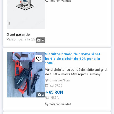
Telefon validat
(lemn, MDF, PAL). Realizarea ...
4
Slefuitor banda de 1050w si set
hartie de slefuit de 40k pana la
150k
Vând șlefuitor cu bandă de hârtie șmirghel
de 1050 W marca My Project Germany
nefolosit, nou. Set hârtie de șlefuit pentru
Cisnadie, Sibiu
bandă începând de la 40k,
azi 09:00
60k,80k,120k,2x150k.
85 RON
2
95 RON
Telefon validat