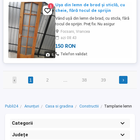
Ușa din lemn de brad și sticlă, cu
1
cheie, fără tocul de sprijin
Vând ușă din lemn de brad, cu sticla, fără
tocul de sprijin. Preț fix. Nu asigur
transportul.
Focsani, Vrancea
azi 08:43
150 RON
Telefon validat
5
›
‹
1
2
…
38
39
Publi24
Anunțuri
Casa si gradina
Constructii
Tamplarie lemn
Categorii
Județe