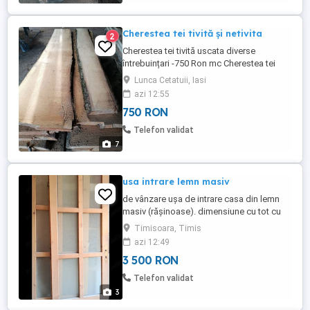
Cherestea tei tivită și netivita
2
Cherestea tei tivită uscata diverse
întrebuințari -750 Ron mc Cherestea tei
verde netivita cls A -1300 Ron mc CLS B -
Lunca Cetatuii, Iasi
1150 Ron mc CLS Abc -1000 Ron mc
azi 12:55
Grosime 27, 35, 55 ,77 mm Avem stoc și
750 RON
de cherestea - frasin ...
Telefon validat
7
usa intrare lemn masiv
de vânzare ușa de intrare casa din lemn
masiv (rășinoase). dimensiune cu tot cu
toc aprox 164 215 cm. ușa este dubla,
Timisoara, Timis
partea exterioara lemn plin, parte
azi 12:49
interioara cu ochiuri de sticla. necesita
3 500 RON
reîmprospătare strat le lac. ideala pentru
intrare in casa sau ieșire spre o terasa
Telefon validat
deschisa.
3