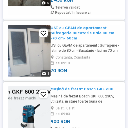
1 450 RON
cherestele uscate stejar, frasin, tei, cires
5
,paltin, nuc,plop,ulm, arin Executam la
Telefon validat
comanda elemente de
Repostat în fiecare zi
scari(trepte,contratrepte) ...
USI cu GEAM de apartament
Sufragerie Bucatarie Baie 80 cm
-70 cm- 60cm
USI cu GEAM de apartament : Sufragerie -
latime de 80 cm- Bucatarie - latime 70 cm
si Baie - latime 60 cm . Toate au geamuri
Constanta, Constanta
azi 09:13
70 RON
1
Mașină de frezat Bosch GKF 600
Mașină de frezat Bosch GKF 600 230V,
utilizată, în stare foarte bună de
funcționare. ( ca nou ) Garanție valabilă
Galati, Galati
până la 15.04.2027. Freze deget incluse (
azi 09:03
una pentru lemn una pentru metal ) =
900 RON
bonus real probă la fața locului Ce poți
face cu această unealtă? Frezare precisă