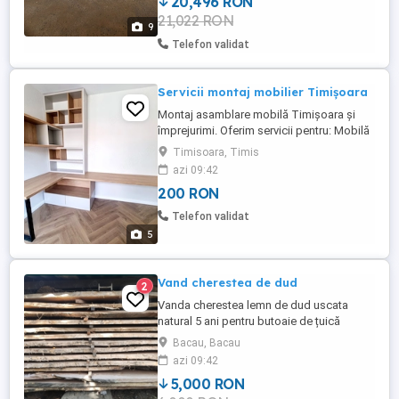
20,496 RON
200mm,transversala 150mm Turație
21,022 RON
5000rot min,diametru Găurire 5-20mm
9
electromotor trifazic 4kw MUT400 FC
Telefon validat
Frezare ...
Servicii montaj mobilier Timișoara
Montaj asamblare mobilă Timișoara și
împrejurimi. Oferim servicii pentru: Mobilă
IKEA, JYSK, Dedeman, Momax, Leroy
Timisoara, Timis
Merlin sau oricare alt mobilier Dulapuri,
azi 09:42
paturi, birouri, bucătării Montaj corect și
200 RON
curat Experiență practică în domeniu 10+
ani Seriozitate și respect pentru program
Telefon validat
...
5
Vand cherestea de dud
2
Vanda cherestea lemn de dud uscata
natural 5 ani pentru butoaie de țuică
ideale, mobila,instrumente muzicale,
Bacau, Bacau
model deosebit tăiată la grosime 32mm-
azi 09:42
40mm lungime 1.80m 2.20m,lățimi 20-
5,000 RON
50cm Pret 5000lei.