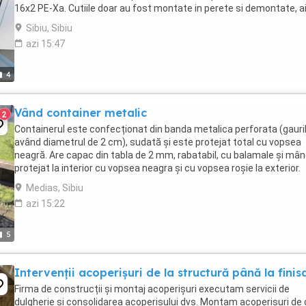
16x2 PE-Xa. Cutiile doar au fost montate in perete si demontate, a
fost subdimensionate ...
Sibiu, Sibiu
azi 15:47
4
Vând container metalic
2
Containerul este confecționat din banda metalica perforata (gauri
având diametrul de 2 cm), sudată și este protejat total cu vopsea
neagră. Are capac din tabla de 2 mm, rabatabil, cu balamale și mân
protejat la interior cu vopsea neagra și cu vopsea roșie la exterior.
Dimensiuni : î = 64 cm l ...
Medias, Sibiu
azi 15:22
5
Intervenții acoperișuri de la structură până la finis
Firma de construcții și montaj acoperișuri executam servicii de
dulgherie și consolidarea acoperisului dvs. Montam acoperisuri de 