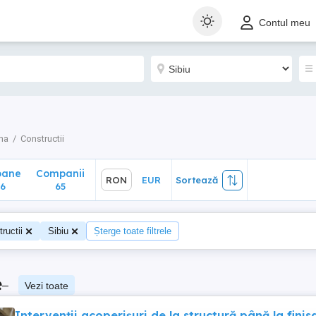
ane
Companii
RON
EUR
Sortează
Contul meu
65
ina
Constructii
oane
Companii
RON
EUR
Sortează
6
65
ructii
Sibiu
Șterge toate filtrele
e
–
Vezi toate
Intervenții acoperișuri de la structură până la finis