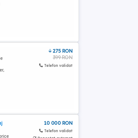
i
275 RON
399 RON
le
Telefon validat
er,
aj
10 000 RON
Telefon validat
orice