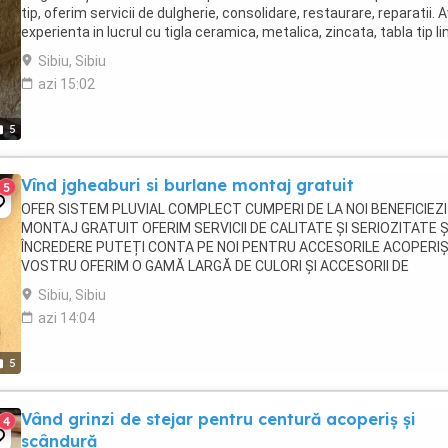
tip, oferim servicii de dulgherie, consolidare, restaurare, reparatii.
experienta in lucrul cu tigla ceramica, metalica, zincata, tabla tip li
cutata, faltuita, ...
Sibiu, Sibiu
azi 15:02
5
Vînd jgheaburi si burlane montaj gratuit
5
OFER SISTEM PLUVIAL COMPLECT CUMPERI DE LA NOI BENEFICIEZI
MONTAJ GRATUIT OFERIM SERVICII DE CALITATE ȘI SERIOZITATE Ș
ÎNCREDERE PUTEȚI CONTA PE NOI PENTRU ACCESORILE ACOPERIȘ
VOSTRU OFERIM O GAMĂ LARGĂ DE CULORI ȘI ACCESORII DE
ACOPERIS FACEM LA COMANDA ORICE DIMENSIUNE DE JGHEAB SA
Sibiu, Sibiu
ALTE ...
azi 14:04
5
Vând grinzi de stejar pentru centură acoperiș și
4
scândură