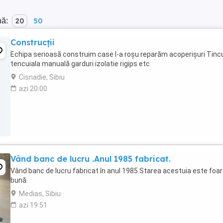
nă:
20
50
Construcții
Echipa serioasă construim case l-a roșu reparăm acoperișuri Tinc
tencuiala manuală garduri izolatie rigips etc
Cisnadie, Sibiu
azi 20:00
Vând banc de lucru .Anul 1985 fabricat.
Vând banc de lucru fabricat în anul 1985.Starea acestuia este foa
bună.
Medias, Sibiu
azi 19:51