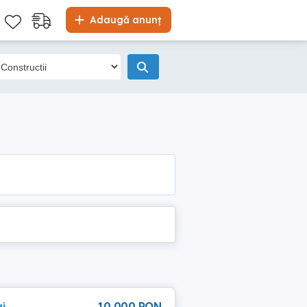
Adaugă anunț
aj
10 000 RON