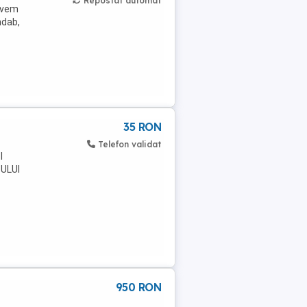
Repostat automat
 Avem
ndab,
35 RON
Telefon validat
I
ULUI
U
950 RON