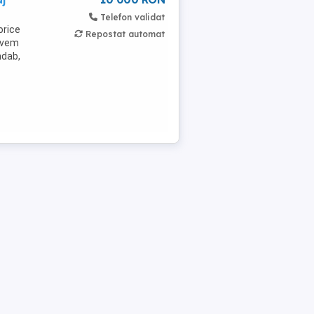
Telefon validat
orice
Repostat automat
 Avem
ndab,