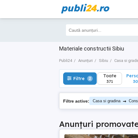
publi
24
.ro
Toate
Perso
Filtre
2
371
306
Materiale constructii Sibiu
Publi24
Anunțuri
Sibiu
Casa si grad
Toate
Pers
Filtre
2
371
30
→
Filtre active:
Casa si gradina
Const
Anunțuri promovat