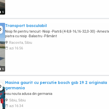
5
Transport basculabil
Nisip fin pentru tencuit -Nisip -Piatră (4-8,8-16,16-32,0-30) -Amest
piatra cu nisip -Balastru -Pământ
Racovita, Sibiu
azi 16:56
5
Masina gaurit cu percutie bosch gsb 19 2 originala
germania
nou nouta adusa din germania
Sibiu, Sibiu
azi 16:34