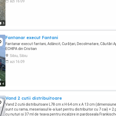
azi 16:09
3
Fantanar execut Fantani
Fantanar execut fantani, Adâncit, Curățari, Decolmatare, Căutări Ap
ECHIPA din Cristian
Sibiu, Sibiu
azi 16:09
4
Vand 2 cutii distribuitoare
Vand 2 cutii distribuitoare L78 cm x H 64 cm x A 13 cm (dimensiun
sunt cu rama, meseriasul le-a luat pentru distribuitor cu 7 cai) + 2 
cu nuturi si 37 ml de teava pentru incalzire in pardoseala Frankisch