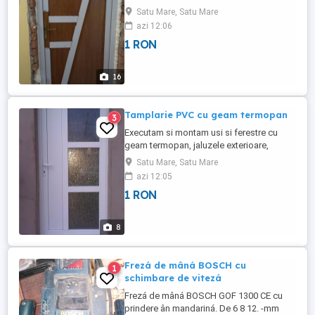
aluminiu, perdele lamelare, usi pliante,
Satu Mare, Satu Mare
plase contra insectelor, rulouri
azi 12:06
textile,reluxe, copertine, usi de garaji.
1 RON
wwwjaluzele-satumare.ro
16
Tamplarie PVC cu geam termopan
3
Executam si montam usi si ferestre cu
geam termopan, jaluzele exterioare,
perdele lamelare,usi pliante, plase contra
Satu Mare, Satu Mare
insectelor, rulouri textile, copertine, reluxe,
azi 12:05
usi de garaj.
1 RON
8
Frezá de mâná BOSCH cu
1
schimbare de vitezá
Frezá de mâná BOSCH GOF 1300 CE cu
prindere ân mandariná. De 6 8 12. -mm