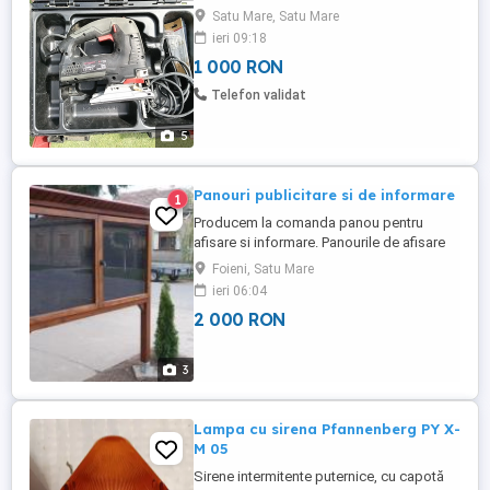
Satu Mare, Satu Mare
ieri 09:18
1 000 RON
Telefon validat
5
Panouri publicitare si de informare
1
Producem la comanda panou pentru
afisare si informare. Panourile de afisare
realizate din lemn masiv, sunt
Foieni, Satu Mare
componente ale mobilierului urban si se
ieri 06:04
pot instala in fata institutiilor publice,
2 000 RON
monumentelor, pensiunilor. La cerere
dimensiunile panoului de afisaj pot fi
ajustate necesitatilor dvs. Panoul ...
3
Lampa cu sirena Pfannenberg PY X-
M 05
Sirene intermitente puternice, cu capotă