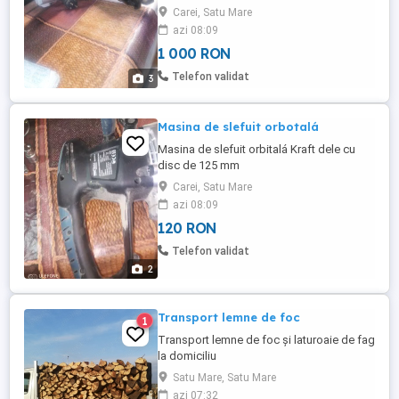
Carei, Satu Mare
azi 08:09
1 000 RON
Telefon validat
3
Masina de slefuit orbotalá
Masina de slefuit orbitalá Kraft dele cu
disc de 125 mm
Carei, Satu Mare
azi 08:09
120 RON
Telefon validat
2
Transport lemne de foc
1
Transport lemne de foc și laturoaie de fag
la domiciliu
Satu Mare, Satu Mare
azi 07:32