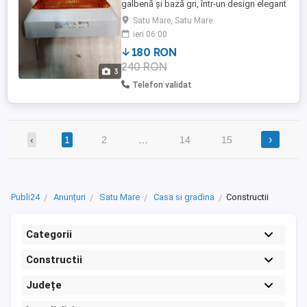
galbenă și bază gri, într-un design elegant
piramidal. Sonda intermitentă din seria
Satu Mare, Satu Mare
PYRA nu este potrivită doar pentru multe
ieri 06:00
aplicații, dar impresionează și prin
180 RON
instalarea sa sigură și ușoară. Este posibil
240 RON
controlul separat al luminii intermitente și
3
al sonorului. ...
Telefon validat
›
‹
1
2
…
14
15
Publi24
Anunțuri
Satu Mare
Casa si gradina
Constructii
Categorii
Constructii
Județe