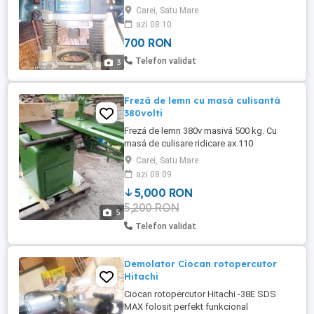
folosit perfekt funkcional
Carei, Satu Mare
azi 08:10
700 RON
Telefon validat
3
Frezâ de lemn cu masá culisantá
380volti
Frezá de lemn 380v masivá 500 kg. Cu
masá de culisare ridicare ax 110
mm.foarte bun la geamuri si usi
Carei, Satu Mare
termopane din lemn masa se poate inclina
azi 08:09
stinga dreapta 30 de grade pentru mai
5,000 RON
multe detali la telefon.
5,200 RON
5
Telefon validat
Demolator Ciocan rotopercutor
Hitachi
Ciocan rotopercutor Hitachi -38E SDS
MAX folosit perfekt funkcional