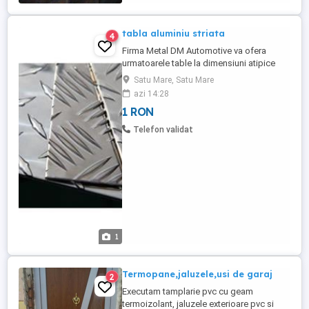
tabla aluminiu striata
4
Firma Metal DM Automotive va ofera
urmatoarele table la dimensiuni atipice
ramase in urma unui proiect. Tabla
Satu Mare, Satu Mare
aluminiu striata 1.5x1000x1400 mm Tabla
azi 14:28
aluminiu striata 1.5x650x2000 mm Tabla
1 RON
aluminiu striata 3x800x2000 mm Tabla
aluminiu striata 3x850x1000 mm Tabla
Telefon validat
aluminiu striata 3x320x1300 mm Tabla ...
1
Termopane,jaluzele,usi de garaj
2
Executam tamplarie pvc cu geam
termoizolant, jaluzele exterioare pvc si