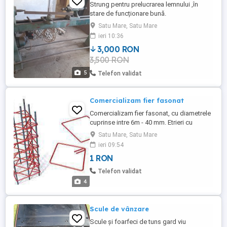
Strung pentru prelucrarea lemnului ,în
stare de funcționare bună.
Satu Mare, Satu Mare
ieri 10:36
3,000 RON
3,500 RON
5
Telefon validat
Comercializam fier fasonat
Comercializam fier fasonat, cu diametrele
cuprinse intre 6m - 40 mm. Etrieri cu
diametrele 6mm, 8mm, 10mm, cu
Satu Mare, Satu Mare
dimensiuni standard pe stoc.
ieri 09:54
Confectionam armatura conform
1 RON
necesaruluu sau proiectului tehnic. La
cerere, se asigura si montaj in carcase.
Telefon validat
Pentru detalii, va rugam sa ne contactati
4
telefonic ...
Scule de vânzare
Scule și foarfeci de tuns gard viu