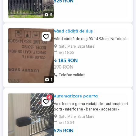
525 RON
5
Vând cădiță de duș
Vând cădiță de duș 93 14 93cm. Nefolosit
Satu Mare, Satu Mare
ieri 16:55
185 RON
190 RON
Telefon validat
3
Automatizare poarta
4
Va oferim o gama variata de:- automatizari
porti - interfoane - bariere - accesorii -
sisteme pentru porti autoportante ...
Satu Mare, Satu Mare
ieri 15:54
525 RON