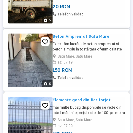
20 RON
Telefon validat
5
Beton Amprentat Satu Mare
Executăm lucrări de beton amprentat și
beton simplu în toată țara oferim calitate
și preț bun suntem o echipa cu experiență
Satu Mare, Satu Mare
și serioasă vă punem la dispoziție o gamă
azi 07:19
largă de modele pentru amprenta
150 RON
betonului Pentru mai multe informații
contactați-ne telefonic
Telefon validat
5
Elemente gard din fier forjat
mai multe bucăți disponibile se vede din
tabel mărimile prețul este de 100. pe metru
pătrat
Satu Mare, Satu Mare
azi 07:00