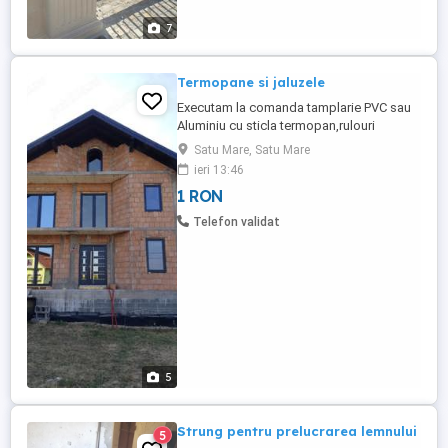
7
Termopane si jaluzele
Executam la comanda tamplarie PVC sau
Aluminiu cu sticla termopan,rulouri
exterioare din PVC sau Aluminiu,plase
Satu Mare, Satu Mare
contra insectelor si perdele lamelare.
ieri 13:46
1 RON
Telefon validat
5
Strung pentru prelucrarea lemnului
5