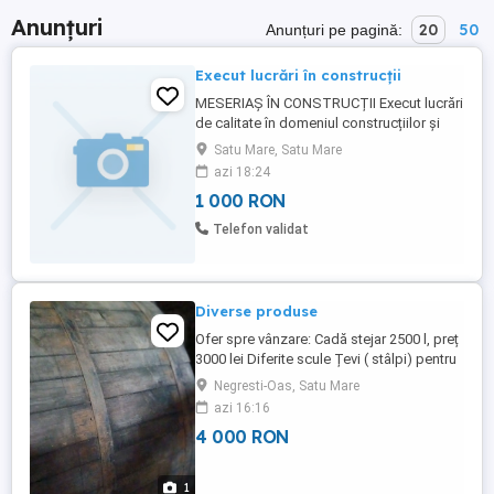
Anunțuri
20
50
Anunțuri pe pagină:
Execut lucrări în construcții
MESERIAȘ ÎN CONSTRUCȚII Execut lucrări
de calitate în domeniul construcțiilor și
amenajărilor interioare exterioare: Gresie și
Satu Mare, Satu Mare
faianță Montaj parchet Glet și finisaje
azi 18:24
Zugrăveli interioare Tencuială decorativă
1 000 RON
interior exterior Montaj uși și geamuri Mici
reparații Tras glet colțare ...
Telefon validat
Diverse produse
Ofer spre vânzare: Cadă stejar 2500 l, preț
3000 lei Diferite scule Țevi ( stâlpi) pentru
gard Convector pe gaz, preț 200 lei
Negresti-Oas, Satu Mare
azi 16:16
4 000 RON
1