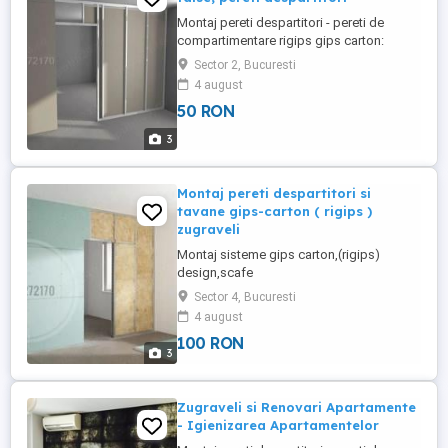
Montaj pereti despartitori - pereti de
compartimentare rigips gips carton:
Montaj rigips,pereti despartitori
Sector 2, Bucuresti
rigips,placare rigips,tvane rigips. Zugraveli
4 august
interioare. Preturi avantajoase, seriozitate
50 RON
maxima. Pentru mai multe detalii vizitati
adresa Tel:
3
Montaj pereti despartitori si
tavane gips-carton ( rigips )
zugraveli
Montaj sisteme gips carton,(rigips)
design,scafe
living,dormitor,sufragerie,forme
Sector 4, Bucuresti
geometrice,modele gips
4 august
carton,mobilier,biblioteci,arcade,rafturi
100 RON
rigips,polite gips carton,pereti
3
despartitori,tavane false,tavane
casetate,plafoane,placari ,izolare fonica
pereti,tavane montaj placocem,amenajari
Zugraveli si Renovari Apartamente
poduri ...
- Igienizarea Apartamentelor