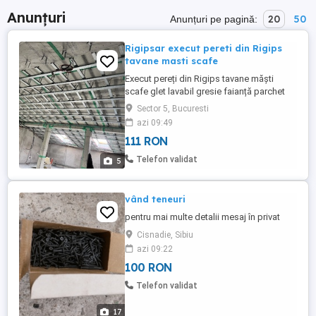
Anunțuri
20
50
Anunțuri pe pagină:
Rigipsar execut pereti din Rigips
tavane masti scafe
Execut pereți din Rigips tavane măști
scafe glet lavabil gresie faianță parchet
montat uși Disponibil
Sector 5, Bucuresti
azi 09:49
111 RON
Telefon validat
5
vând teneuri
pentru mai multe detalii mesaj în privat
Cisnadie, Sibiu
azi 09:22
100 RON
Telefon validat
17