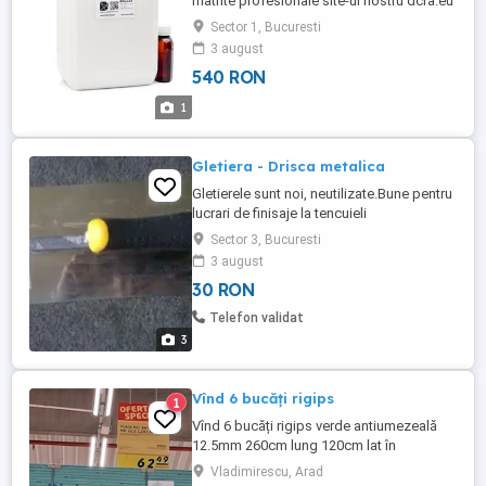
matrite profesionale site-ul nostru dcra.eu
WhatsApp +491578574 9825 Emitem o
Sector 1, Bucuresti
factura cu TVA Livrarea de catre
3 august
compania de transport DPD pentru UE
540 RON
Cauciuc siliconic din doua piese: silicon
lichid si intaritor. Se intareste la
1
temperatura camerei timp de ...
Gletiera - Drisca metalica
Gletierele sunt noi, neutilizate.Bune pentru
lucrari de finisaje la tencuieli
Sector 3, Bucuresti
3 august
30 RON
Telefon validat
3
Vînd 6 bucăți rigips
1
Vînd 6 bucăți rigips verde antiumezeală
12.5mm 260cm lung 120cm lat în
Vladimirescu se află rigipsul
Vladimirescu, Arad