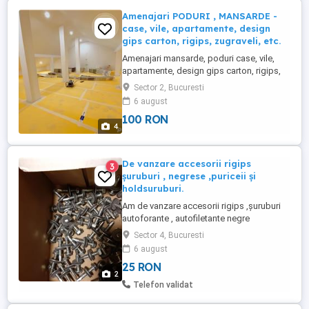
Amenajari PODURI , MANSARDE -
case, vile, apartamente, design
gips carton, rigips, zugraveli, etc.
Amenajari mansarde, poduri case, vile,
apartamente, design gips carton, rigips,
zugraveli, etc. Amenajare mansarda -
Sector 2, Bucuresti
Amenajari Camere Mansarda - Renovari
6 august
mansarde - Mansarda transformata in
100 RON
apartament - Amenajari poduri case -
4
Renovare Mansarda - Amenajari mansarde
- Design mansarda - Renovari case ...
De vanzare accesorii rigips
3
șuruburi , negrese ,puriceii și
holdsuruburi.
Am de vanzare accesorii rigips ,șuruburi
autoforante , autofiletante negre
,holdsuruburi lemn, șuruburi montat
Sector 4, Bucuresti
fereastra termopan și diverse .Pret bun ,
6 august
desființare magazin.
25 RON
(3.5*35/3.5*25/3.5*45)
2
Telefon validat