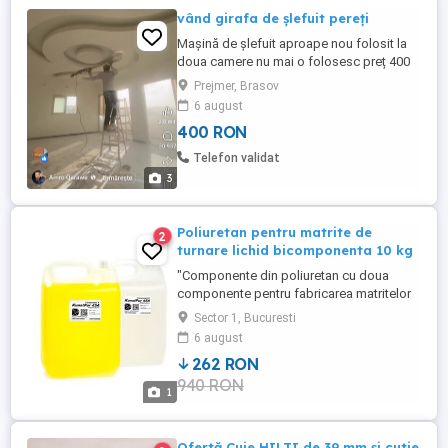
vând girafa de șlefuit pereți
Mașină de șlefuit aproape nou folosit la
doua camere nu mai o folosesc preț 400
negociabil.Mai multe detalii la telefon.
Prejmer, Brasov
6 august
400 RON
Telefon validat
3
Poliuretan pentru matrite de
2
turnare lichid bicomponenta 10 kg
"Componente din poliuretan cu doua
componente pentru fabricarea matritelor
Kunstpur 45A-95A site-ul nostru dcra.eu
Sector 1, Bucuresti
WhatsApp Emitem o factura cu TVA
6 august
Livrarea de catre compania de transport
262 RON
DPD pentru UE Datorita vascozitatii
940 RON
scazute si a contractiei scazute, se inunde
1
cu usurinta si se transmit ...
Ofertă Cuie HILTI de 39 mm și cutie