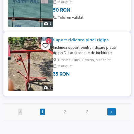
2 august
50 RON
Telefon validat
1
Suport ridicare placi rigips
2
Inchiriez suport pentru ridicare placa
rigips Depozit inainte de inchiriere
Drobeta-Turnu Severin, Mehedinti
2 august
35 RON
4
›
‹
1
2
3