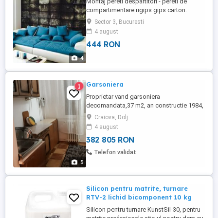
Montaj pereti despartitori - pereti de
compartimentare rigips gips carton:
Montaj rigips,pereti despartitori
Sector 3, Bucuresti
rigips,placare rigips,tavane rigips.
4 august
Zugraveli interioare. Preturi avantajoase,
444 RON
seriozitate maxima. Pentru mai multe
detalii vizitati adresa http:
4
www.janinadesign.ro Tel:
Garsoniera
1
Proprietar vand garsoniera
decomandata,37 m2, an constructie 1984,
zona 1 mai sara, et.4 4, are acoperis din
Craiova, Dolj
tabla,zona linistita. 72000e
4 august
382 805 RON
Telefon validat
5
Silicon pentru matrite, turnare
RTV-2 lichid bicomponent 10 kg
Silicon pentru turnare KunstSil-30, pentru