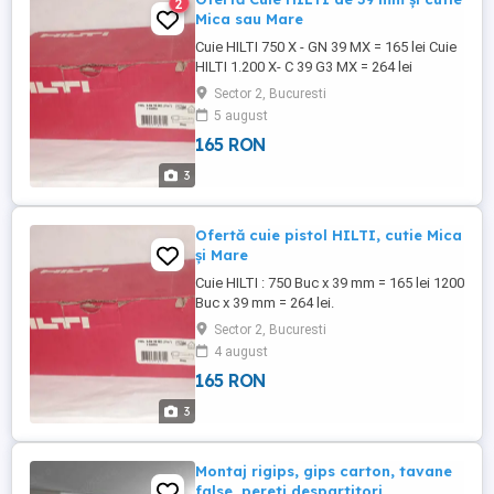
2
Mica sau Mare
Cuie HILTI 750 X - GN 39 MX = 165 lei Cuie
HILTI 1.200 X- C 39 G3 MX = 264 lei
Sector 2, Bucuresti
5 august
165 RON
3
Ofertă cuie pistol HILTI, cutie Mica
și Mare
Cuie HILTI : 750 Buc x 39 mm = 165 lei 1200
Buc x 39 mm = 264 lei.
Sector 2, Bucuresti
4 august
165 RON
3
Montaj rigips, gips carton, tavane
false, pereti despartitori