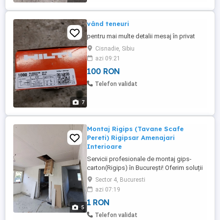
vând teneuri
pentru mai multe detalii mesaj în privat
Cisnadie, Sibiu
azi 09:21
100 RON
Telefon validat
7
Montaj Rigips (Tavane Scafe
Pereti) Rigipsar Amenajari
Interioare
Servicii profesionale de montaj gips-
carton(Rigips) în București! Oferim soluții
personalizate, pentru orice proiect, fie că
Sector 4, Bucuresti
este vorba de renovări rezidențiale sau
azi 07:19
comerciale. Echipa noastră din București
1 RON
asigură profesionalism, punctualitate și
5
rezultate impecabile! Contactează-ne
Telefon validat