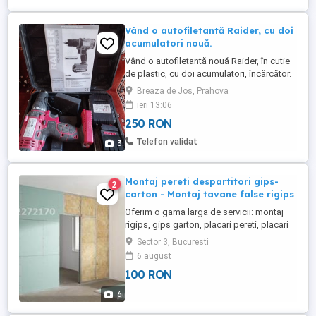
pentru o ofert ...
Vând o autofiletantă Raider, cu doi
acumulatori nouă.
Vând o autofiletantă nouă Raider, în cutie
de plastic, cu doi acumulatori, încărcător.
Ne folosită 250 lei.
Breaza de Jos, Prahova
ieri 13:06
250 RON
Telefon validat
3
Montaj pereti despartitori gips-
2
carton - Montaj tavane false rigips
Oferim o gama larga de servicii: montaj
rigips, gips garton, placari pereti, placari
plafoane ( tavane ) false, montaj pereti
Sector 3, Bucuresti
despartitori,compartimentari, montaj
6 august
tavane casetat ( casetate ), scafe rigips,
100 RON
design rigips, modele rigips, forme rigips,
mobilier rigips, biblioteci rigips, dressing-
6
uri gips ...