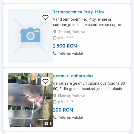
Termosemineu Prity 15kw
Vand termosemineu Prity lemne si
carbune,pt incalzire calorifere cu cuptor
cu geam termic pt 110 mp ( 260
Tatarai, Prahova
mc),greutate 136 kg impreuna cu pompa
azi 12:22
de recirculare si vas de expansiune.
1 500 RON
Telefon validat
geamuri cabina dus
de vanzare geamuri cabina dus (cadita 80
80) 3 din geam securizat ,unul din plastic
(conf poze) ,175 35 0,4,fara
Ploiesti, Prahova
..accesorii,toate 4...100 lei
azi 12:17
100 RON
Telefon validat
3