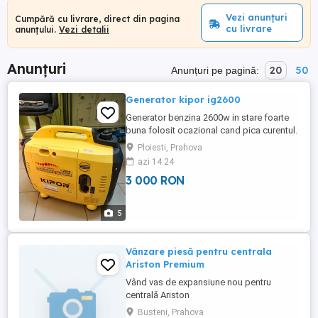
Vezi anunțuri
Cumpără cu livrare, direct din pagina
cu livrare
anunțului.
Vezi detalii
Anunțuri
20
50
Anunțuri pe pagină:
Generator kipor ig2600
Generator benzina 2600w in stare foarte
buna folosit ocazional cand pica curentul.
Il vand pentru ca mi-am montat sistem
Ploiesti, Prahova
fotovoltic cu baterie.
azi 14:24
3 000 RON
5
Vânzare piesă pentru centrala
Ariston Premium
Vând vas de expansiune nou pentru
centrală Ariston
Busteni, Prahova