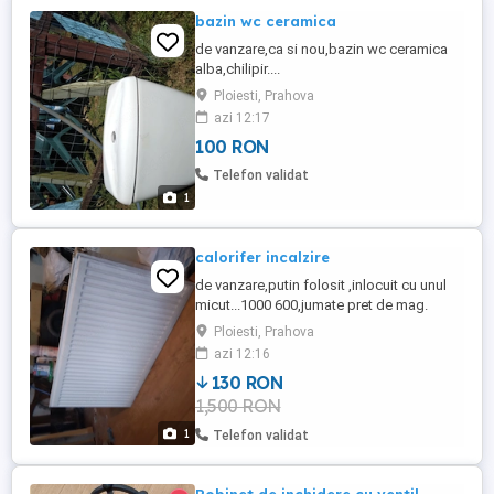
bazin wc ceramica
de vanzare,ca si nou,bazin wc ceramica
alba,chilipir....
Ploiesti, Prahova
azi 12:17
100 RON
Telefon validat
1
calorifer incalzire
de vanzare,putin folosit ,inlocuit cu unul
micut...1000 600,jumate pret de mag.
Ploiesti, Prahova
azi 12:16
130 RON
1,500 RON
1
Telefon validat