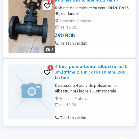
Robinet de inchidere cu ventil
2
Robinet de inchidere cu ventil DN20 PN25
40, cu flanse
Campina, Prahova
azi 12:02
390 RON
Telefon validat
2
4 buc. policarbonat albastru noi L
1
3m,latime 2,1 m ; gros.10 mm, 200
lei buc
De vanzare 4 placi de policarbonat
albastru noi.Placile au urmatoarele
dimensiuni: grosime 10mm. Lungime 3 m
Ploiesti, Prahova
,latime 2.1 m. Pretul este de 200 lei buc.
azi 10:38
Telefon validat