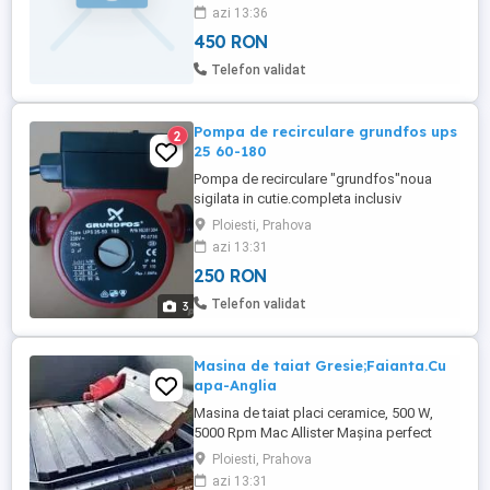
azi 13:36
450 RON
Telefon validat
Pompa de recirculare grundfos ups
2
25 60-180
Pompa de recirculare "grundfos"noua
sigilata in cutie.completa inclusiv
horingurile.ideala pentru centrale
Ploiesti, Prahova
termice,panouri solare,etc.Poze Reale
azi 13:31
DETALII!!! UPS 25- 60-180 Este o pompa
250 RON
de circulatie cu rotor umed, cu Trei viteze,
conceputa primordial pentru uzul in
Telefon validat
3
sistemele de incalzire, poate ...
Masina de taiat Gresie;Faianta.Cu
apa-Anglia
Masina de taiat placi ceramice, 500 W,
5000 Rpm Mac Allister Mașina perfect
funcțională, Taie gresie, faianță drept sau
Ploiesti, Prahova
la 45 grade. Mașina are rezervor de apa!
azi 13:31