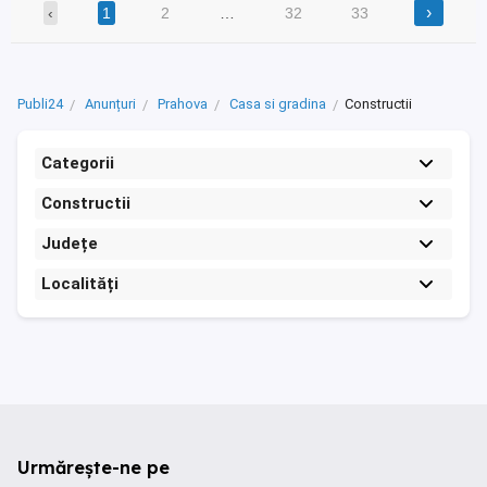
›
‹
1
2
…
32
33
Publi24
Anunțuri
Prahova
Casa si gradina
Constructii
Categorii
Constructii
Județe
Localități
Urmărește-ne pe