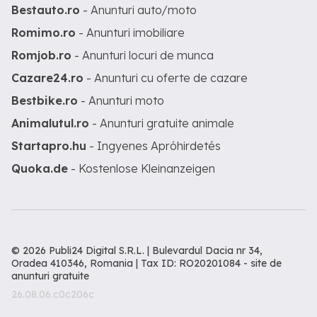
Bestauto.ro
- Anunturi auto/moto
Romimo.ro
- Anunturi imobiliare
Romjob.ro
- Anunturi locuri de munca
Cazare24.ro
- Anunturi cu oferte de cazare
Bestbike.ro
- Anunturi moto
Animalutul.ro
- Anunturi gratuite animale
Startapro.hu
- Ingyenes Apróhirdetés
Quoka.de
- Kostenlose Kleinanzeigen
© 2026 Publi24 Digital S.R.L. | Bulevardul Dacia nr 34,
Oradea 410346, Romania | Tax ID: RO20201084 -
site de
anunturi gratuite
26.08.06.c0c206c