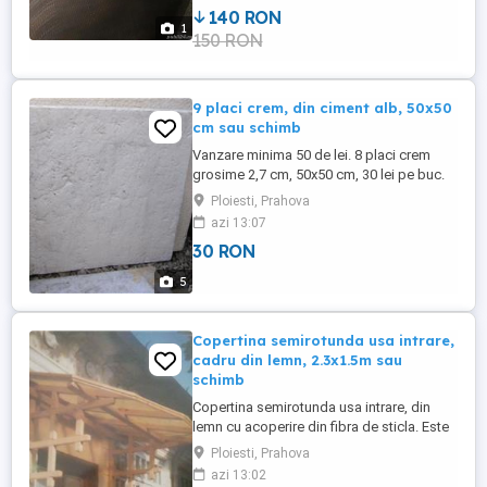
140 RON
1
150 RON
9 placi crem, din ciment alb, 50x50
cm sau schimb
Vanzare minima 50 de lei. 8 placi crem
grosime 2,7 cm, 50x50 cm, 30 lei pe buc.
Una este 4,5 cm grosime si 40x60cm - 40
Ploiesti, Prahova
lei. Pretul este fix. Livrarea se face in zona
azi 13:07
BCRS central. 270 de lei toate. Nu se trimit
30 RON
aceste produse. Fac si schimburi cu
diverse lucruri utile in casa gradina ( de ex:
5
scara ...
Copertina semirotunda usa intrare,
cadru din lemn, 2.3x1.5m sau
schimb
Copertina semirotunda usa intrare, din
lemn cu acoperire din fibra de sticla. Este
demontata in momentul de fata, completa
Ploiesti, Prahova
si in stare buna. 5 din capetele lemnelor
azi 13:02
mai scurte, cele care au fost spre margine