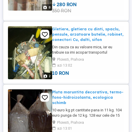
280 RON
au putrezit cca. 3-5 cm. Se pot scurta sau
8
350 RON
se inlocuieste doar capatul. Dimensiuni
2.23 m latime ...
Gletiere, gletiera cu dinti, spaclu,
pensule, arzatoare butelie, robinet,
conectori Cu, dalti, sifon
Din cauza ca au valoare mica, iar eu
trebuie sa imi acopar transportul
deplasarea si timpul, vanzarea minima
Ploiesti, Prahova
este de 50 lei. Puteti lua gletierele drisca si
azi 13:02
sa combinati cu altceva din poza sau alte
10 RON
anunturi ale mele, important este sa fie
2
suma minima ca sa merite si pt mine. Sunt
folosite, dar in ...
Pluta maruntita decorativa, termo-
fono-hidroizolanta, ecologica
schimb
10 euro kg pt cantitate pana in 11 kg. 104
euro punga de 12 kg. 128 eur cele de 15
kg. 2400 eur toata cantitatea, cca. 280 kg.
Ploiesti, Prahova
Preturi fixe. Fac schimburi. Cursul eur BNR
azi 13:01
din ziua platii. Eventual transport, dupa