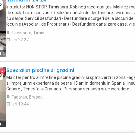
Instalator NON.STOP..Timișoara .Robineți racorduri țevi Montez ma
de spalat rufe sau vase Realizăm lucrări de desfundare tevi canali
cu sarpe. Servicii desfundari - Desfundare scurgeri de la blocuri de
locuin e (Asociatii de Proprietari) - Desfundare canalizare case, vile
Desfundări de evi, ...
Timisoara, Timis
ieri 22:27
1
Specialist piscine si gradini
3
Ma ofer pentru a intretine piscine gradini si spatii verzi in zona Făg
si împrejurimi experienta de peste 15 ani in domeniu in Spania , insu
Canare , Tenerife si Granada . Persoana serioasa si de incredere .
Fagaras, Brasov
ieri 19:44
1