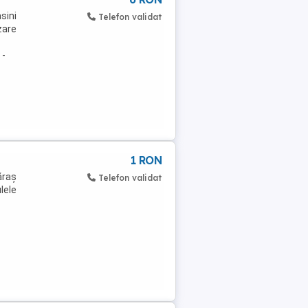
sini
Telefon validat
zare
 -
1 RON
ăraș
Telefon validat
lele