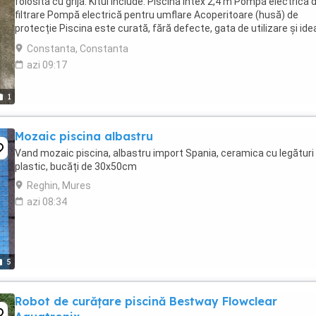
folosită cu grijă. Kitul include: Piscină Intex 2,4 m Pompă electrică 
filtrare Pompă electrică pentru umflare Acoperitoare (husă) de
protecție Piscina este curată, fără defecte, gata de utilizare și ide
pentru curte ...
Constanta, Constanta
azi 09:17
1
Mozaic piscina albastru
Vand mozaic piscina, albastru import Spania, ceramica cu legături
plastic, bucăți de 30x50cm
Reghin, Mures
azi 08:34
5
Robot de curățare piscină Bestway Flowclear