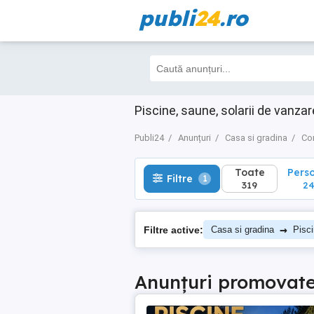
publi
24
.ro
Toate
Perso
Filtre
1
319
245
Piscine, saune, solarii de vanzar
Publi24
Anunțuri
Casa si gradina
Con
Toate
Pers
Filtre
1
319
24
→
Filtre active:
Casa si gradina
Pisci
Anunțuri promovat