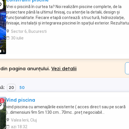
Vrei o piscină în curtea ta? Noi realizăm piscine complete, de la
proiectare până la ultimul finisaj, cu atenție la detalii, design și
funcționalitate. Fiecare etapă contează: structură, hidroizolație,
finisaje, instalații și integrarea piscinei în spațiul exterior. Rezultatu
trebuie să fie nu doar ...
Sector 6, Bucuresti
30 iulie
1
 din pagina anunțului.
Vezi detalii
nă:
20
50
Vind piscina
1
vind piscina cu amenajările existente ( acces direct sau pe scară
)...dimensiuni 9m 5m 130 cm...70mc...preț negociabil...
Valea Ierii, Cluj
azi 18:32