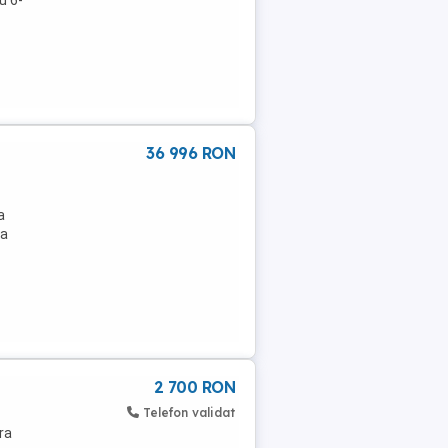
u 6-
36 996 RON
a
ea
2 700 RON
Telefon validat
ra