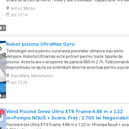
scara de acces din lemn - inele 2 buc inoxidabil - Capacitate: 4-6 sa
8 persoane - ...
Iernut, Mures
azi 13:14
3
Robot piscina UltraMax Gyro
Tehnologie unica pentru curatarea piscinelor olimpice sau semi-
olimpice. Robotul Ultramax este potrivit pentru toate tipurile de
piscine. Acesta are o acoperire de pana la 865 m 2 /h. Telecomand
dispozitivului va ajuta sa schimbati directia acestuia pentru a put
curata orice zona. Sistem de control ...
Baia Mare, Maramures
azi 12:26
1
Vând Piscina Intex Ultra XTR Frame:4.88 m x 1.22
1
m+Pompa NOUĂ + Scara. Preț : 2.700 lei Negociabil
Piscina Intex Ultra XTR Frame 4.88 m x 1.22 m +Pompa Nouă + sca