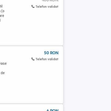
900 RON
il
Telefon validat
 (o
are
l
50 RON
Telefon validat
 vase
i de
6 RON