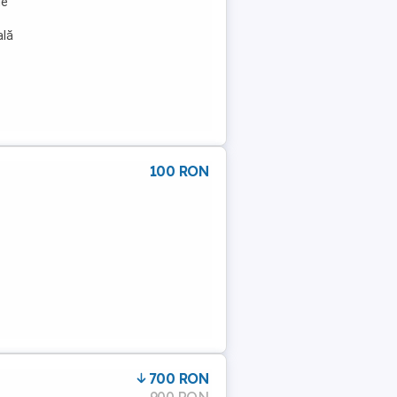
de
ală
100 RON
700 RON