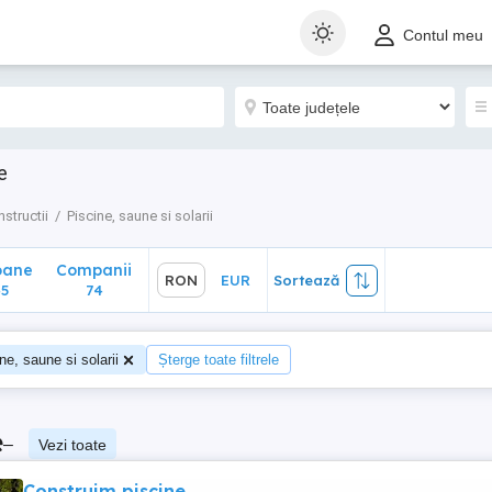
ane
Companii
RON
EUR
Sortează
Contul meu
74
e
structii
Piscine, saune si solarii
oane
Companii
RON
EUR
Sortează
5
74
ne, saune si solarii
Șterge toate filtrele
e
–
Vezi toate
Construim piscine