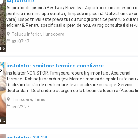
Aquatronix
Aspirator de piscină Bestway Flowclear Aquatronix, un accesoriu ut
pentru a menține apa curată și limpede în piscină. Utilizat un sezon
vara). Dispozitivul este prevăzut cu funcții practice pentru o curăț
eficientă. Pentru specificatii si pret de nou, va rog consultati site-u
eurostoc.ro be ...
Teliucu Inferior, Hunedoara
azi 07:47
5
instalator sanitare termice canalizare
Instalator NON.STOP..Timișoara reparați și montaje . Apa canal
termice...Robineți racorduri țevi Montez masini de spalat rufe sau
Realizăm lucrări de desfundare tevi canalizare cu sarpe. Servicii
desfundari - Desfundare scurgeri de la blocuri de locuin e (Asociati
Proprietari) - Desfundare ...
Timisoara, Timis
ieri 22:27
1
instalator 24 24