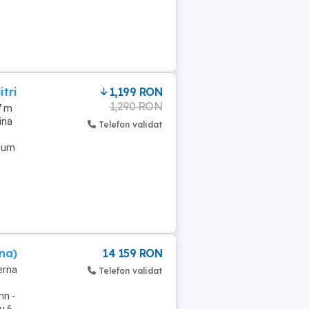
tri
1,199 RON
1,290 RON
7 m
ina
Telefon validat
ecum
rna)
14 159 RON
erna
Telefon validat
mn -