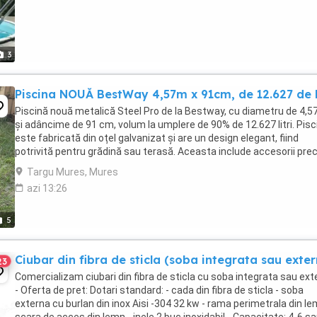
3
Piscina NOUĂ BestWay 4,57m x 91cm, de 12.627 de li
Piscină nouă metalică Steel Pro de la Bestway, cu diametru de 4,5
și adâncime de 91 cm, volum la umplere de 90% de 12.627 litri. Pisc
este fabricată din oțel galvanizat și are un design elegant, fiind
potrivită pentru grădină sau terasă. Aceasta include accesorii pr
filtru, scară și capac ...
Targu Mures, Mures
azi 13:26
5
Ciubar din fibra de sticla (soba integrata sau exte
23
Comercializam ciubari din fibra de sticla cu soba integrata sau ext
- Oferta de pret: Dotari standard: - cada din fibra de sticla - soba
externa cu burlan din inox Aisi -304 32 kw - rama perimetrala din le