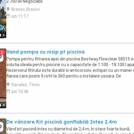
2.700 lei Negociabil
Brasov, Brasov
azi 11:17
4
Vand pompa cu nisip pt piscina
2
Pompa pentru filtrarea apei din piscina Bestway Flowclear 58515 
solutia ideala pentru piscine cu o capacitate de 1.100 - 18.100 l apa
Rezervorul filtrului este durabil si anticoroziv, echipat cu un maner
flansa care poate fi rotit la 360 pentru o instalare usoara. De
asemenea, este echipat ...
Sacalaz, Timis
azi 10:46
4
De vânzare Kit piscină gonflabilă Intex 2.4m
Vând kit piscină Intex cu diametrul de 2,4 m, în stare foarte bună,