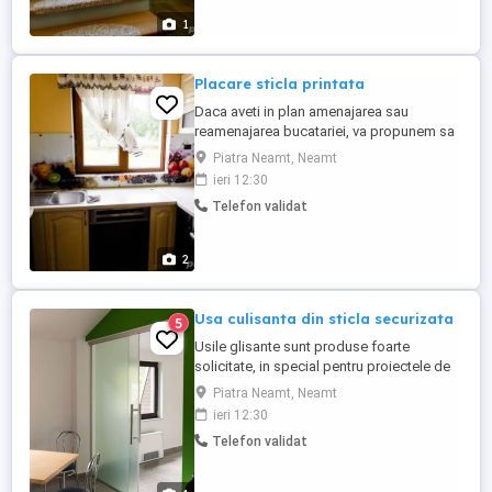
...
1
Placare sticla printata
Daca aveti in plan amenajarea sau
reamenajarea bucatariei, va propunem sa
va reorientati catre sticla imprimata digital.
Piatra Neamt, Neamt
Fructe si legume, flori, pasari, peisaje care
ieri 12:30
taie respiratia, pattern-uri fanteziste sau
Telefon validat
fotografii in care ati surprins cele mai
frumoase momente din viata sau
persoane dragi, isi ...
2
Usa culisanta din sticla securizata
5
Usile glisante sunt produse foarte
solicitate, in special pentru proiectele de
amenajarea spatilor inguste, atunci cand
Piatra Neamt, Neamt
usile batante au marele inconvenient de a
ieri 12:30
lua mult din spatiul util. In acelasi timp
Telefon validat
opteaza pentru usi glisante din sticla
securizata familiile moderne, care isi
doresc un camin decorat ...