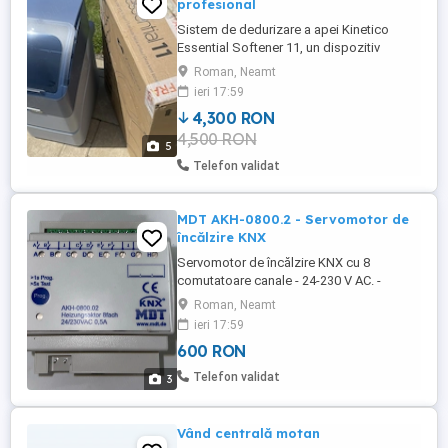
profesional
Sistem de dedurizare a apei Kinetico
Essential Softener 11, un dispozitiv
modern și eficient pentru îmbunătățirea
Roman, Neamt
calității apei în gospodărie. Acest sistem
ieri 17:59
este ca nou și vine în ambalajul original,
4,300 RON
fiind gata de instalare și utilizare.
4,500 RON
Functioneaza fara energie electrica Ideal
5
pentru familii de 2-6 ...
Telefon validat
MDT AKH-0800.2 - Servomotor de
încălzire KNX
Servomotor de încălzire KNX cu 8
comutatoare canale - 24-230 V AC. -
Servomotor de încălzire pentru controlul
Roman, Neamt
acționărilor electrotermice ale valvelor. -
ieri 17:59
Indicator LED pentru fiecare canal. - Nouă
600 RON
generație cu funcționalitate extinsă. -
Fiecare canal controlează până la 4
Telefon validat
3
acționări electrotermice ...
Vând centrală motan