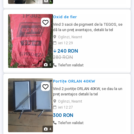
1
Oxid de fier
Vind 3 sacii de pigment de la TEGOS, se
dă la un preț avantajos, detalii la tel
Oglinzi, Neamt
ieri 12:29
240 RON
280 RON
5
Telefon validat
Portițe ORLAN 40KW
Vind 2 portițe ORLAN 40KW, se dau la un
preț avantajos detalii la tel
Oglinzi, Neamt
ieri 12:27
300 RON
Telefon validat
4