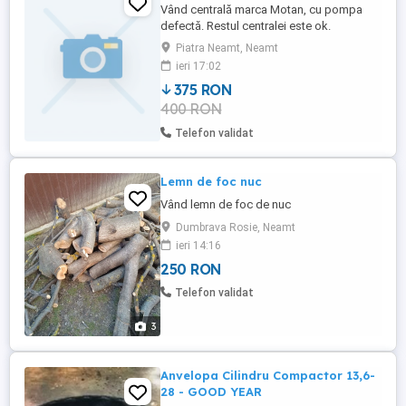
Vând centrală marca Motan, cu pompa
defectă. Restul centralei este ok.
Piatra Neamt, Neamt
ieri 17:02
375 RON
400 RON
Telefon validat
Lemn de foc nuc
Vând lemn de foc de nuc
Dumbrava Rosie, Neamt
ieri 14:16
250 RON
Telefon validat
3
Anvelopa Cilindru Compactor 13,6-
28 - GOOD YEAR