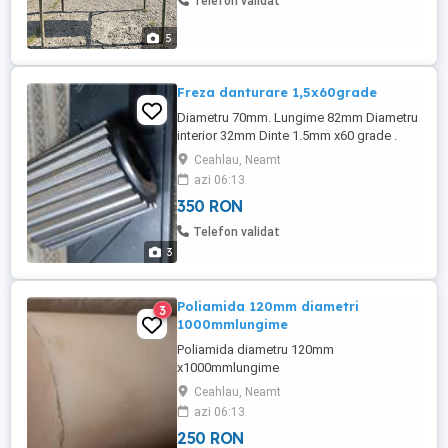
Telefon validat
5
Freza danturare 1,5x60grade
Diametru 70mm. Lungime 82mm Diametru
interior 32mm Dinte 1.5mm x60 grade .
Ceahlau, Neamt
azi 06:13
350 RON
Telefon validat
3
Poliamida 120mm diametri
3
1000mmlungime
Poliamida diametru 120mm
x1000mmlungime
Ceahlau, Neamt
azi 06:13
250 RON