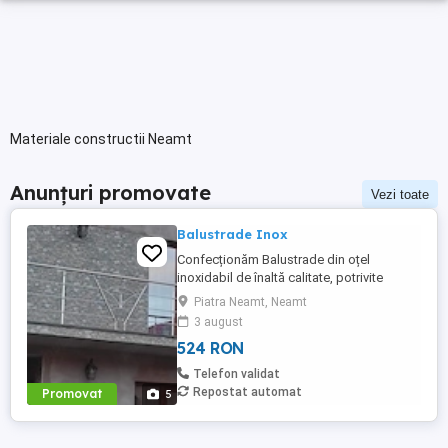
Materiale constructii Neamt
Anunțuri promovate
Vezi toate
Balustrade Inox
Confecționăm Balustrade din oțel
inoxidabil de înaltă calitate, potrivite
pentru o varietate de aplicații. Rezistente
Piatra Neamt, Neamt
și durabile, aceste balustrade adaugă un
3 august
aspect modern și elegant oricărui spațiu.
524 RON
Balustrade , uscătoare rufe exterior, porti
si multe altele toate din inox
Telefon validat
Repostat automat
Promovat
5