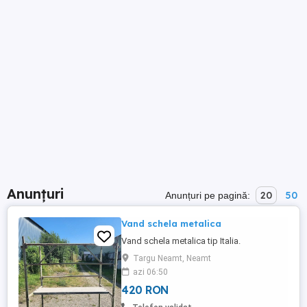
Anunțuri
20
50
Anunțuri pe pagină:
Vand schela metalica
Vand schela metalica tip Italia.
Targu Neamt, Neamt
azi 06:50
420 RON