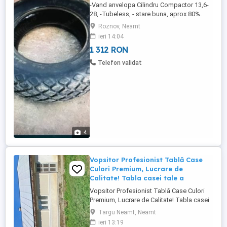
-Vand anvelopa Cilindru Compactor 13,6-
28, -Tubeless, - stare buna, aprox 80%.
Pret fix -250 euro. Sunati, doar daca
Roznov, Neamt
sunteti, ferm interesat. Exclus combinatii.
ieri 14:04
Nu trimit prin -Curier - doar Livrare
1 312 RON
Personala. Multumesc
Telefon validat
4
Vopsitor Profesionist Tablă Case
Culori Premium, Lucrare de
Calitate! Tabla casei tale a
Vopsitor Profesionist Tablă Case Culori
Premium, Lucrare de Calitate! Tabla casei
tale arată obosită, ruginită sau
Targu Neamt, Neamt
decolorată? O facem ca nouă! Vopsim cu
ieri 13:19