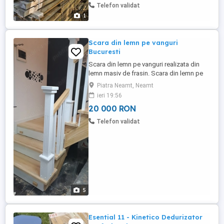
Telefon validat
1
Scara din lemn pe vanguri
Bucuresti
Scara din lemn pe vanguri realizata din
lemn masiv de frasin. Scara din lemn pe
vanguri avand contratreapta din lemn
Piatra Neamt, Neamt
alba,balustrada din lemn alba din frasin.
ieri 19:56
Montaj profesionist, garantie. Scara din
20 000 RON
lemn realizata in Bucuresti
Telefon validat
5
Esential 11 - Kinetico Dedurizator