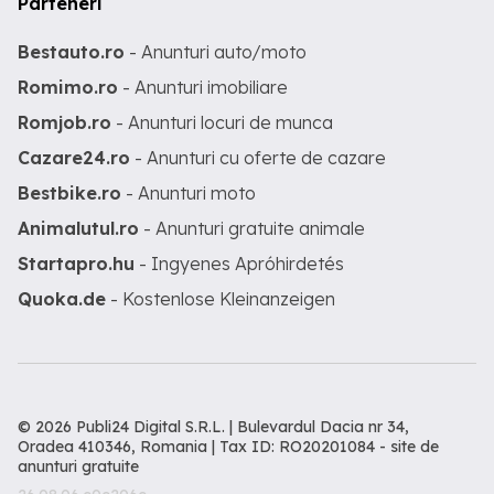
Parteneri
Bestauto.ro
- Anunturi auto/moto
Romimo.ro
- Anunturi imobiliare
Romjob.ro
- Anunturi locuri de munca
Cazare24.ro
- Anunturi cu oferte de cazare
Bestbike.ro
- Anunturi moto
Animalutul.ro
- Anunturi gratuite animale
Startapro.hu
- Ingyenes Apróhirdetés
Quoka.de
- Kostenlose Kleinanzeigen
© 2026 Publi24 Digital S.R.L. | Bulevardul Dacia nr 34,
Oradea 410346, Romania | Tax ID: RO20201084 -
site de
anunturi gratuite