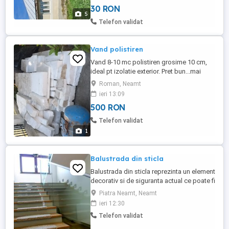
atenție, experiență și materiale de top!
30 RON
Vopsit profesional pentru acoperișuri,
5
foișoare, hale . Garduri și alte suprafețe
Telefon validat
metalice Culori ...
Vand polistiren
Vand 8-10 mc polistiren grosime 10 cm,
ideal pt izolatie exterior. Pret bun...mai
multe la tel. O7691oo31o.
Roman, Neamt
ieri 13:09
500 RON
Telefon validat
1
Balustrada din sticla
Balustrada din sticla reprezinta un element
decorativ si de siguranta actual ce poate fi
utilizata atat la interior, cat si la exterior.
Piatra Neamt, Neamt
Cand vorbim de realizarea unei balustrade
ieri 12:30
din sticla, este esential sa alegem, in
Telefon validat
primul rand, modalitatea de prindere
corecta, in functie de care se stabileste si