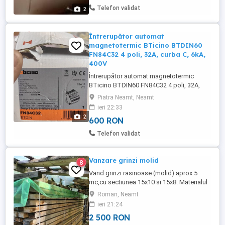
Telefon validat
2
Întrerupător automat
magnetotermic BTicino BTDIN60
FN84C32 4 poli, 32A, curba C, 6kA,
400V
Întrerupător automat magnetotermic
BTicino BTDIN60 FN84C32 4 poli, 32A,
curba C, 6kA, 400V Vând întrerupător
Piatra Neamt, Neamt
automat BTicino original, Made in Italy,
ieri 22:33
model FN84C32. Este potrivit pentru
2
600 RON
protecția instalațiilor electrice trifazate,
având: 4 poli (4P) Curent nominal: 32A
Telefon validat
Caracteristică declanșare: C Putere ...
Vanzare grinzi molid
8
Vand grinzi rasinoase (molid) aprox.5
mc,cu sectiunea 15x10 si 15x8. Materialul
este uscat natural,nu prezinta noduri
Roman, Neamt
cazatoare,nu are "inima" si este clasa A.
ieri 21:24
Prețul este mc.
2 500 RON