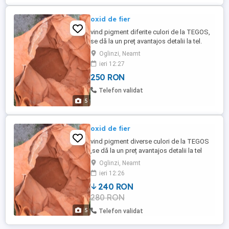
oxid de fier
vind pigment diferite culori de la TEGOS,
se dă la un preț avantajos detalii la tel.
Oglinzi, Neamt
ieri 12:27
250 RON
Telefon validat
5
oxid de fier
vind pigment diverse culori de la TEGOS
,se dă la un preț avantajos detalii la tel
Oglinzi, Neamt
ieri 12:26
240 RON
280 RON
5
Telefon validat