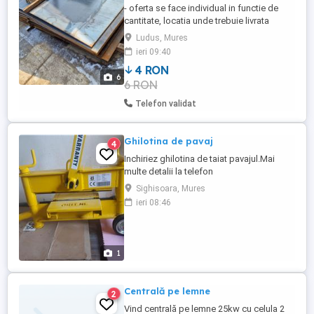
- oferta se face individual in functie de
cantitate, locatia unde trebuie livrata
marfa, cotatia fierului din saptamana
Ludus, Mures
respectiva, etc; - tabla are diferite grosimi
ieri 09:40
de la 1 mm pana la 40 mm . Dimensiunea
4 RON
este variabila in functie de grosime. -
6
6 RON
produs nou - vindem atat persoanelor
juridice cat si fizice - ...
Telefon validat
Ghilotina de pavaj
4
Inchiriez ghilotina de taiat pavajul.Mai
multe detalii la telefon
Sighisoara, Mures
ieri 08:46
1
Centrală pe lemne
2
Vind centrală pe lemne 25kw cu celula 2