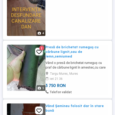
4
Presă de brichetat rumeguș cu
2
cărbune lignit,sau de
lemn,semiumed
Vând o presă de brichetat rumeguș cu
praf de cărbune lignit în amestec,cu care
se poate bricheta orice material ce arde
Targu Mures, Mures
pe foc,semiumed ,împreună cu praf de
ieri 21:36
cărbune lignit. Lignitul ,poate îmbunătăți
3 750 RON
calitatea brichetelor. Se adaugă 20-30%
5
praf în rest rumeguș,paie sau orice alt tip
Telefon validat
de material ce arde ...
Vând Șemineu folosit dar în stare
bună