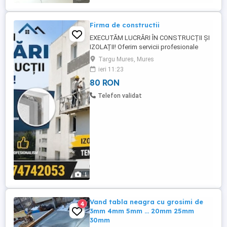
Firma de constructii
EXECUTĂM LUCRĂRI ÎN CONSTRUCȚII ȘI
IZOLAȚII! Oferim servicii profesionale
pentru: Construcții civile și industriale
Targu Mures, Mures
Zidărie și tencuieli Glet, lavabil și finisaje
ieri 11:23
interioare exterioare Faianță și gresie
80 RON
Izolații termice pentru blocuri și case
Aplicare tencuială decorativă Renovări
Telefon validat
complete ...
1
Vand tabla neagra cu grosimi de
4
3mm 4mm 5mm ... 20mm 25mm
30mm