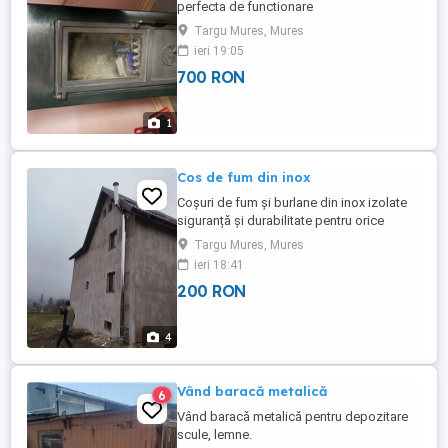
perfecta de functionare
Targu Mures, Mures
ieri 19:05
700 RON
1
Cos de fum din inox
Coșuri de fum și burlane din inox izolate
siguranță și durabilitate pentru orice
sistem de încălzire! La cel mai bun preț și
Targu Mures, Mures
calitate - Grosime tablă: 1 mm - Izolație
ieri 18:41
termică cu vermiculit - Rezistență la
200 RON
temperaturi de până la 1200 C Oferim
coșuri de fum din inox de înaltă calitate,
cu pereți dubli ...
4
Vând baracă metalică
6
Vând baracă metalică pentru depozitare
scule, lemne.