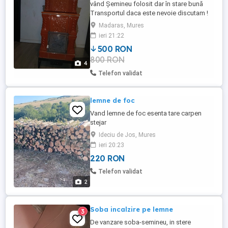
vând Șemineu folosit dar în stare bună
Transportul daca este nevoie discutam !
Madaras, Mures
ieri 21:22
500 RON
800 RON
4
Telefon validat
lemne de foc
Vand lemne de foc esenta tare carpen
stejar
Ideciu de Jos, Mures
ieri 20:23
220 RON
Telefon validat
2
Soba incalzire pe lemne
3
De vanzare soba-semineu, in stere