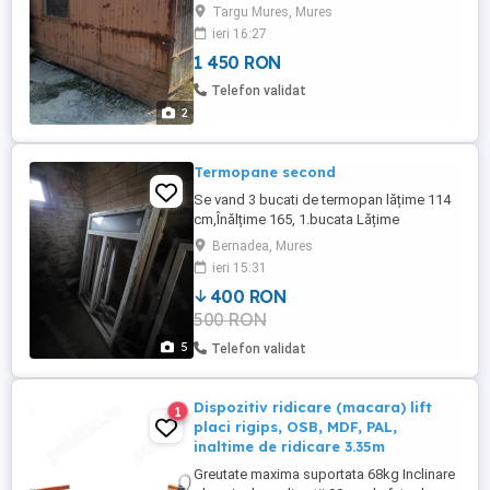
Targu Mures, Mures
ieri 16:27
1 450 RON
Telefon validat
2
Termopane second
Se vand 3 bucati de termopan lățime 114
cm,Înălțime 165, 1.bucata Lățime
112,Înălțime 162. Stare buna de folosință,
Bernadea, Mures
cu dubla deschidere și pe stânga și pe
ieri 15:31
dreapta!
400 RON
500 RON
5
Telefon validat
Dispozitiv ridicare (macara) lift
1
placi rigips, OSB, MDF, PAL,
inaltime de ridicare 3.35m
Greutate maxima suportata 68kg Inclinare