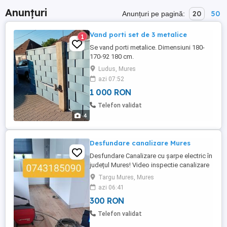
Anunțuri
20
50
Anunțuri pe pagină:
Vand porti set de 3 metalice
1
Se vand porti metalice. Dimensiuni 180-
170-92 180 cm.
Ludus, Mures
azi 07:52
1 000 RON
Telefon validat
4
Desfundare canalizare Mures
Desfundare Canalizare cu șarpe electric în
județul Mures! Video inspectie canalizare
conducte cu diametru intre 40 si 250 mm
Targu Mures, Mures
Desfundare Canalizare Desfundare wc
azi 06:41
Inspectie video canalizare Coloane De
300 RON
Bloc Subsoluri Cămine Coloane Bucătării
Sifon de Pardoseala Aparatura
Telefon validat
profesionala