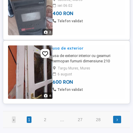
ieri 06:02
400 RON
Telefon validat
2
usa de exterior
usa de exterior interior cu geamuri
termopan fumurii dimensiune 210
88cm,usa 77cm cu sistem de inchidere in
Targu Mures, Mures
5 puncte functionala . necesita mici
6 august
reparatii si vopsire .
600 RON
Telefon validat
6
›
‹
1
2
…
27
28