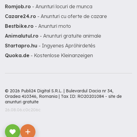
Romjob.ro
- Anunturi locuri de munca
Cazare24.ro
- Anunturi cu oferte de cazare
Bestbike.ro
- Anunturi moto
Animalutul.ro
- Anunturi gratuite animale
Startapro.hu
- Ingyenes Apróhirdetés
Quoka.de
- Kostenlose Kleinanzeigen
© 2026 Publi24 Digital S.R.L. | Bulevardul Dacia nr 34,
Oradea 410346, Romania | Tax ID: RO20201084 -
site de
anunturi gratuite
26.08.06.c0c206c