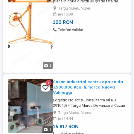
placa in doua directii 90 grade fata de
picior 10 grade fata de picior Numar roti 3
Targu Mures, Mures
Inaltime maxima de ridicare 335cm
ieri 15:00
Greutate 39 kg
100 RON
Telefon validat
1
Cazan industrial pentru apa calda
1
3.500.000 Kcal h,marca Nuova
Valmaggi
Logistic Project & Consultanta srl RO
29104034 Targu Mures De vânzare, Cazan
industrial(Centrală termică pe biomasă)
Targu Mures, Mures
marca Nuova Valmaggi, utilizată,3.500.000
ieri 14:44
kcal h,an 2002,cu autoaprindere, completă
16 817 RON
cu colector de gaze arse multiciclon, în
4
stare excelentă. Pentru informații,