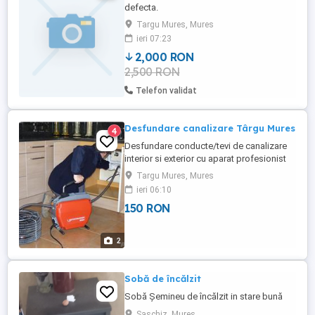
defecta.
Targu Mures, Mures
ieri 07:23
2,000 RON
2,500 RON
Telefon validat
Desfundare canalizare Târgu Mures
4
Desfundare conducte/tevi de canalizare
interior si exterior cu aparat profesionist
electric cu spirala! desfundare retele
Targu Mures, Mures
canalizare desfundare coloane subsol
ieri 06:10
bloc desfundare condute, tevi, coloane,
150 RON
ape fluviale desfundare conducte bai,
sifoane pardoseala desfundare conducte
bucatari desfundare ...
2
Sobă de încălzit
Sobă Șemineu de încălzit in stare bună
Saschiz, Mures