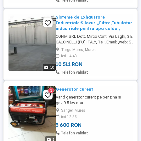
Telefon validat
contactați-l pe Marin ...
Sisteme de Exhaustare
Industriale:Silozuri,,Filtre,Tubulatura,,
industriale pentru apa calda ,
COFIM SRL Dott. Mirco Conti Via Laghi, 3 E,610
CALCINELLI (PU) ITALY, Tel: ,Email: ,web: Sunte
Romania din anul 2006 iar in anul 2013,am infiin
Targu Mures, Mures
Societate Comerciala CONTI AIR SrL,, J26-107
ieri 14:43
CUI RO32387917,Targu Mures, Email: ,Tel.. ,pe
10 511 RON
de contact Moldovan Marin ...
10
Telefon validat
Generator curent
1
Vand generator curent pe benzina si
gaz,9.5 kw nou
Sanger, Mures
ieri 12:53
3 600 RON
Telefon validat
3