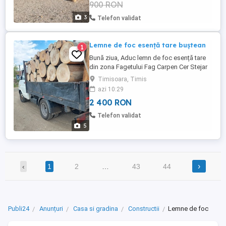
900 RON
3
Telefon validat
Lemne de foc esență tare buștean
1
Bună ziua, Aduc lemn de foc esență tare
din zona Fagetului Fag Carpen Cer Stejar
Salcâm Preț 2400 camioneta, negociabil in
Timisoara, Timis
funcție de cantitate si distanta. Telefon
azi 10:29
2 400 RON
Telefon validat
5
›
‹
1
2
…
43
44
Publi24
Anunțuri
Casa si gradina
Constructii
Lemne de foc