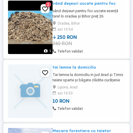
vând deșeuri uscate pentru foc
2
vând deșeuri pentru foc uscate esență
tare! în oradea și Bihor preț 26
Oradea, Bihor
azi 10:54
250 RON
260 RON
1
Telefon validat
tai lemne la domiciliu
Tai lemne la domiciliu in jud Arad și Timis
teiate sparte și băgate clădite curățenie
Lipova, Arad
azi 10:53
10 RON
Telefon validat
Macara forestiera cu taietor