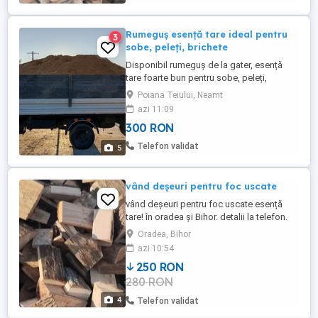
Rumeguș esență tare ideal pentru
3
sobe, peleți, brichete
Disponibil rumeguș de la gater, esență
tare foarte bun pentru sobe, peleți,
brichete etc..de asemenea și resturi de
Poiana Teiului, Neamt
lemn provenite din sortare esență stejar!.
azi 11:09
Putem asigura transport in jud.iasi, Neamț,
300 RON
Bacău, detalii telefonic! prețul afișat este
informativ!
Telefon validat
5
vând deșeuri pentru foc uscate
vând deșeuri pentru foc uscate esență
tare! în oradea și Bihor. detalii la telefon.
Oradea, Bihor
azi 10:54
250 RON
280 RON
4
Telefon validat