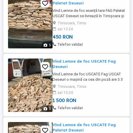
Paletat Deseuri
Vind Lemne de foc esență tare FAG Paletat
USCAT Deseuri se livrează în Timișoara și
Timiș doar lemn sănătos lemn de calitate
Timisoara, Timis
în Timișoara transport inclus în preț in
azi 13:24
afara orașului minim 2.Paleti pentru
450 RON
transport gratuit
Telefon validat
5
Vînd Lemne de foc USCATE Fag
Deseuri
Vind Lemne de foc USCATE Fag USCAT
Deseuri o mașină ca cea din poză are 3.5
m steri se livrează în Timișoara și Timiș
Timisoara, Timis
doar lemn sănătos lemn de calitate nu
azi 13:24
coajă sau putregai doar lemn sănătos
1 500 RON
Telefon validat
5
Vînd Lemne de foc USCATE Fag
Paletat Deseuri