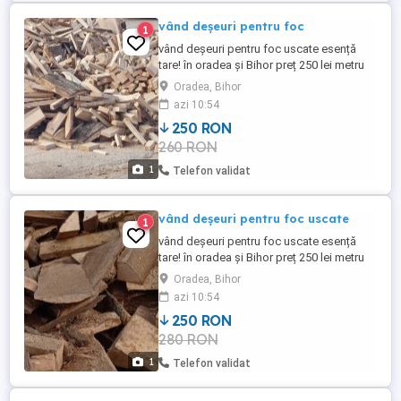
vând deșeuri pentru foc
1
vând deșeuri pentru foc uscate esență
tare! în oradea și Bihor preț 250 lei metru
ster.
Oradea, Bihor
azi 10:54
250 RON
260 RON
1
Telefon validat
vând deșeuri pentru foc uscate
1
vând deșeuri pentru foc uscate esență
tare! în oradea și Bihor preț 250 lei metru
ster.
Oradea, Bihor
azi 10:54
250 RON
280 RON
1
Telefon validat