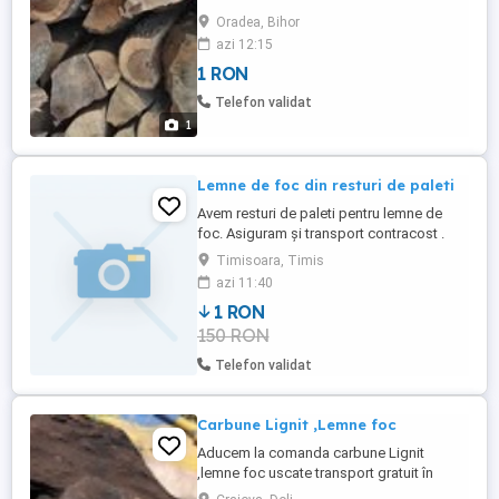
dorita, orice cantitate.Pret in functie de
Oradea, Bihor
locatie.
azi 12:15
1 RON
Telefon validat
1
Lemne de foc din resturi de paleti
Avem resturi de paleti pentru lemne de
foc. Asiguram și transport contracost .
Timisoara, Timis
azi 11:40
1 RON
150 RON
Telefon validat
Carbune Lignit ,Lemne foc
Aducem la comanda carbune Lignit
,lemne foc uscate transport gratuit în
Craiova