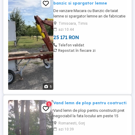
banzic si spargator lemne
De vanzare Macara cu Banzic de taiat
lemne si spargator lemne an de fabricatie
2012 Banzicul si spargatorul functioneaza
Timisoara, Timis
perfect, la macara trebuie conexiunile pe
azi 10:44
furtune, avem peste 10 ferestraie si toate
25 171 RON
accesoriile de schinb. se potriveste
manipulari , taiatului si crapatul lemnului in
Telefon validat
acelasi timp. pentru ...
Repostat în fiecare zi
5
Vand lemn de plop pentru coatructi
1
Vand lemn de plop pentru constructi pret
negociabil la fata locului am peste 15
plopi am marcați 10m cubi restul urmează
Romanesti, Gorj
preț 5000roni negociabil
azi 10:39