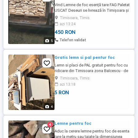
Vind Lemne de foc esență tare FAG Paletat
USCAT Deseuri se livrează în Timișoara și
Timiș doar lemn sănătos lemn de calitate
Timisoara, Timis
nu coajă sau putregai doar lemn sănătos
azi 13:24
450 RON
Telefon validat
5
Gratis lemn si pal pentur foc
Lemn si placi de PAL gratuit pentru foc cu
ridicare din Timisoara zona Balcescu - de
la curte
Timisoara, Timis
azi 13:18
5 RON
4
Lemne pentru foc
4
Aduc la cerere lemne pentru foc de esenta
tare la metru sau taiate la dimensiunea