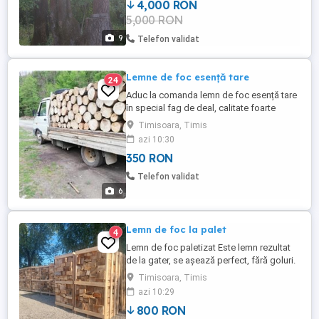
4,000 RON
5,000 RON
9
Telefon validat
Lemne de foc esență tare
24
Aduc la comanda lemn de foc esență tare
în special fag de deal, calitate foarte
bună. Preț 350 lei metrul ster negociabil
Timisoara, Timis
Telefon
azi 10:30
350 RON
Telefon validat
6
Lemn de foc la palet
4
Lemn de foc paletizat Este lemn rezultat
de la gater, se așează perfect, fără goluri.
Preț 800lei bucata,
Timisoara, Timis
azi 10:29
800 RON