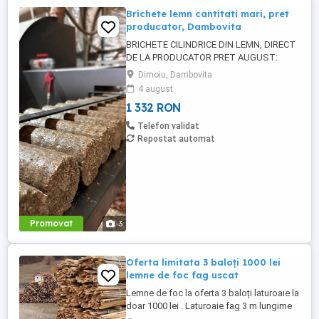
Brichete lemn cantitati mari, pret
producator, Dambovita
BRICHETE CILINDRICE DIN LEMN, DIRECT
DE LA PRODUCATOR PRET AUGUST:
1.332 lei palet (960 kg) Echivalent 1.388 lei
Dimoiu, Dambovita
tona, TVA inclus Din 1 septembrie: 1.499
4 august
lei tona Din 1 octombrie: 1.643 lei tona
1 332 RON
SPECIFICATII (din raport de incercare): -
Diametru 75 mm, lungime 330-340 mm -
Telefon validat
Putere calorica superioara ...
Repostat automat
Promovat
3
Oferta limitata 3 baloți 1000 lei
lemne de foc fag uscat
Lemne de foc la oferta 3 baloți laturoaie la
doar 1000 lei . Laturoaie fag 3 m lungime
și 1 m lățime și 50 cm înălțime la oferta 3