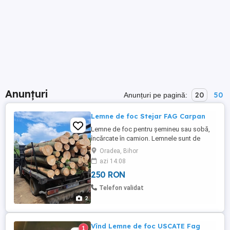
Anunțuri
20
50
Anunțuri pe pagină:
Lemne de foc Stejar FAG Carpan
Lemne de foc pentru șemineu sau sobă,
încărcate în camion. Lemnele sunt de
diferite dimensiuni și forme, fiind tăiate
Oradea, Bihor
proaspăt. Pot fi folosite imediat pentru
azi 14:08
încălzire sau alte activități casnice
250 RON
Lemnele sunt în jud Bihor PRET Lemne de
Fag Carpan 250 lei metru ster Lemne de
Telefon validat
Stejar 250 lei metru ster SE ...
2
Vînd Lemne de foc USCATE Fag
1