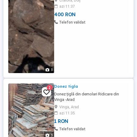
Craiova, Dolj
azi 11:37
400 RON
Telefon validat
3
Donez tigla
2
Donez țiglă din demolari Ridicare din
Vinga -Arad
Vinga, Arad
azi 11:35
1 RON
Telefon validat
3