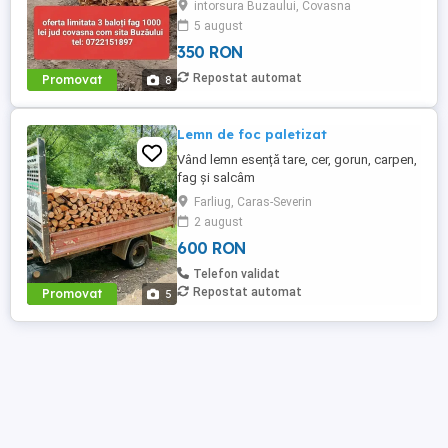
intorsura Buzaului, Covasna
baloți la doar 1000 lei. Avem și pachet
5 august
cuburi 1.5 m x 1m x 1m la 550 lei. Avem si
350 RON
inima fag 3 m x 70 cm x 80 cm la 900 lei.
Avem buștean fag la 500 lei metru cub.
Repostat automat
Promovat
8
Județul ...
Lemn de foc paletizat
Vând lemn esență tare, cer, gorun, carpen,
fag și salcâm
Farliug, Caras-Severin
2 august
600 RON
Telefon validat
Repostat automat
Promovat
5