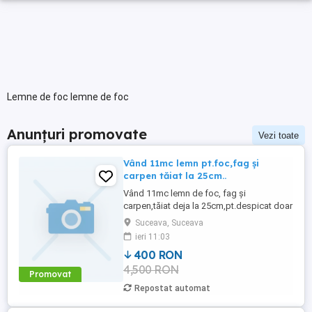
Lemne de foc lemne de foc
Anunțuri promovate
Vezi toate
Vând 11mc lemn pt.foc,fag și
carpen tăiat la 25cm..
Vând 11mc lemn de foc, fag și
carpen,tăiat deja la 25cm,pt.despicat doar
50% din cantitate.
Suceava, Suceava
ieri 11:03
400 RON
4,500 RON
Promovat
Repostat automat