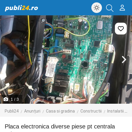
publi
24
.ro
1
/ 3
Publi24
Anunțuri
Casa si gradina
Constructii
Instalatii de incalzire
Placa electronica diverse piese pt centrala