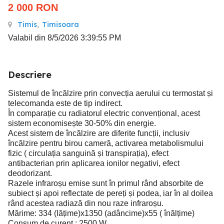
2 000
RON
Timis
,
Timisoara
Valabil din 8/5/2026 3:39:55 PM
Descriere
Sistemul de încălzire prin convecția aerului cu termostat și
telecomanda este de tip indirect.
În comparație cu radiatorul electric convențional, acest
sistem economisește 30-50% din energie.
Acest sistem de încălzire are diferite funcții, inclusiv
încălzire pentru birou cameră, activarea metabolismului
fizic ( circulația sanguină și transpirația), efect
antibacterian prin aplicarea ionilor negativi, efect
deodorizant.
Razele infraroșu emise sunt în primul rând absorbite de
subiect și apoi reflectate de pereți și podea, iar în al doilea
rând acestea radiază din nou raze infraroșu.
Mărime: 334 (lățime)x1350 (adâncime)x55 ( înălțime)
Consum de curent : 2500 W