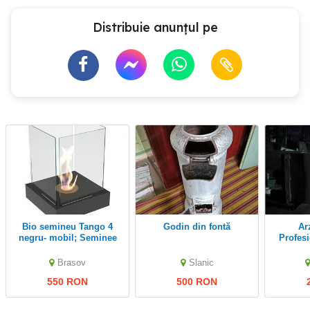
Distribuie anunțul pe
Bio semineu Tango 4
Godin din fontă
Arzator Forja
negru- mobil; Seminee
Profes
Abc Brasov
Bu
Brasov
Slanic
550 RON
500 RON