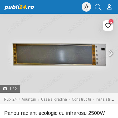
publi
24
.ro
1
1
/ 2
Publi24
Anunțuri
Casa si gradina
Constructii
Instalatii de incalzire
Panou radiant ecologic cu infrarosu 2500W