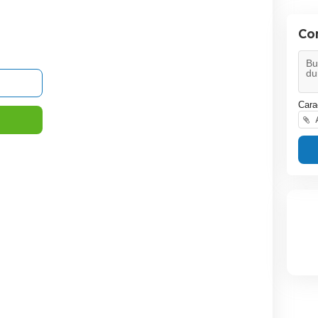
Co
Cara
A
Vand centrala pe gaz
Calorifer otel radiator 60
nepresurizat 120 L
Ferroli - BlueHelix Tech
cm x 60 
25C pentru piese de