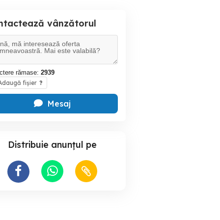
ntactează vânzătorul
ctere rămase:
2939
daugă fișier
?
Mesaj
Distribuie anunțul pe
Centrala pe lemne
Vind 2 pompe apa calda și
cm pt 7-14 mp
Dunatechnik 27 kw din
caldura will
fonta