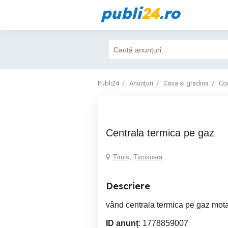
publi
24
.ro
Publi24
Anunțuri
Casa si gradina
Con
centrala termica pe gaz
Timis
,
Timisoara
Descriere
vând centrala termica pe gaz mo
ID anunț
: 1778859007