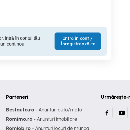
schimb
Craiova
Timisoara
T
890 RON
800 RON
10
r, intră în contul tău
Intră în cont /
Înregistrează-te
 un cont nou!
Parteneri
Urmărește-
Bestauto.ro
- Anunturi auto/moto
Romimo.ro
- Anunturi imobiliare
Romjob.ro
- Anunturi locuri de munca