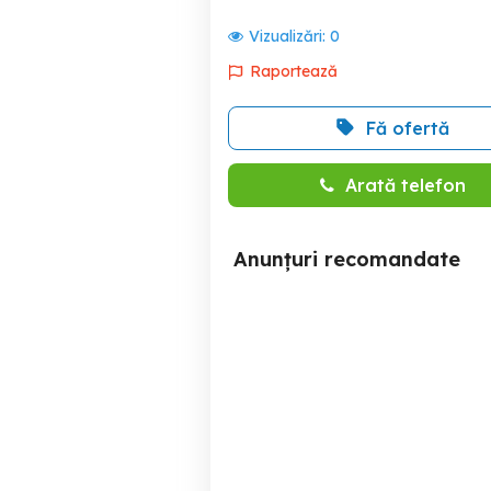
Vizualizări:
0
Raportează
Fă ofertă
Arată telefon
Anunțuri recomandate
Vând centrală pe gaz
Panou solar apa calda
Ferroli