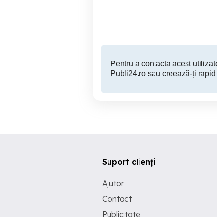
Timisoara
499 RON
Pentru a contacta acest utilizato
Publi24.ro sau creează-ți rapid
Suport clienți
Ajutor
Contact
Publicitate