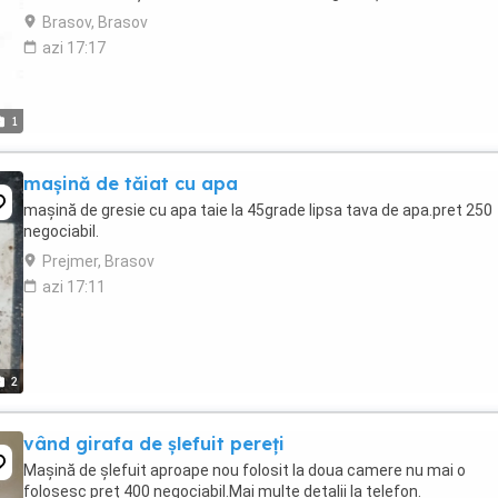
Brasov, Brasov
azi 17:17
1
mașină de tăiat cu apa
mașină de gresie cu apa taie la 45grade lipsa tava de apa.pret 250
negociabil.
Prejmer, Brasov
azi 17:11
2
vând girafa de șlefuit pereți
Mașină de șlefuit aproape nou folosit la doua camere nu mai o
folosesc preț 400 negociabil.Mai multe detalii la telefon.