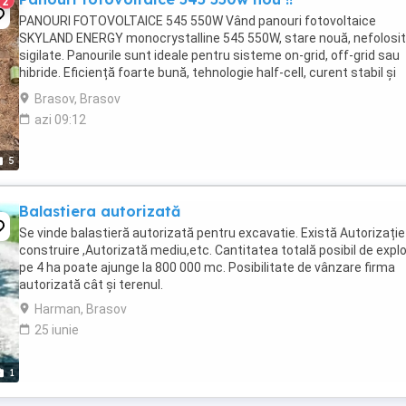
2
PANOURI FOTOVOLTAICE 545 550W Vând panouri fotovoltaice
SKYLAND ENERGY monocrystalline 545 550W, stare nouă, nefolosit
sigilate. Panourile sunt ideale pentru sisteme on-grid, off-grid sau
hibride. Eficiență foarte bună, tehnologie half-cell, curent stabil și
pierderi reduse chiar și la temperaturi ...
Brasov, Brasov
azi 09:12
5
Balastiera autorizată
Se vinde balastieră autorizată pentru excavatie. Există Autorizație
construire ,Autorizată mediu,etc. Cantitatea totală posibil de expl
pe 4 ha poate ajunge la 800 000 mc. Posibilitate de vânzare firma
autorizată cât și terenul.
Harman, Brasov
25 iunie
1