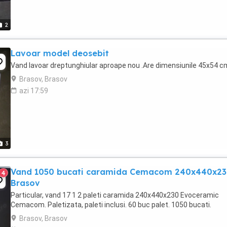
2
Lavoar model deosebit
Vand lavoar dreptunghiular aproape nou .Are dimensiunile 45x54 c
Brasov, Brasov
azi 17:59
3
Vand 1050 bucati caramida Cemacom 240x440x23
4
Brasov
Particular, vand 17 1 2 paleti caramida 240x440x230 Evoceramic
Cemacom. Paletizata, paleti inclusi. 60 buc palet. 1050 bucati.
Brasov, Brasov