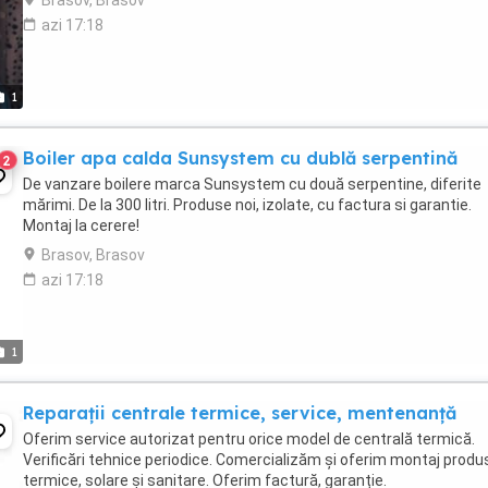
Brasov, Brasov
azi 17:18
1
Boiler apa calda Sunsystem cu dublă serpentină
2
De vanzare boilere marca Sunsystem cu două serpentine, diferite
mărimi. De la 300 litri. Produse noi, izolate, cu factura si garantie.
Montaj la cerere!
Brasov, Brasov
azi 17:18
1
Reparații centrale termice, service, mentenanță
Oferim service autorizat pentru orice model de centrală termică.
Verificări tehnice periodice. Comercializăm și oferim montaj produ
termice, solare și sanitare. Oferim factură, garanție.