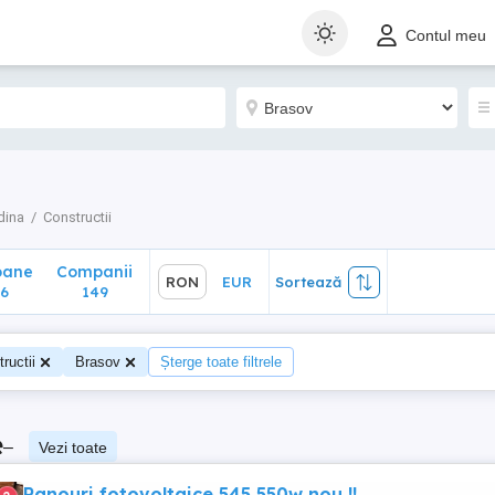
ane
Companii
RON
EUR
Sortează
Contul meu
149
dina
Constructii
oane
Companii
RON
EUR
Sortează
6
149
ructii
Brasov
Șterge toate filtrele
e
–
Vezi toate
Panouri fotovoltaice 545 550w nou !!