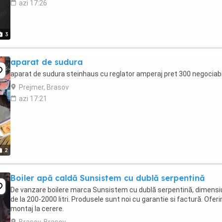
azi 17:26
3
aparat de sudura
aparat de sudura steinhaus cu reglator amperaj pret 300 negociabi
Prejmer, Brasov
azi 17:21
2
Boiler apă caldă Sunsistem cu dublă serpentină
De vanzare boilere marca Sunsistem cu dublă serpentină, dimensi
de la 200-2000 litri. Produsele sunt noi cu garantie si factură. Oferi
montaj la cerere.