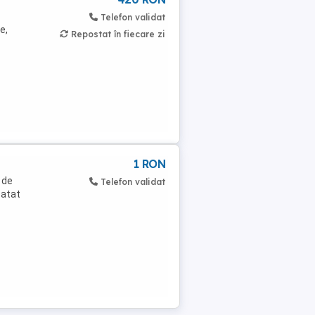
Telefon validat
e,
Repostat în fiecare zi
1 RON
 de
Telefon validat
oatat