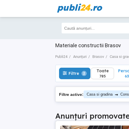
publi
24
.ro
Toate
Perso
Filtre
2
785
636
Materiale constructii Brasov
Publi24
Anunțuri
Brasov
Casa si gra
Toate
Pers
Filtre
2
785
63
→
Filtre active:
Casa si gradina
Const
Anunțuri promovat