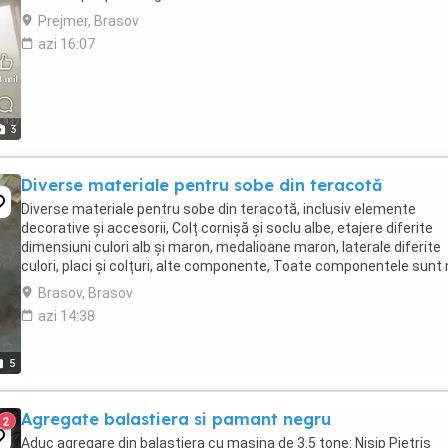
Prejmer, Brasov
azi 16:07
3
Diverse materiale pentru sobe din teracotă
Diverse materiale pentru sobe din teracotă, inclusiv elemente
decorative și accesorii, Colț cornișă și soclu albe, etajere diferite
dimensiuni culori alb și maron, medalioane maron, laterale diferite
culori, placi și colțuri, alte componente, Toate componentele sunt 
Brasov, Brasov
azi 14:38
5
Agregate balastiera si pamant negru
2
Aduc agregare din balastiera cu mașina de 3.5 tone: Nisip Pietriș