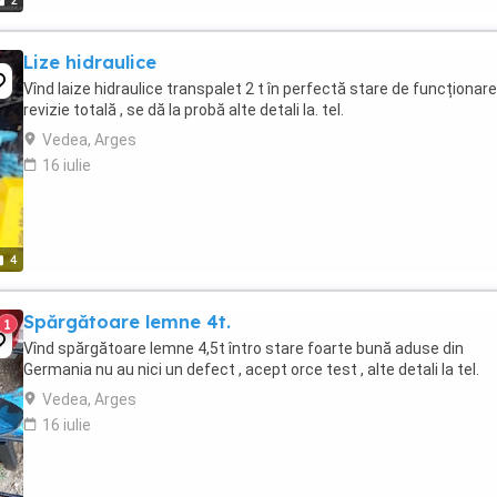
2
Lize hidraulice
Vînd laize hidraulice transpalet 2 t în perfectă stare de funcționare 
revizie totală , se dă la probă alte detali la. tel.
Vedea, Arges
16 iulie
4
Spărgătoare lemne 4t.
1
Vînd spărgătoare lemne 4,5t întro stare foarte bună aduse din
Germania nu au nici un defect , acept orce test , alte detali la tel.
Vedea, Arges
16 iulie