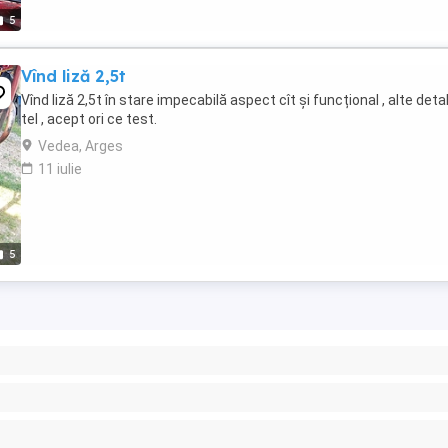
5
Vînd liză 2,5t
Vînd liză 2,5t în stare impecabilă aspect cît și funcțional , alte detal
tel , acept ori ce test.
Vedea, Arges
11 iulie
5