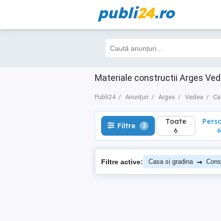
publi
24
.ro
Toate
Perso
Filtre
3
6
6
Materiale constructii Arges Ve
Publi24
Anunțuri
Arges
Vedea
Ca
Toate
Pers
Filtre
3
6
6
→
Filtre active:
Casa si gradina
Const