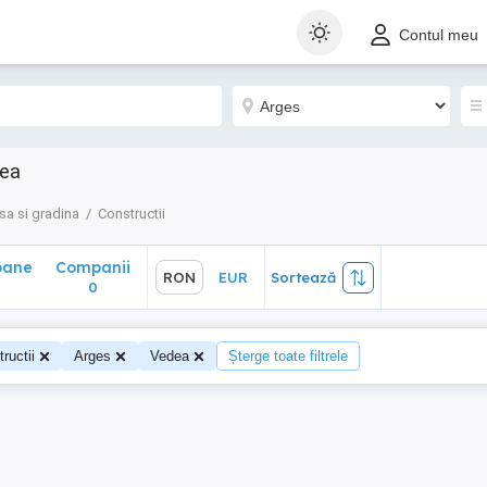
ane
Companii
RON
EUR
Sortează
Contul meu
0
dea
sa si gradina
Constructii
oane
Companii
RON
EUR
Sortează
0
ructii
Arges
Vedea
Șterge toate filtrele