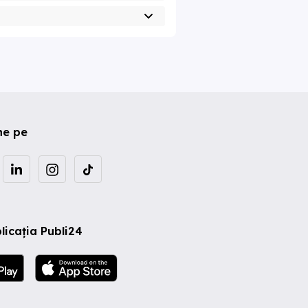
ne pe
licația Publi24