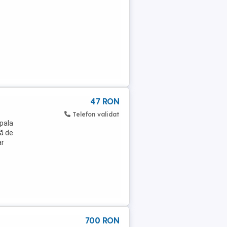
47 RON
Telefon validat
ipala
lă de
ar
700 RON