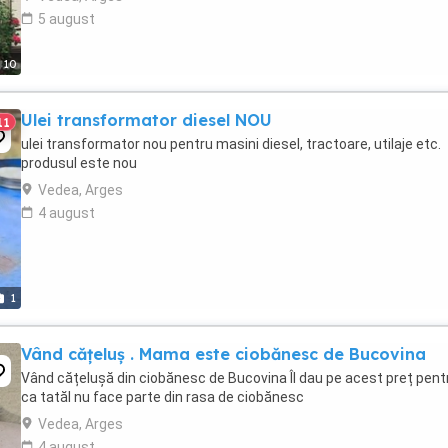
5 august
10
Ulei transformator diesel NOU
11
ulei transformator nou pentru masini diesel, tractoare, utilaje etc.
produsul este nou
Vedea, Arges
4 august
1
Vând cățeluș . Mama este ciobănesc de Bucovina
Vând cățelușă din ciobănesc de Bucovina Îl dau pe acest preț pent
ca tatăl nu face parte din rasa de ciobănesc
Vedea, Arges
4 august