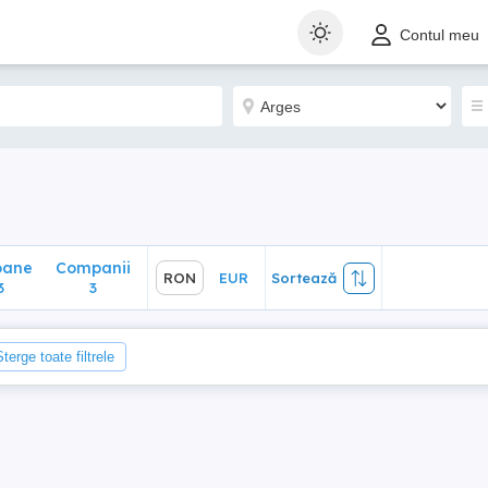
ane
Companii
RON
EUR
Sortează
Contul meu
3
oane
Companii
RON
EUR
Sortează
3
3
Șterge toate filtrele