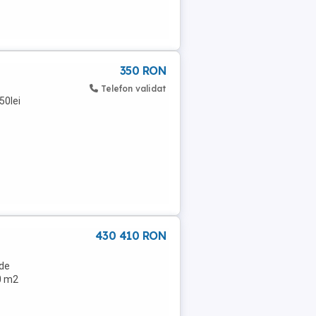
350 RON
Telefon validat
50lei
430 410 RON
 de
50 m2