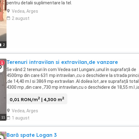
pentru detalii suplimentare la tel.
Vedea, Arges
2 august
2
Terenuri intravilan si extravilan,de vanzare
1
Se vând 2 terenuri în com Vedea sat Lungani ,unul în suprafață de
4500mp din care 631 mp intravilan ,cu o deschidere la strada princ
,de 14,40 m.l si 3869 mp extravilan .Al doilea lot ,are suprafață tota
4300 mp ,din care ,730 mp intravilan,cu o deschidere de 18,55 m.l ,i
diferenta de 3570 ...
2
2
0,01 RON/m
| 4,300 m
Vedea, Arges
11
1 august
Bară spate Logan 3