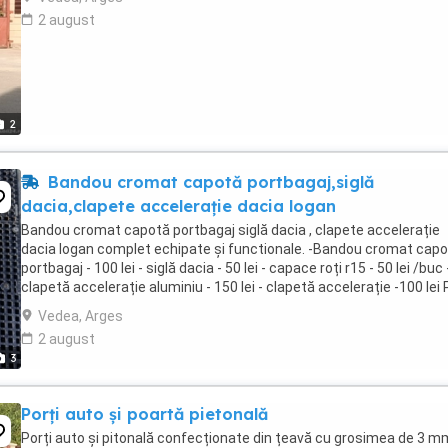
2 august
2
Bandou cromat capotă portbagaj,siglă
dacia,clapete accelerație dacia logan
Bandou cromat capotă portbagaj siglă dacia , clapete accelerație
dacia logan complet echipate și functionale. -Bandou cromat cap
portbagaj - 100 lei - siglă dacia - 50 lei - capace roți r15 - 50 lei /buc 
clapetă accelerație aluminiu - 150 lei - clapetă accelerație -100 lei 
pentru toate ...
Vedea, Arges
2 august
3
Porți auto și poartă pietonală
Porți auto și pitonală confecționate din țeavă cu grosimea de 3 m