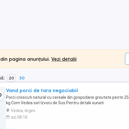
 din pagina anunțului.
Vezi detalii
nă:
20
50
Vand porci de tara negociabil
Porci crescuti natural cu cereale din gospodarie greutate peste 2
kg.Com Vedea sat Izvoru de Sus.Pentru detalii sunati
Vedea, Arges
azi 08:18