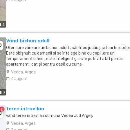
2
Vând bichon adult
Ofer spre vânzare un bichon adult , sănătos jucăuș și foarte iubitor
Este obișnuit cu oamenii și se înțelege bine cu copii .are un
temperament blând , este inteligent și este potrivit atât pentru
apartament , cat și pentru casă cu curte
Vedea, Arges
4 august
3
Teren intravilan
2
vand teren intravilan comuna Vedea Jud Argeș
Vedea, Arges