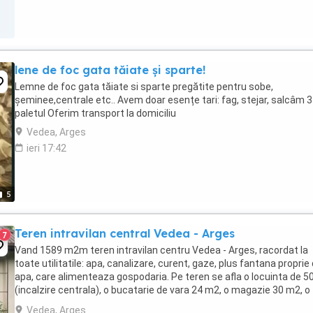
lene de foc gata tăiate și sparte!
Lemne de foc gata tăiate si sparte pregătite pentru sobe,
șeminee,centrale etc.. Avem doar esențe tari: fag, stejar, salcâm 3
paletul Oferim transport la domiciliu
Vedea, Arges
ieri 17:42
5
Teren intravilan central Vedea - Arges
7
Vand 1589 m2m teren intravilan centru Vedea - Arges, racordat la
toate utilitatile: apa, canalizare, curent, gaze, plus fantana proprie
apa, care alimenteaza gospodaria. Pe teren se afla o locuinta de 
(incalzire centrala), o bucatarie de vara 24 m2, o magazie 30 m2, o
polata 16 m2. Deasemenea, ...
Vedea, Arges