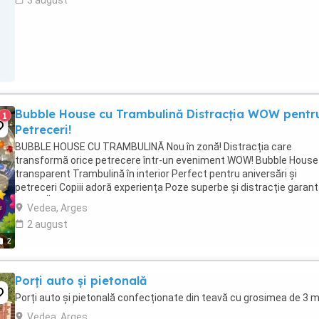
3 august
Bubble House cu Trambulină Distracția WOW pentr
1
Petreceri!
BUBBLE HOUSE CU TRAMBULINĂ Nou în zonă! Distracția care
transformă orice petrecere într-un eveniment WOW! Bubble House
transparent Trambulină în interior Perfect pentru aniversări și
petreceri Copiii adoră experiența Poze superbe și distracție garan
OFERTĂ DE LANSARE 3 ore 350 lei 6 ore 550 ...
Vedea, Arges
2 august
2
Porți auto și pietonală
Porți auto și pietonală confecționate din teavă cu grosimea de 3
Vedea, Arges