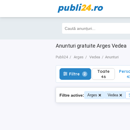
publi
24
.ro
Toate
Perso
Filtre
2
46
43
Anunturi gratuite Arges Vedea
Publi24
Arges
Vedea
Anunturi
Toate
Pers
Filtre
2
46
4
Filtre active:
Arges
Vedea