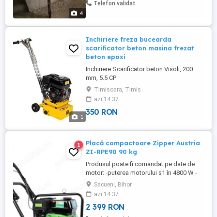
Telefon validat
4
Inchiriere freza bucearda
scarificator beton masina frezat
beton epoxi
Inchiriere Scarificator beton Visoli, 200
mm, 5.5 CP
Timisoara, Timis
azi 14:37
350 RON
1
Placă compactoare Zipper Austria
1
ZI-RPE90 90 kg
Produsul poate fi comandat pe date de
motor: -puterea motorului s1 în 4800 W -
tipul motorului 1-Zylinder 4-Takt OHV
Sacueni, Bihor
Motor -capacitatea de combustibil în 3.6 l
azi 14:37
-tipul combustibilului Benzina -forța
2 399 RON
centrifugă în 13 kN -grosimea plăcii în mm
420 -vibrații în vmp 580 -lungimea plăci în