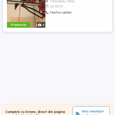
Timisoara, Timis
250mm diametru si lungime de 1 metru.
azi 08:23
Deplasare in Timis. Tel. .
Telefon validat
Promovat
1
Vezi anunțuri
Cumpără cu livrare, direct din pagina