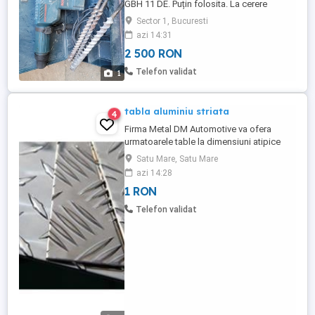
GBH 11 DE. Puțin folosita. La cerere
bolțuri, dalta, spirale
Sector 1, Bucuresti
azi 14:31
2 500 RON
Telefon validat
1
tabla aluminiu striata
4
Firma Metal DM Automotive va ofera
urmatoarele table la dimensiuni atipice
ramase in urma unui proiect. Tabla
Satu Mare, Satu Mare
aluminiu striata 1.5x1000x1400 mm Tabla
azi 14:28
aluminiu striata 1.5x650x2000 mm Tabla
1 RON
aluminiu striata 3x800x2000 mm Tabla
aluminiu striata 3x850x1000 mm Tabla
Telefon validat
aluminiu striata 3x320x1300 mm Tabla ...