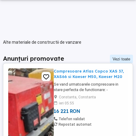
Alte materiale de constructii de vanzare
Anunțuri promovate
Vezi toate
Compresoare Atlas Copco XAS 37,
XAS66 si Kaeser M50, Kaeser M20
Se vand urmatoarele compresoare in
stare perfecta de functionare: -
Compresor Atlas Copco XAS37, anul
Constanta, Constanta
fabricatiei 2002, ore de functionare: 2862,
ieri 05:55
au fost efectuate schimbul de ulei si filtru.
16 221 RON
Pret vanzare: 3.100 Euro - Compresor
KAESER M50, anul fabricatiei 2013, ore de
Telefon validat
functionare: 2293. Pret vanzare: ...
Repostat automat