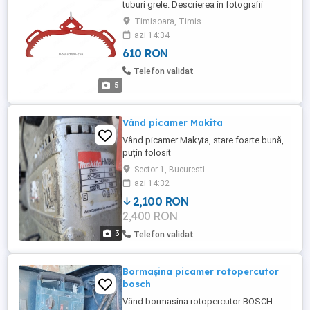
tuburi grele. Descrierea in fotografii
Produs nou, din pacate la noi nu s-a
Timisoara, Timis
potrivit si a iesit din garatie sa il facem
azi 14:34
retur. Sat iosif sau ne intalegem pentru
610 RON
livrare in Timisoara sau curier
Telefon validat
5
Vând picamer Makita
Vând picamer Makyta, stare foarte bună,
puțin folosit
Sector 1, Bucuresti
azi 14:32
2,100 RON
2,400 RON
3
Telefon validat
Bormașina picamer rotopercutor
bosch
Vând bormasina rotopercutor BOSCH