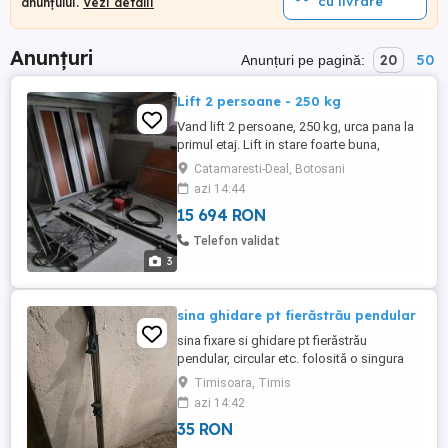
cu livrare
anunțului.
Vezi detalii
Anunțuri
20
50
Anunțuri pe pagină:
Lift 2 persoane - 250 kg
Vand lift 2 persoane, 250 kg, urca pana la
primul etaj. Lift in stare foarte buna,
functional, cu piston hidraulic. Mai multe
Catamaresti-Deal, Botosani
informatii la telefon!
azi 14:44
15 694 RON
Telefon validat
3
sina ghidare pt fierăstrău pendular
sina fixare si ghidare pt fierăstrău
pendular, circular etc. folosită o singura
data, impecabila. predare personala in
Timisoara, Timis
Timișoara, calea Sagului. nu trimit din
azi 14:42
cauza dimensiunilor.
35 RON