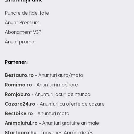
Puncte de fidelitate
Anunț Premium
Abonament VIP
Anunț promo
Parteneri
Bestauto.ro
- Anunturi auto/moto
Romimo.ro
- Anunturi imobiliare
Romjob.ro
- Anunturi locuri de munca
Cazare24.ro
- Anunturi cu oferte de cazare
Bestbike.ro
- Anunturi moto
Animalutul.ro
- Anunturi gratuite animale
Startapro.hu
- Ingyenes Apróhirdetés