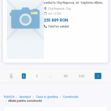
sediul în Cluj-Napoca, str. Septimiu Albini,
nr. 115, jud. Cluj, CIF RO27987796, nr.
Cluj-Napoca, Cluj
matricol: 2A0522, prin practician în
azi 13:54
insolvență Godorogea Daniel-Lucian în
255 889 RON
calitate de lichidator judiciar al societății
ELEMENTO MOBILI S.R.L. - în faliment, in
Telefon validat
bankruptcy, en ...
›
‹
1
2
…
99
100
Publi24
Anunțuri
Casa si gradina
Constructii
Altele pentru constructii