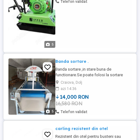
Telefon validat
mm 550 -adâncimea ...
5
Banda sortare .
Banda sortare ,in stare buna de
functionare.Se poate folosi la sortare
seminte,alune,cartofi. Banda este ca noua.
Craiova, Dolj
azi 14:36
14,000 RON
16,580 RON
5
Telefon validat
carling rezistent din otel
Rezistent din otel pentru busteni sau