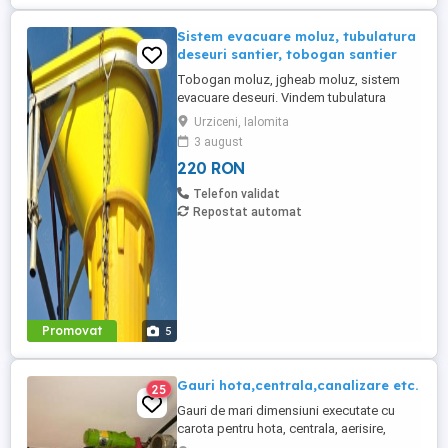
Sistem evacuare moluz, tubulatura
deseuri santier, tobogan santier
Tobogan moluz, jgheab moluz, sistem
evacuare deseuri. Vindem tubulatura
evacuare moluz. Sistemul de evacuare
Urziceni, Ialomita
moloz este compus din: - elemente
3 august
tobogan prevazute cu lanturi de prindere -
220 RON
palnie evacuare moloz - suport metalic
Pret pentru 1 element de tobogan din PVC
Telefon validat
prevazut cu doua lanturi de prindere ...
Repostat automat
Promovat
5
Gauri hota,centrala,canalizare etc.
25
Gauri de mari dimensiuni executate cu
carota pentru hota, centrala, aerisire,
scurgeri,traversari, etc., fara praf, pana la