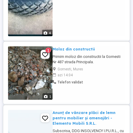
4
Moloz din constructii
1
Primim moloz din constructii la Gornesti
Nr 487 strada Principala.
Gornesti, Mures
azi 14:04
Telefon validat
1
Anunț de vânzare plăci de lemn
pentru mobilier și amenajări -
Elemento Mobili S.R.L.
Subscrisa, DDG INSOLVENCY I.P.U.R.L., cu