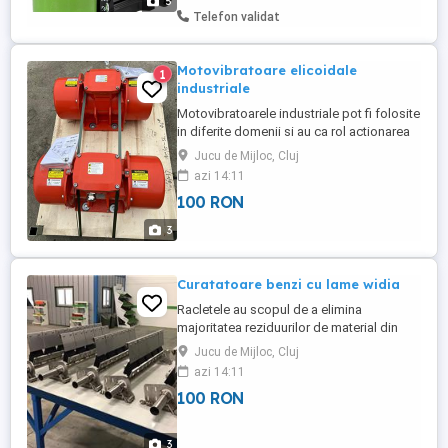
5
reglabil unghi Eibenstock BST 300 Total
Telefon validat
8.500 lei motor ...
Motovibratoare elicoidale
1
industriale
Motovibratoarele industriale pot fi folosite
in diferite domenii si au ca rol actionarea
utilajelor vibratoare (de transport, de
Jucu de Mijloc, Cluj
cernere). Se comercializeaza pe diferite
azi 14:11
dimensiuni.
100 RON
3
Curatatoare benzi cu lame widia
Racletele au scopul de a elimina
majoritatea reziduurilor de material din
banda si de a le directiona in zona de
Jucu de Mijloc, Cluj
refulare. Lamele racletei sunt potrivite
azi 14:11
pentru materiale cu înalt grad de
100 RON
abraziune și deosebit de lipicioase pe
bandă. Acestea pot fi fabricate pe diferite
dimensiuni.
3