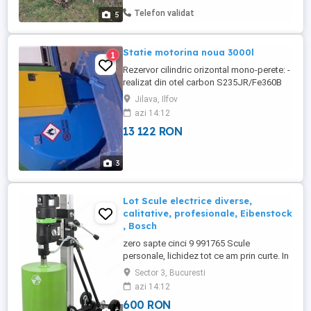
Telefon validat
5
Statie motorina noua 3000l
1
Rezervor cilindric orizontal mono-perete: -
realizat din otel carbon S235JR/Fe360B
de prima calitate; - incheieturi sudate prin
Jilava, Ilfov
modelul “welding‐arc”; - 2 straturi de
azi 14:12
grund, vopsit electrostatatic cu vopsea
13 122 RON
lichida. Rezervorul este alcatuit din: -
Suport /inel de ridicare; - Aerisitor de 1”
1⁄2 prevazut ...
3
Lot Scule electrice diverse,
calitative, profesionale, Eibenstock
, Bosch
zero sapte cinci 9 991765 Scule
personale, lichidez tot ce am prin curte. In
mare parte cumparate din România de la
Sector 3, Bucuresti
reprezentante. 1. Bormasina, carota
azi 14:12
diamantata Eibenstock EBM 300, ( este ca
600 RON
noua) motor si suport vertical cu suport